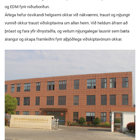
og EDM fyrir niðurborðun.
Árlega hefur ósvikandi helgsemi okkar við nákvæmni, traust og nýjungir
vunnið okkur traust viðskiptavina um allan heim. Við heldum áfram að
þróast og fara yfir iðnystaðla, og veitum nýjungalegar lausnir sem bæta
árangur og skapa framleiðni fyrir alþjóðlega viðskiptavönum okkar.