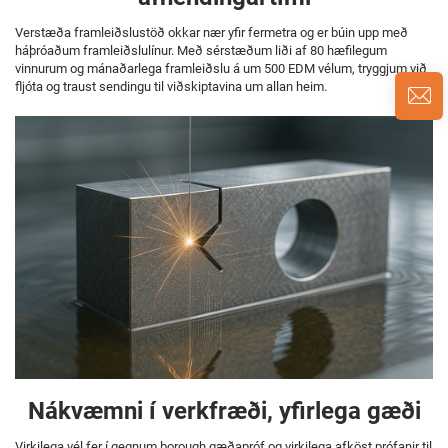
Verstæða framleiðslustöð okkar nær yfir fermetra og er búin upp með
háþróaðum framleiðslulínur. Með sérstæðum liði af 80 hæfilegum
vinnurum og mánaðarlega framleiðslu á um 500 EDM vélum, tryggjum við
fljóta og traust sendingu til viðskiptavina um allan heim.
Nákvæmni í verkfræði, yfirlega gæði
Virkilega vél fer í gegnum þorough gæðapróf og virkilega afköst prófanir til