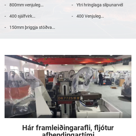
flatarmjögðarvél
800mm venjuleg
Ytri hringlaga slípunarvél
flatarmjögðarvél
400 sjálfvirk
400 Venjuleg
flatarmálslípunarvél
flatarmálslípunarvél
150mm þriggja stöðva
flötssandfón
Hár framleiðingarafli, fljótur
afhendingartími