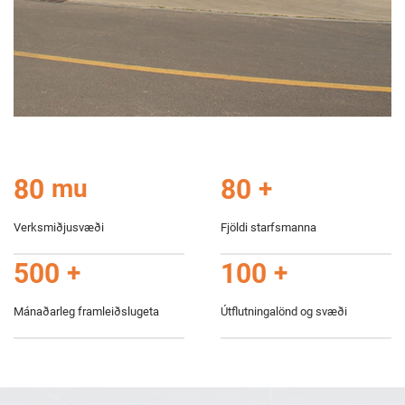
80
mu
80
+
Verksmiðjusvæði
Fjöldi starfsmanna
500
+
100
+
Mánaðarleg framleiðslugeta
Útflutningalönd og svæði