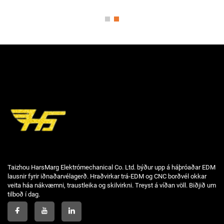
Taizhou HarsMarg Elektrómechanical Co. Ltd. býður upp á háþróaðar EDM
lausnir fyrir iðnaðarvélagerð. Hraðvirkar trá-EDM og CNC borðvél okkar
veita háa nákvæmni, traustleika og skilvirkni. Treyst á víðan völl. Biðjið um
tilboð í dag.