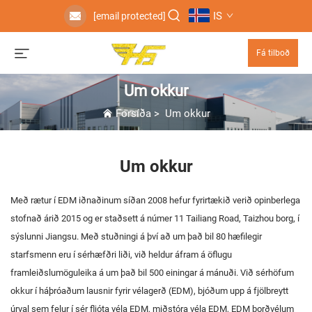
IS
[email protected]
Fá tilboð
Um okkur
Forsíða
>
Um okkur
Um okkur
Með rætur í EDM iðnaðinum síðan 2008 hefur fyrirtækið verið opinberlega
stofnað árið 2015 og er staðsett á númer 11 Tailiang Road, Taizhou borg, í
sýslunni Jiangsu. Með stuðningi á því að um það bil 80 hæfilegir
starfsmenn eru í sérhæfðri liði, við heldur áfram á öflugu
framleiðslumöguleika á um það bil 500 einingar á mánuði. Við sérhöfum
okkur í háþróaðum lausnir fyrir vélagerð (EDM), bjóðum upp á fjölbreytt
úrval sem felur í sér fljóta véla EDM, miðstóra véla EDM, EDM borðvélum