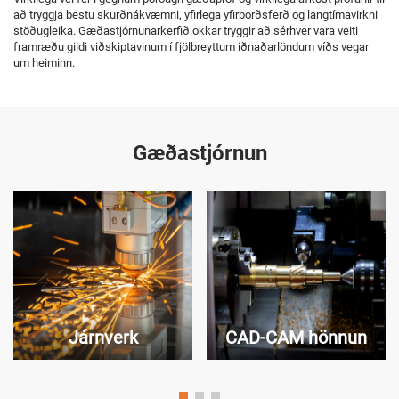
að tryggja bestu skurðnákvæmni, yfirlega yfirborðsferð og langtímavirkni
stöðugleika. Gæðastjórnunarkerfið okkar tryggir að sérhver vara veiti
framræðu gildi viðskiptavinum í fjölbreyttum iðnaðarlöndum víðs vegar
um heiminn.
Gæðastjórnun
Járnverk
CAD-CAM hönnun