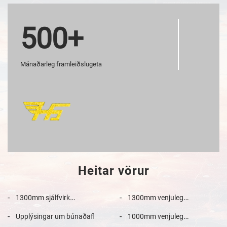
500+
Mánaðarleg framleiðslugeta
Heitar vörur
1300mm sjálfvirk
1300mm venjuleg
flatarmjögðarvél
flatarmjögðarvél
Upplýsingar um búnaðafl
1000mm venjuleg