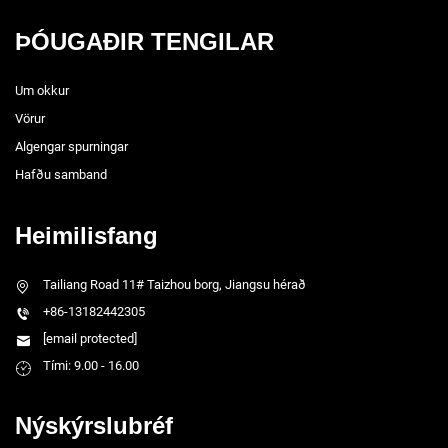
ÞÓUGAÐIR TENGILAR
Um okkur
Vörur
Algengar spurningar
Hafðu samband
Heimilisfang
Tailiang Road 11# Taizhou borg, Jiangsu hérað
+86-13182442305
[email protected]
Tími: 9.00 - 16.00
Nýskýrslubréf