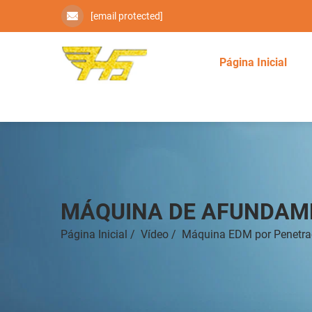
[email protected]
Página Inicial
MÁQUINA DE AFUNDAM
Página Inicial
/
Vídeo
/
Máquina EDM por Penetr