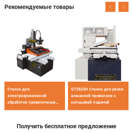
Рекомендуемые товары
Станок для
QT5625H Станок для резки
электроэрозионной
алмазной проволоки с
обработки проволочным
кольцевой подачей
электродом
однопроходного реза
DK7780
Получить бесплатное предложение