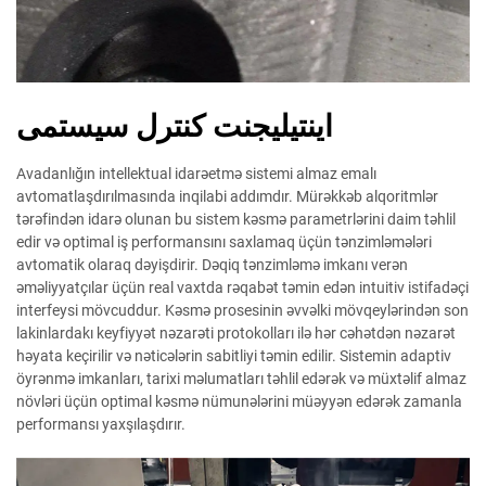
اینتیلیجنت کنترل سیستمی
Avadanlığın intellektual idarəetmə sistemi almaz emalı
avtomatlaşdırılmasında inqilabi addımdır. Mürəkkəb alqoritmlər
tərəfindən idarə olunan bu sistem kəsmə parametrlərini daim təhlil
edir və optimal iş performansını saxlamaq üçün tənzimləmələri
avtomatik olaraq dəyişdirir. Dəqiq tənzimləmə imkanı verən
əməliyyatçılar üçün real vaxtda rəqabət təmin edən intuitiv istifadəçi
interfeysi mövcuddur. Kəsmə prosesinin əvvəlki mövqeylərindən son
lakinlardakı keyfiyyət nəzarəti protokolları ilə hər cəhətdən nəzarət
həyata keçirilir və nəticələrin sabitliyi təmin edilir. Sistemin adaptiv
öyrənmə imkanları, tarixi məlumatları təhlil edərək və müxtəlif almaz
növləri üçün optimal kəsmə nümunələrini müəyyən edərək zamanla
performansı yaxşılaşdırır.