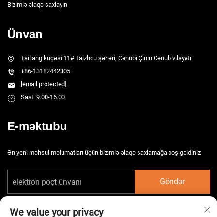
Bizimlə əlaqə saxlayın
Ünvan
Tailiang küçəsi 11# Taizhou şəhəri, Cənubi Çinin Cənub vilayəti
+86-13182442305
[email protected]
Saat: 9.00-16.00
E-məktubu
Ən yeni məhsul məlumatları üçün bizimlə əlaqə saxlamağa xoş gəldiniz
Göndər
We value your privacy