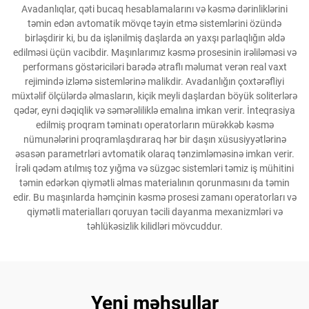
Avadanlıqlar, qəti bucaq hesablamalarını və kəsmə dərinliklərini
təmin edən avtomatik mövqe təyin etmə sistemlərini özündə
birləşdirir ki, bu da işlənilmiş daşlarda ən yaxşı parlaqlığın əldə
edilməsi üçün vacibdir. Maşınlarımız kəsmə prosesinin irəliləməsi və
performans göstəriciləri barədə ətraflı məlumat verən real vaxt
rejimində izləmə sistemlərinə malikdir. Avadanlığın çoxtərəfliyi
müxtəlif ölçülərdə əlmasların, kiçik meyli daşlardan böyük soliterlərə
qədər, eyni dəqiqlik və səmərəliliklə emalına imkan verir. İnteqrasiya
edilmiş proqram təminatı operatorların mürəkkəb kəsmə
nümunələrini proqramlaşdıraraq hər bir daşın xüsusiyyətlərinə
əsasən parametrləri avtomatik olaraq tənzimləməsinə imkan verir.
İrəli qədəm atılmış toz yığma və süzgəc sistemləri təmiz iş mühitini
təmin edərkən qiymətli əlmas materialının qorunmasını da təmin
edir. Bu maşınlarda həmçinin kəsmə prosesi zamanı operatorları və
qiymətli materialları qoruyan təcili dayanma mexanizmləri və
təhlükəsizlik kilidləri mövcuddur.
Yeni məhsullar