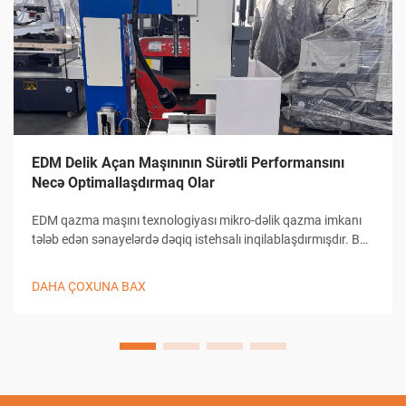
EDM Delik Açan Maşınının Sürətli Performansını
Necə Optimallaşdırmaq Olar
EDM qazma maşını texnologiyası mikro-dəlik qazma imkanı
tələb edən sənayelərdə dəqiq istehsalı inqilablaşdırmışdır. Bu
mürəkkəb elektrik boşalması maşınları 0,0 kimi kiçik dəliklərin
yaradılmasında bənzərsiz dəqiqlik təmin edir...
DAHA ÇOXUNA BAX