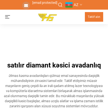
[email protected]
AZ
Təklif alın
satılır diamant kəsici avadanlıq
Əlmas kəsmə avadanlıqları qülməz emal sənayesində dəqiqlik
mühəndisliyinin zirvəsini təmsil edir. Təklif etdiyimiz müasir
maşınların geniş çeşidi ilə ən irəli qədəm atılmış lazer texnologiyası
və kompüterlə idarəetmə sistemləri birləşərək əlmas işlənməsində
əzəl olunmamış dəqiqlik təmin edir. Bu mürəkkəb maşınlarda yüksək
dəqiqlikli kəsici başlıqlar, əlmas ucqlu alətlər və işləmə zamanı istilik
zərərini qarşısını alan xüsusi soyutma sistemləri mövcuddur.