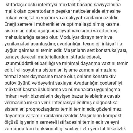
istifadəçi dostu interfeysi müxtəlif bacarıq səviyyələrinə
malik olan operatorların peşəkar nəticələr əldə etməsinə
imkan verir, təlim vaxtını və əməliyyat xərclərini azaldır.
Enerji səmərəli mühərriklər və optimallaşdırılmış kəsmə
sistemləri daha aşağı əməliyyat xərclərinə və artırılmış
məhsuldarlığa səbəb olur. Modulyar dizayn təmir və
yeniləmələri asanlaşdırır, avadanlığın texnoloji inkişaf ilə
uyğun qalmasını təmin edir. Maşınların sərt konstruksiyası,
sənaye dərəcəli materiallardan istifadə edərək,
uzunmüddətli etibarlılığı və minimal dayanma vaxtını təmin
edir. İrəli soyutma sistemləri işləmə zamanı almazlara
termal zərər dəyməsinə mane olur, onların konstruktiv
bütövlüyünü və dəyərini saxlayır. Avadanlığın çoxtərəfliyi
müxtəlif kəsmə üslublarına və nümunələrə uyğunlaşma
imkanı verir, bizneslərin dəyişən bazar tələblərinə cavab
verməsinə imkan verir. İnteqrasiya edilmiş diaqnostika
sistemləri proqnozlaşdırıcı təmiri təmin edir, gözlənilməz
dayanma və təmir xərclərini azaldır. Maşınların kompakt
ölçüsü iş yerinin səmərəli istifadəsini təmin edir və eyni
zamanda tam funksionallığı saxlayır. Ən yeni təhlükəsizlik