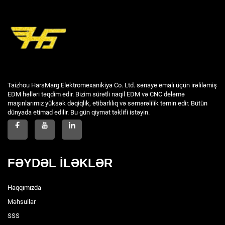
Taizhou HarsMarg Elektromexanikiya Co. Ltd. sənaye emalı üçün irəliləmiş
EDM həlləri təqdim edir. Bizim sürətli naqil EDM və CNC deləmə
maşınlarımız yüksək dəqiqlik, etibarlılıq və səmərəlilik təmin edir. Bütün
dünyada etimad edilir. Bu gün qiymət təklifi istəyin.
FƏYDƏL İLƏKLƏR
Haqqımızda
Məhsullar
SSS