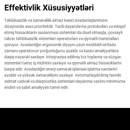
Effektivlik Xüsusiyyətləri
Təhlükəsizlik və səmərəlilik almaz kəsici avadanlıqlarımızın
dizaynında əsas prioritetdir. Təcili dayandırma protokolları və inkişaf
etmiş hissəciklərin saxlanması sistemləri də daxil olmaqla, çoxsaylı
təkrar təhlükəsizlik sistemləri operatorları və qiymətli materialları
qoruyur. Avadanlığın ergonomik dizaynı uzun müddətli istifadə
zamanı operatorun yorğunluğunu azaldır və kəsici əməliyyatlara
dəqiq nəzarəti saxlayır. İnteqrasiya edilmiş toz toplama və süzgəc
sistemləri təmiz iş mühitini saxlayır və qiymətli almaz hissəciklərini
bərpa edir. Avadanlığın enerji səmərəli işləməsi işlətmə xərclərini
azaldır və yüksək səmərəliliyini saxlayır. Avtomatlaşdırılmış texniki
xidmət cədvəli və diaqnostika sistemləri dayanma vaxtını minimuma
endirir və sabit əməliyyatı təmin edir.