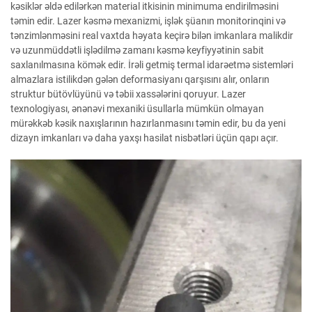
kəsiklər əldə edilərkən material itkisinin minimuma endirilməsini
təmin edir. Lazer kəsmə mexanizmi, işlək şüanın monitorinqini və
tənzimlənməsini real vaxtda həyata keçirə bilən imkanlara malikdir
və uzunmüddətli işlədilmə zamanı kəsmə keyfiyyətinin sabit
saxlanılmasına kömək edir. İrəli getmiş termal idarəetmə sistemləri
almazlara istilikdən gələn deformasiyanı qarşısını alır, onların
struktur bütövlüyünü və təbii xassələrini qoruyur. Lazer
texnologiyası, ənənəvi mexaniki üsullarla mümkün olmayan
mürəkkəb kəsik naxışlarının hazırlanmasını təmin edir, bu da yeni
dizayn imkanları və daha yaxşı hasilat nisbətləri üçün qapı açır.