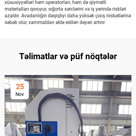
xüsusiyyətləri həm operatorları, həm də qiymətli
materialları qoruyur, sığorta xərclərini və iş yerində riskləri
azaldır. Avadanlığın dəqiqliyi daha yüksək çıxış nisbətlərinə
səbəb olur, xammaldan əldə edilən dəyəri artırır.
Təlimatlar və püf nöqtələr
25
Nov