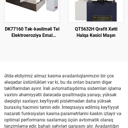
DK77160 Tək-kəsilməli Tel
QT5632H Qrafit Xətti
Elektroeroziya Emal
Halqa Kəsici Maşın
Maşını
Əldə etdiyimiz almaz kəsmə avadanlıqlarımızın bir çox
əlaqədar üstünlükləri var ki, bu da onları bazarın digər
təkliflərindən ayırır. İrəli avtomatlaşdırma sistemləri işləmə
vaxtını əhəmiyyətli dərəcədə qısaltmaqla yanaşı, yüksək
dəqiqliyi saxlayır, keyfiyyəti pislətmədən daha yüksək
buraxılış həcmini təmin edir. İnteqrasiya edilmiş keyfiyyət
nəzarəti funksiyaları kəsmə parametrlərini kəskin izləyir və
optimal performansı saxlamaq üçün avtomatik olaraq
tənzimləmə edir, bahalı səhvləri qarşısını alır. Avadanlığın