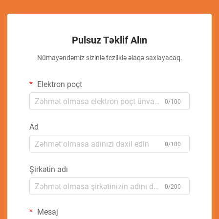
Pulsuz Təklif Alın
Nümayəndəmiz sizinlə tezliklə əlaqə saxlayacaq.
Elektron poçt
0/100
Ad
0/100
Şirkətin adı
0/200
Mesaj