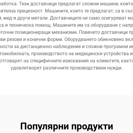
аботка. Тези доставчици предлагат сложни машини, които
телна прецизност. Машините, които те предлагат, са в с
, мед и други метали. Доставчиците не само осигуряват ма
а и техническа помощ. Машините им са оборудвани с нап
коточни позициониращи механизми. Повечето доставчици п
лови резове и конични форми. Оборудването обикновено в
жности за дистанционно наблюдение и сложни програмни и
томобилната, производството на медицински устройства и 
отговарят на специфичните изисквания на клиентите, какт
удовлетворят различните производствени нужди.
Популярни продукти