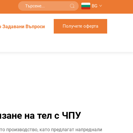
BG
Получете оферта
о Задавани Въпроси
зане на тел с ЧПУ
то производство, като предлагат напреднали