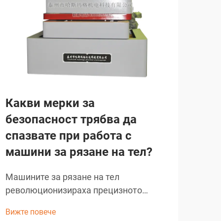
Какви мерки за
Ка
безопасност трябва да
тех
спазвате при работа с
ел
машини за рязане на тел?
те
Машините за рязане на тел
Тех
революционизираха прецизното
обр
производство в различните индустрии,
пре
Вижте повече
Вижт
предлагайки безпрецедентна точност
разл