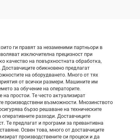
оито ги правят за незаменими партньори в
озволяват изключителна прецизност при
ко качество на повърхностната обработка,
. Доставчиците обикновено предлагат
ожностите на оборудването. Много от тях
приятия от всички размери. Машините им
мето за обучение на операторите.
 на простои. Те често актуализират
вите производствени възможности. Мнозинството
 осигурява бързо решаване на техническите
а оперативните разходи. Доставчиците
т. Те предлагат и програми за превантивна
тавяне. Освен това, много от доставчиците
мизират производствените си процеси и да