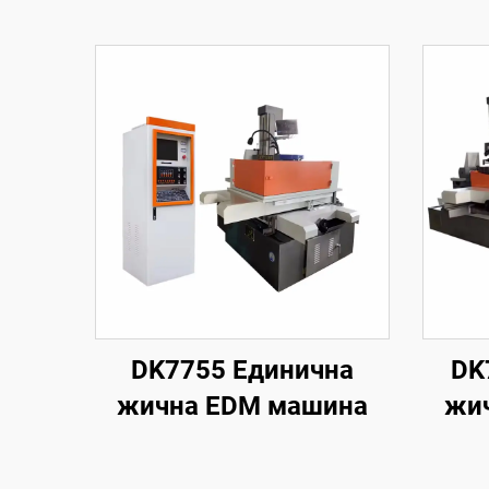
DK7755 Единична
DK
жична EDM машина
жи