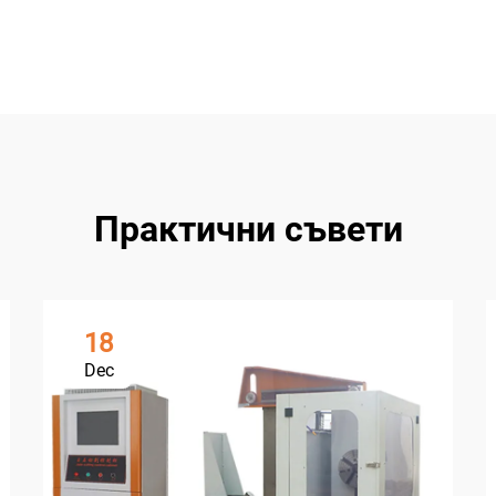
Практични съвети
18
Dec