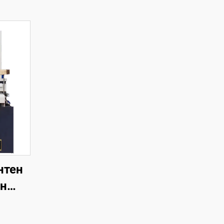
нтен
ен
на