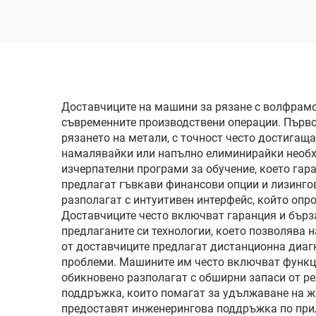
Доставчиците на машини за рязане с волфрамо
съвременните производствени операции. Първо,
рязането на метали, с точност често достигащ
намалявайки или напълно елиминирайки необх
изчерпателни програми за обучение, което гар
предлагат гъвкави финансови опции и лизинго
разполагат с интуитивен интерфейс, който опр
Доставчиците често включват гаранция и бърз
предлаганите си технологии, което позволява 
от доставчиците предлагат дистанционна диагн
проблеми. Машините им често включват функци
обикновено разполагат с обширни запаси от ре
поддръжка, които помагат за удължаване на ж
предоставят инженерингова поддръжка по прила