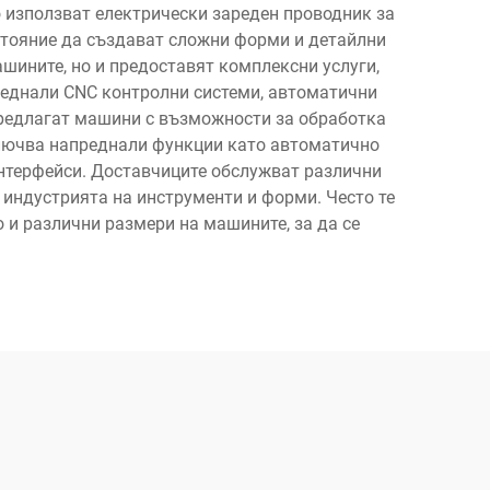
 използват електрически зареден проводник за
ъстояние да създават сложни форми и детайлни
шините, но и предоставят комплексни услуги,
реднали CNC контролни системи, автоматични
редлагат машини с възможности за обработка
ключва напреднали функции като автоматично
нтерфейси. Доставчиците обслужват различни
индустрията на инструменти и форми. Често те
о и различни размери на машините, за да се