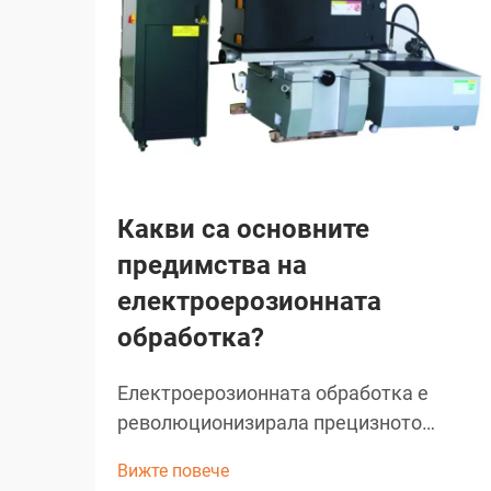
Какви са основните
предимства на
електроерозионната
обработка?
Електроерозионната обработка е
революционизирала прецизното
производство в много индустрии, като
Вижте повече
предлага безпрецедентни