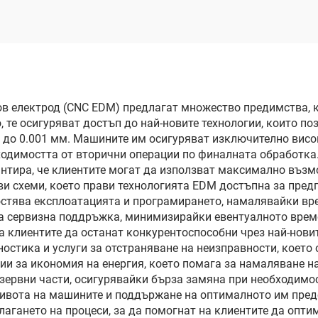
в електрод (CNC EDM) предлагат множество предимства, к
 те осигуряват достъп до най-новите технологии, които п
а до 0.001 мм. Машините им осигуряват изключително висо
одимостта от вторични операции по финалната обработка
антира, че клиентите могат да използват максимално възм
ви схеми, което прави технологията EDM достъпна за пред
остява експлоатацията и програмирането, намалявайки вре
а сервизна поддръжка, минимизирайки евентуалното време
на клиентите да останат конкурентоспособни чрез най-но
остика и услуги за отстраняване на неизправности, което
и за икономия на енергия, което помага за намаляване н
зервни части, осигурявайки бърза замяна при необходимос
ивота на машините и поддържане на оптималното им предс
гането на процеси, за да помогнат на клиентите да опти