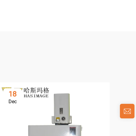
18
0
Dec
Ja