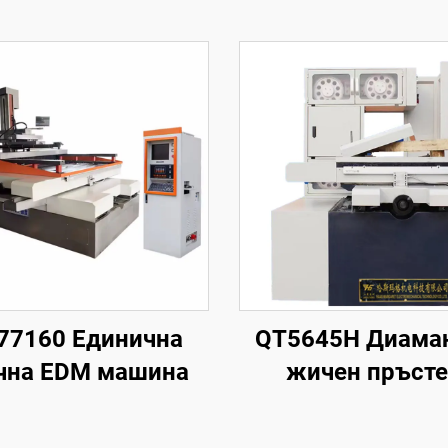
77160 Единична
QT5645H Диама
чна EDM машина
жичен пръст
режеща маши