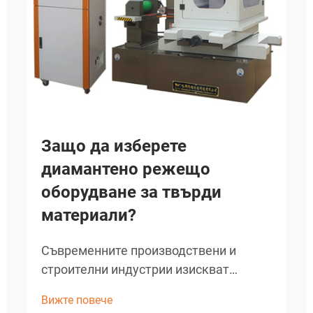
Защо да изберете
диамантено режещо
оборудване за твърди
материали?
Съвременните производствени и
строителни индустрии изискват
прецизни режещи решения, способни
Вижте повече
да обработват най-твърдите