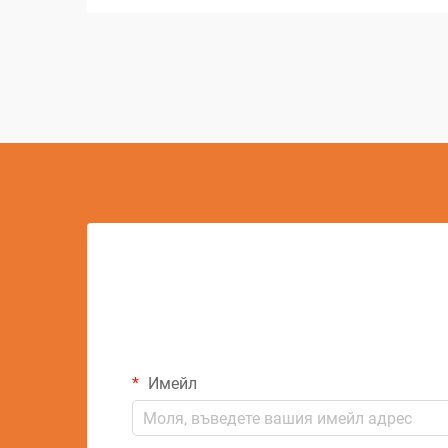
възможности за създаване на сложни
геометрии и детайли. Този напреднал
производствен процес използва
контролирани...
Имейл