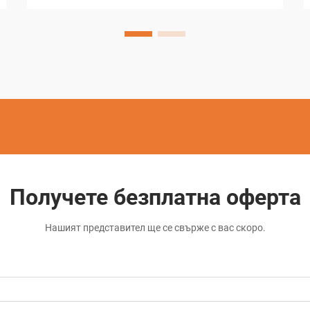
материали, познати в инженерството.
От армиробетонни конструкции до
напреднали керамики и закалени
метали, традиционните режещи
методи...
Получете безплатна оферта
Нашият представител ще се свърже с вас скоро.