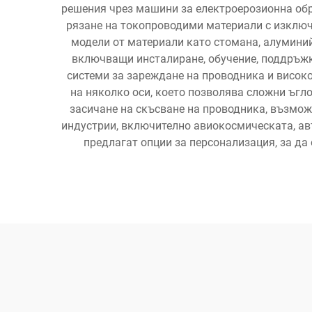
решения чрез машини за електроерозионна обр
рязане на токопроводими материали с изключи
модели от материали като стомана, алуминий
включващи инсталиране, обучение, поддръжк
системи за зареждане на проводника и висо
на няколко оси, което позволява сложни ъг
засичане на скъсване на проводника, възмо
индустрии, включително авиокосмическата, ав
предлагат опции за персонализация, за да 