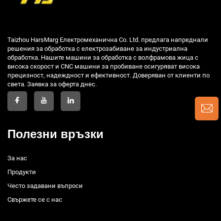
Taizhou HarsMarg Електромеханична Co. Ltd. предлага напреднали
решения за обработка с електрозабиване за индустриална
обработка. Нашите машини за обработка с волфрамова жица с
висока скорост и CNC машини за пробиване осигуряват висока
прецизност, надеждност и ефективност. Доверяван от клиенти по
света. Заявка за оферта днес.
Полезни връзки
За нас
Продукти
Често задавани въпроси
Свържете се с нас