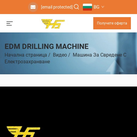
BG
[email protected]
Получете оферта
EDM DRILLING MACHINE
Начална страница
/
Видео
/
Машина За Свредене С
Електрозахранване