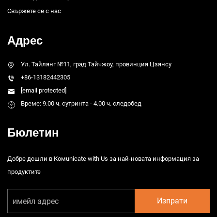
Свържете се с нас
Адрес
Ул. Тайлянг №11, град Тайчжоу, провинция Цзянсу
+86-13182442305
[email protected]
Време: 9.00 ч. сутринта - 4.00 ч. следобед
Бюлетин
Добре дошли в Комunicate with Us за най-новата информация за
продуктите
Изпрати