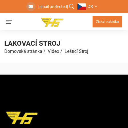
CS
[email protected]
Získat nabídku
LAKOVACÍ STROJ
Domovská stránka
/
Video
/
Leštící Stroj