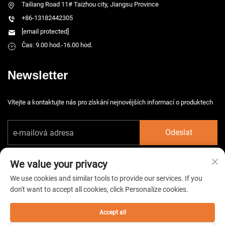
Tailiang Road 11# Taizhou city, Jiangsu Province
+86-13182442305
[email protected]
Čas: 9.00 hod.-16.00 hod.
Newsletter
Vítejte a kontaktujte nás pro získání nejnovějších informací o produktech
Odeslat
We value your privacy
We use cookies and similar tools to provide our services. If you
don't want to accept all cookies, click Personalize cookies.
Copyright © 2026 China Taizhou HarsMarg Electromechenical Co. Ltd.
Všechna práva vyhrazena. -
Zásady ochrany soukromí
Accept all