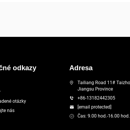
ečné odkazy
Adresa
Tailiang Road 11# Taizhou
Jiangsu Province
y
+86-13182442305
adené otázky
[email protected]
jte nás
Čas: 9.00 hod.-16.00 hod.