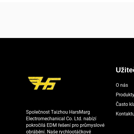
Užit
O nás
Produkt
Často kl
Společnost Taizhou HarsMarg
Kontaktu
Electromechanical Co. Ltd. nabízí
pokročilá EDM řešení pro průmyslové
obrábění. Naše rychlootáčkové