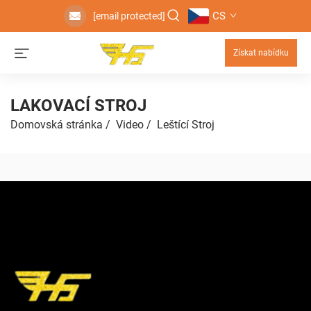
CS
[email protected]
Získat nabídku
LAKOVACÍ STROJ
Domovská stránka
/
Video
/
Leštící Stroj