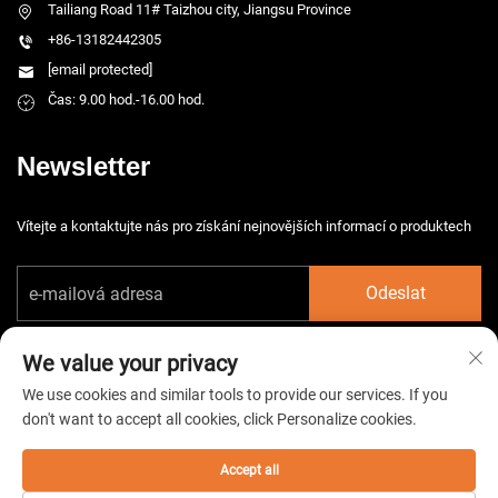
Tailiang Road 11# Taizhou city, Jiangsu Province
+86-13182442305
[email protected]
Čas: 9.00 hod.-16.00 hod.
Newsletter
Vítejte a kontaktujte nás pro získání nejnovějších informací o produktech
Odeslat
We value your privacy
We use cookies and similar tools to provide our services. If you
don't want to accept all cookies, click Personalize cookies.
Copyright © 2026 China Taizhou HarsMarg Electromechenical Co. Ltd.
Všechna práva vyhrazena. -
Zásady ochrany soukromí
Accept all