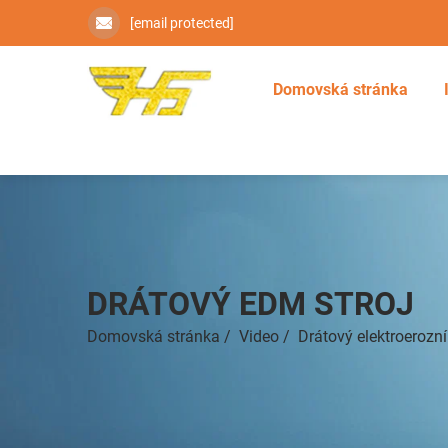
[email protected]
Domovská stránka
DRÁTOVÝ EDM STROJ
Domovská stránka
/
Video
/
Drátový elektroerozní 