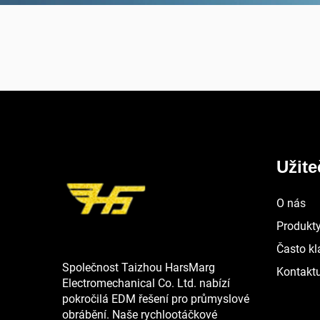
Užit
O nás
Produkt
Často kl
Společnost Taizhou HarsMarg
Kontaktu
Electromechanical Co. Ltd. nabízí
pokročilá EDM řešení pro průmyslové
obrábění. Naše rychlootáčkové