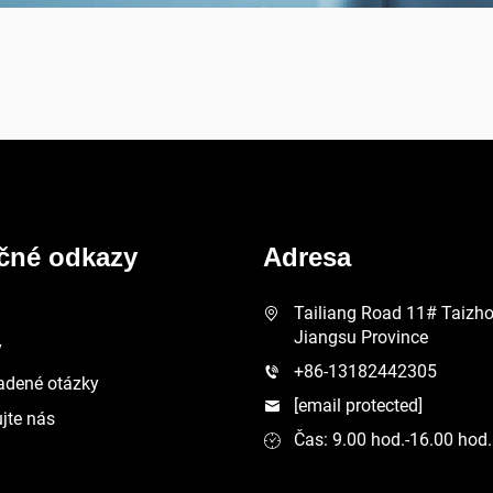
ečné odkazy
Adresa
Tailiang Road 11# Taizhou
Jiangsu Province
y
+86-13182442305
adené otázky
[email protected]
jte nás
Čas: 9.00 hod.-16.00 hod.