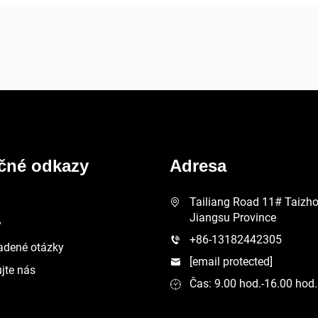
ečné odkazy
Adresa
Tailiang Road 11# Taizhou
Jiangsu Province
y
+86-13182442305
adené otázky
[email protected]
jte nás
Čas: 9.00 hod.-16.00 hod.