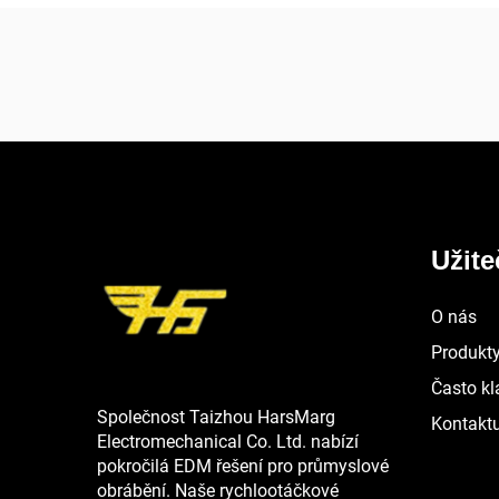
Užit
O nás
Produkt
Často kl
Společnost Taizhou HarsMarg
Kontaktu
Electromechanical Co. Ltd. nabízí
pokročilá EDM řešení pro průmyslové
obrábění. Naše rychlootáčkové