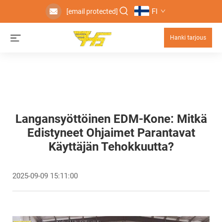
FI
[email protected]
Hanki tarjous
Langansyöttöinen EDM-Kone: Mitkä
Edistyneet Ohjaimet Parantavat
Käyttäjän Tehokkuutta?
2025-09-09 15:11:00