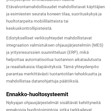
Etävalvontamahdollisuudet mahdollistavat käyttäjien
ja esimiesten seurata koneen tilaa, suorituskykyä ja
huoltotarpeita mobiililaitteista tai
keskuskontrollipisteistä.
Edistykselliset verkkoyhteydet mahdollistavat
integraation valmistuksen ohjausjärjestelmiin (MES)
ja yritysresurssien suunnitteluun (ERP), mikä
helpottaa automatisoitua tuotannon aikataulutusta
ja reaaliaikaisia tilapäivityksiä. Tämä yhteydenpito
parantaa merkittävästi tuotantotilan tehokkuutta ja
mahdollistaa datanohjattuja päätöksiä.
Ennakko-huoltosysteemit
Nykyajan ohjausjärjestelmät sisältävät kehittyneitä
ennakoivia huoltotoimintoja, jotka tarkkailevat