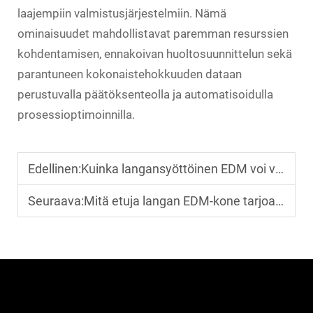
laajempiin valmistusjärjestelmiin. Nämä
ominaisuudet mahdollistavat paremman resurssien
kohdentamisen, ennakoivan huoltosuunnittelun sekä
parantuneen kokonaistehokkuuden dataan
perustuvalla päätöksenteolla ja automatisoidulla
prosessioptimoinnilla.
Edellinen:
Kuinka langansyöttöinen EDM voi vähentää materiaalihukkaa valmistuksessa?
Seuraava:
Mitä etuja langan EDM-kone tarjoaa perinteisiin leikkausmenetelmiin verrattuna?