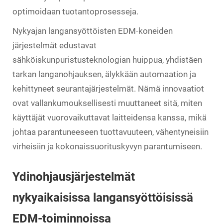
optimoidaan tuotantoprosesseja.
Nykyajan langansyöttöisten EDM-koneiden
järjestelmät edustavat
sähköiskunpuristusteknologian huippua, yhdistäen
tarkan langanohjauksen, älykkään automaation ja
kehittyneet seurantajärjestelmät. Nämä innovaatiot
ovat vallankumouksellisesti muuttaneet sitä, miten
käyttäjät vuorovaikuttavat laitteidensa kanssa, mikä
johtaa parantuneeseen tuottavuuteen, vähentyneisiin
virheisiin ja kokonaissuorituskyvyn parantumiseen.
Ydinohjausjärjestelmät
nykyaikaisissa langansyöttöisissä
EDM-toiminnoissa