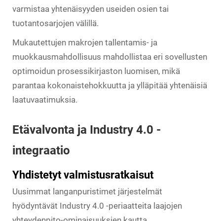
varmistaa yhtenäisyyden useiden osien tai
tuotantosarjojen välillä.
Mukautettujen makrojen tallentamis- ja
muokkausmahdollisuus mahdollistaa eri sovellusten
optimoidun prosessikirjaston luomisen, mikä
parantaa kokonaistehokkuutta ja ylläpitää yhtenäisiä
laatuvaatimuksia.
Etävalvonta ja Industry 4.0 -
integraatio
Yhdistetyt valmistusratkaisut
Uusimmat langanpuristimet järjestelmät
hyödyntävät Industry 4.0 -periaatteita laajojen
yhteydenpito-ominaisuuksien kautta.