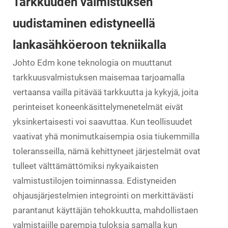
Tarkkuuden valmistuksen
uudistaminen edistyneellä
lankasähköeroon tekniikalla
Johto
Edm kone
teknologia on muuttanut
tarkkuusvalmistuksen maisemaa tarjoamalla
vertaansa vailla pitävää tarkkuutta ja kykyjä, joita
perinteiset koneenkäsittelymenetelmät eivät
yksinkertaisesti voi saavuttaa. Kun teollisuudet
vaativat yhä monimutkaisempia osia tiukemmilla
toleransseilla, nämä kehittyneet järjestelmät ovat
tulleet välttämättömiksi nykyaikaisten
valmistustilojen toiminnassa. Edistyneiden
ohjausjärjestelmien integrointi on merkittävästi
parantanut käyttäjän tehokkuutta, mahdollistaen
valmistajille parempia tuloksia samalla kun