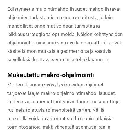
Edistyneet simulointimahdollisuudet mahdollistavat
ohjelmien tarkistamisen ennen suoritusta, jolloin
mahdolliset ongelmat voidaan tunnistaa ja
leikkausstrategioita optimoida. Näiden kehittyneiden
ohjelmointiominaisuuksien avulla operaattorit voivat
käsitellä monimutkaisia geometrioita ja vaativia
sovelluksia luottavaisemmin ja tehokkaammin.
Mukautettu makro-ohjelmointi
Modernit langan syövytyskoneiden ohjaimet
tarjoavat laajat makro-ohjelmointimahdollisuudet,
joiden avulla operaattorit voivat luoda mukautettuja
rutiineja toistuvia toimenpiteitä varten. Näillä
makroilla voidaan automatisoida monimutkaisia
toimintosarjoja, mikä vähentää asennusaikaa ja