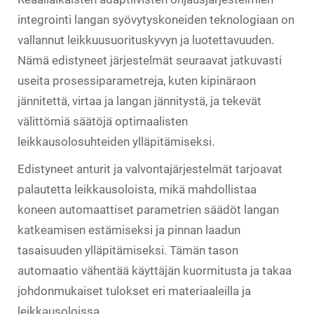
integrointi langan syövytyskoneiden teknologiaan on
vallannut leikkuusuorituskyvyn ja luotettavuuden.
Nämä edistyneet järjestelmät seuraavat jatkuvasti
useita prosessiparametreja, kuten kipinäraon
jännitettä, virtaa ja langan jännitystä, ja tekevät
välittömiä säätöjä optimaalisten
leikkausolosuhteiden ylläpitämiseksi.
Edistyneet anturit ja valvontajärjestelmät tarjoavat
palautetta leikkausoloista, mikä mahdollistaa
koneen automaattiset parametrien säädöt langan
katkeamisen estämiseksi ja pinnan laadun
tasaisuuden ylläpitämiseksi. Tämän tason
automaatio vähentää käyttäjän kuormitusta ja takaa
johdonmukaiset tulokset eri materiaaleilla ja
leikkausoloissa.