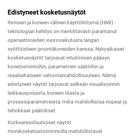
Edistyneet kosketusnäytöt
Ihmisen ja koneen välinen käyttöliittymä (HMI) -
teknologian kehitys on merkittävästi parantanut
operaattoreiden vuorovaikutusta langan
syöttöisteen jyrsintäkoneiden kanssa. Nykyaikaiset
kosketusnäytöt tarjoavat intuitiivisen pääsyn
konetoimintoihin, parametrien säätöihin ja
reaaliaikaiseen valvontamahdollisuuteen. Nämä
edistyneet näytöt tarjoavat selkeän visualisoinnin
leikkauspoluista, koneen tilasta ja
prosessiparametreista, mikä mahdollistaa nopeat ja
tehokkaat päätökset.
Korkearesoluutioiset näytöt
monikosketustoiminnoilla mahdollistavat