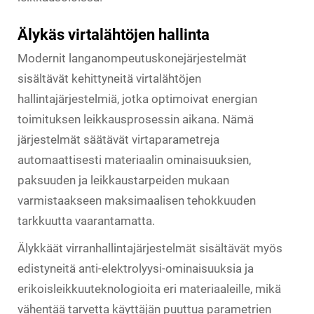
Älykäs virtalähtöjen hallinta
Modernit langanompeutuskonejärjestelmät
sisältävät kehittyneitä virtalähtöjen
hallintajärjestelmiä, jotka optimoivat energian
toimituksen leikkausprosessin aikana. Nämä
järjestelmät säätävät virtaparametreja
automaattisesti materiaalin ominaisuuksien,
paksuuden ja leikkaustarpeiden mukaan
varmistaakseen maksimaalisen tehokkuuden
tarkkuutta vaarantamatta.
Älykkäät virranhallintajärjestelmät sisältävät myös
edistyneitä anti-elektrolyysi-ominaisuuksia ja
erikoisleikkuuteknologioita eri materiaaleille, mikä
vähentää tarvetta käyttäjän puuttua parametrien