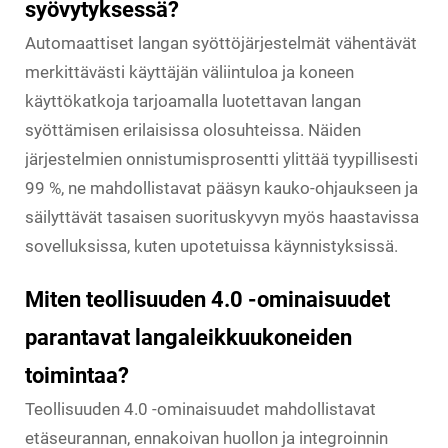
syövytyksessä?
Automaattiset langan syöttöjärjestelmät vähentävät
merkittävästi käyttäjän väliintuloa ja koneen
käyttökatkoja tarjoamalla luotettavan langan
syöttämisen erilaisissa olosuhteissa. Näiden
järjestelmien onnistumisprosentti ylittää tyypillisesti
99 %, ne mahdollistavat pääsyn kauko-ohjaukseen ja
säilyttävät tasaisen suorituskyvyn myös haastavissa
sovelluksissa, kuten upotetuissa käynnistyksissä.
Miten teollisuuden 4.0 -ominaisuudet
parantavat langaleikkuukoneiden
toimintaa?
Teollisuuden 4.0 -ominaisuudet mahdollistavat
etäseurannan, ennakoivan huollon ja integroinnin