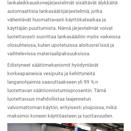
lankaleikkauskonejärjestelmät sisältävät älykkäitä
automaattisia lankasäätöjärjestelmiä, jotka
vähentävät huomattavasti käyttökateaikaa ja
käyttäjän puuttumista. Nämä järjestelmät voivat
luotettavasti suorittaa lankasäädön myös vaikeissa
olosuhteissa, kuten upotetuissa aloitusrei'issä ja
vaihtelevissa materiaalipaksuuksissa.
Edistyneet säätömekanismit hyödyntävät
korkeapaineisia vesipuita ja kehittyneitä
langanohjaimia saavuttaakseen yli 99 %:n
luotettavan säätöonnistumisprosentin. Tämä
luotettavuus mahdollistaa laajennetun
valvomattoman käytön, erityisesti yöajoissa, mikä
maksimoi koneen käyttöasteen ja tuottavuuden.