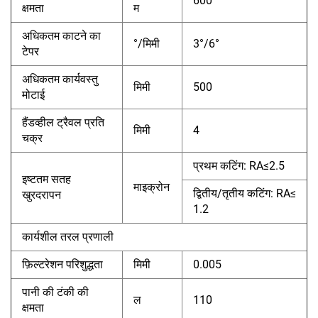
600
क्षमता
म
अधिकतम काटने का
°/मिमी
3°/6°
टेपर
अधिकतम कार्यवस्तु
मिमी
500
मोटाई
हैंडव्हील ट्रैवल प्रति
मिमी
4
चक्र
प्रथम कटिंग: RA≤2.5
इष्टतम सतह
माइक्रोन
द्वितीय/तृतीय
कटिंग: RA≤
खुरदरापन
1.2
कार्यशील तरल प्रणाली
फ़िल्टरेशन परिशुद्धता
मिमी
0.005
पानी की टंकी की
ल
110
क्षमता