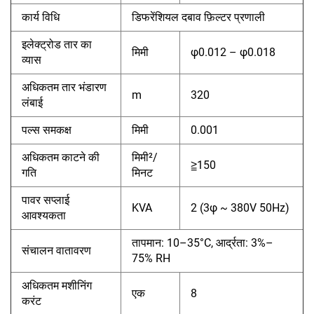
कार्य विधि
डिफरेंशियल दबाव फ़िल्टर प्रणाली
इलेक्ट्रोड तार का
मिमी
φ0.012 – φ0.018
व्यास
अधिकतम तार भंडारण
m
320
लंबाई
पल्स समकक्ष
मिमी
0.001
अधिकतम काटने की
मिमी²/
≧150
गति
मिनट
पावर सप्लाई
KVA
2 (3φ ~ 380V 50Hz)
आवश्यकता
तापमान: 10–35°C, आर्द्रता: 3%–
संचालन वातावरण
75% RH
अधिकतम मशीनिंग
एक
8
करंट