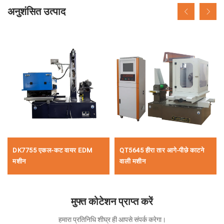
अनुशंसित उत्पाद
DK7755 एकल-कट वायर EDM
QT5645 हीरा तार आगे-पीछे काटने
मशीन
वाली मशीन
मुफ्त कोटेशन प्राप्त करें
हमारा प्रतिनिधि शीघ्र ही आपसे संपर्क करेगा।