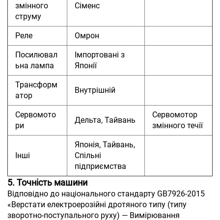
змінного
Сіменс
струму
Реле
Омрон
Посилювал
Імпортовані з
ьна лампа
Японії
Трансформ
Внутрішній
атор
Сервомото
Сервомотор
Дельта, Тайвань
ри
змінного течії
Японія, Тайвань,
Інші
Спільні
підприємства
5. Точність машини
Відповідно до національного стандарту GB7926-2015
«Верстати електроерозійні дротяного типу (типу
зворотно-поступального руху) — Вимірювання