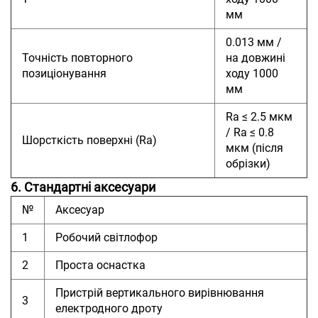
мм
0.013 мм /
Точність повторного
на довжині
позиціонування
ходу 1000
мм
Ra ≤ 2.5 мкм
/ Ra ≤ 0.8
Шорсткість поверхні (Ra)
мкм (після
обрізки)
6. Стандартні аксесуари
№
Аксесуар
1
Робочий світлофор
2
Проста оснастка
Пристрій вертикального вирівнювання
3
електродного дроту