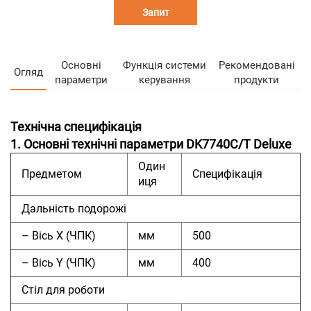
Запит
Основні
Функція системи
Рекомендовані
Огляд
параметри
керування
продукти
Технічна специфікація
1. Основні технічні параметри DK7740C/T Deluxe
Один
Предметом
Специфікація
иця
Дальність подорожі
– Вісь X (ЧПК)
мм
500
– Вісь Y (ЧПК)
мм
400
Стіл для роботи