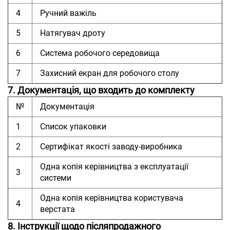
4
Ручний важіль
5
Натягувач дроту
6
Система робочого середовища
7
Захисний екран для робочого столу
7. Документація, що входить до комплекту
№
Документація
1
Список упаковки
2
Сертифікат якості заводу-виробника
Одна копія керівництва з експлуатації
3
системи
Одна копія керівництва користувача
4
верстата
8. Інструкції щодо післяпродажного