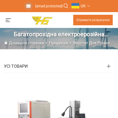
UK
[email protected]
Отримати розрахунок
Багатопрохідна електроерозійна
обробка
Домашня сторінка
>
Продукція
>
Верстат Для Різання Дротом
УСІ ТОВАРИ