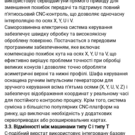
використовує серводвигуни прямого приводу для
зменшення похибок передачі та підтримує повний
п’ятиосьовий CNC-контроль, що дозволяє одночасну
інтерполяцію по осях X, Y, U і V.
Саморозвинена електрична система керування
забезпечує швидку обробку та високоякісну
оброблену поверхню. Постачається з передовим
програмним забезпеченням, яке включає
компенсацію похибок кута на осях X, Y, U та V, що
ефективно вирішує проблеми точності при обробці
великих конусів і дозволяє точно обробляти
асиметричні верхні та нижні профілі. Шафа керування
оснащена ручним імпульсним генератором для
зручного керування всіма п’ятьма осями (X, Y, U, V, Z) і
забезпечує відображення координат у реальному часі
для постійного контролю процесу. Крім того, система
сумісна з більшістю популярних CNC-платформ на
ринку, що виключає необхідність у додаткових
сервоприводах або розширювальних картах.
3.3. Відмінності між машинами типу C і типу T
C-подібний верстат використовує інтегровану базову