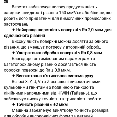
хв
Верстат забезпечує високу продуктивність
завдяки швидкості різання 150 мм²/хв або більше, що
робить його придатним для вимогливих промислових
застосувань.
✦ Найкраща шорсткість поверхні ≤ Ra 2,0 мкм для
одночасного різання
Високу якість поверхні можна досягти за одного
різання, що зменшує потребу у вторинній обробці.
✦ Ультратонка обробка поверхні ≤ Ra 0,8 мкм
Благодаря оптимізованим параметрам та
багатопрохідному різанню досягається якість
обробки поверхні до Ra ≤ 0,8 мкм.
✦ Високоточна п’ятиосьова система руху
Всі осі X, Y, U, V та Z оснащені високоточними
кульковими гвинтами з подвійною гайкою та
лінійними напрямними від HIWIN (Тайвань), що
забезпечує високу точність та тривалість роботи.
✦ Точність різання ≤ ±2 мкм
Машина забезпечує виняткову точність розмірів
для обробки високоякісних форм та деталей.