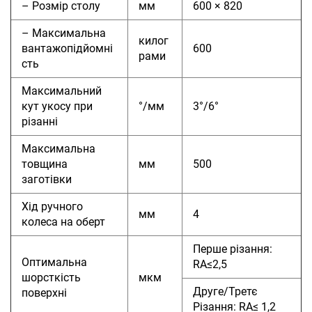
– Розмір столу
мм
600 × 820
– Максимальна
килог
вантажопідйомні
600
рами
сть
Максимальний
кут укосу при
°/мм
3°/6°
різанні
Максимальна
товщина
мм
500
заготівки
Хід ручного
мм
4
колеса на оберт
Перше різання:
Оптимальна
RA≤2,5
шорсткість
мкм
Друге/Третє
поверхні
Різання: RA≤ 1,2