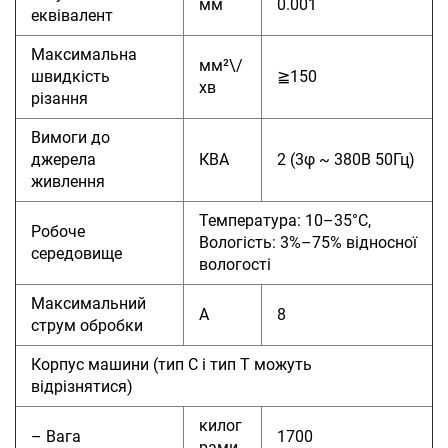
мм
0.001
еквівалент
Максимальна
мм²\/
швидкість
≧150
хв
різання
Вимоги до
джерела
КВА
2 (3φ ~ 380В 50Гц)
живлення
Температура: 10–35°C,
Робоче
Вологість: 3%–75% відносної
середовище
вологості
Максимальний
А
8
струм обробки
Корпус машини (тип C і тип T можуть
відрізнятися)
килог
– Вага
1700
рами