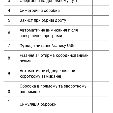
3
Обертання на довільному куті
4
Симетрична обробка
5
Захист при обриві дроту
Автоматичне вимикання після
6
завершення програми
7
Функція читання/запису USB
Різання з чотирма координованими
8
осями
Автоматичне відведення при
9
короткому замиканні
1
Обробка в прямому та зворотному
0
напрямках
1
Симуляція обробки
1