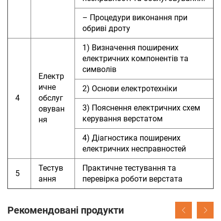
– Процедури виконання при
обриві дроту
1) Визначення поширених
електричних компонентів та
символів
Електр
ичне
2) Основи електротехніки
4
обслуг
3) Пояснення електричних схем
овуван
керування верстатом
ня
4) Діагностика поширених
електричних несправностей
Тестув
Практичне тестування та
5
ання
перевірка роботи верстата
Рекомендовані продукти