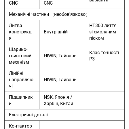
CNC
CNC
Механічні частини
необов'язково）
（
Литва
HT300 лиття
конструкці
Внутрішній
зі смоляним
я
піском
Шарико-
Клас точності
гвинтовий
HIWIN, Тайвань
P3
механізм
Лінійні
направляю
HIWIN, Тайвань
чі
Підшипник
NSK, Японія /
и
Харбін, Китай
Електричні деталі
Контактор