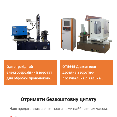
Однопрохідний
QT5645 Діамантова
електроерозійний верстат
дротяна зворотно-
для обробки проволокою
поступальна різальна
DK7755
машина
Отримати безкоштовну цитату
Наш представник зв’яжеться з вами найближчим часом.