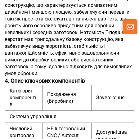
конструкцію, що характеризується компактним
дизайном і меншою площею, забезпечуючи переваги,
такі як простота експлуатації та нижча вартість, що
робить його особливо придатним для обробки
невеликих і середніх заготовок. Натомість T-подібний
верстат має триподальну базову конструкцію, яка
забезпечує вищу жорсткість, стабільність і
вантажопідйомність, ефективно задовольняючи
вимоги до обробки великих або високоточних
заготовок, а тому ідеально підходить для вимогливих
умов обробки.
4. Опис ключових компонентів
Категорія
Походження
компоненті
Зауваження
(Виробник)
в
Система управління
Числовий
HF Інтегрований
Доступні два
контролер
CNC / Autocut
варіанти