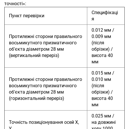
точності»:
Специфікаці
Пункт перевірки
я
0.012 мм /
Протилежні сторони правильного
0.009 мм
восьмикутного призматичного
(після
об'єкта діаметром 28 мм
обрізки) /
(вертикальний переріз)
висота 40
мм
0.015 мм /
Протилежні сторони правильного
0.010 мм
восьмикутного призматичного
(після
об'єкта діаметром 28 мм
обрізки) /
(горизонтальний переріз)
висота 40
мм
0.025 мм /
Точність позиціонування осей X,
на довжині
Y
ходу 1000