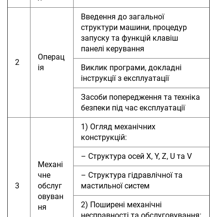
Введення до загальної
структури машини, процедур
запуску та функцій клавіш
панелі керування
Операц
2
ія
Виклик програми, докладні
інструкції з експлуатації
Засоби попередження та техніка
безпеки під час експлуатації
1) Огляд механічних
конструкцій:
– Структура осей X, Y, Z, U та V
Механі
чне
– Структура гідравлічної та
3
обслуг
мастильної систем
овуван
2) Поширені механічні
ня
несправності та обслуговування: