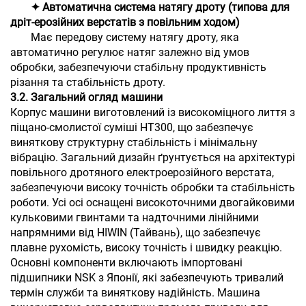
✦ Автоматична система натягу дроту (типова для
дріт-ерозійних верстатів з повільним ходом)
Має передову систему натягу дроту, яка
автоматично регулює натяг залежно від умов
обробки, забезпечуючи стабільну продуктивність
різання та стабільність дроту.
3.2. Загальний огляд машини
Корпус машини виготовлений із високоміцного лиття з
піщано-смолистої суміші HT300, що забезпечує
виняткову структурну стабільність і мінімальну
вібрацію. Загальний дизайн ґрунтується на архітектурі
повільного дротяного електроерозійного верстата,
забезпечуючи високу точність обробки та стабільність
роботи. Усі осі оснащені високоточними двогайковими
кульковими гвинтами та надточними лінійними
напрямними від HIWIN (Тайвань), що забезпечує
плавне рухомість, високу точність і швидку реакцію.
Основні компоненти включають імпортовані
підшипники NSK з Японії, які забезпечують тривалий
термін служби та виняткову надійність. Машина