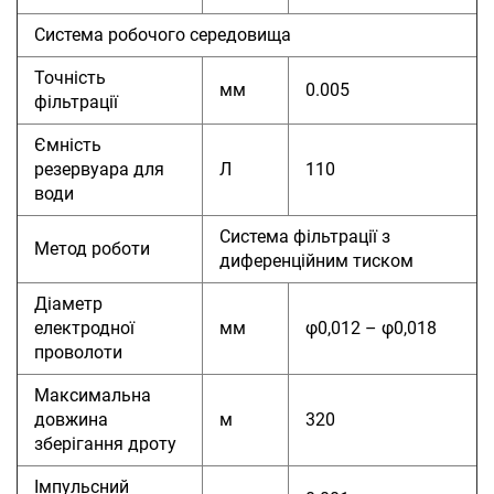
Система робочого середовища
Точність
мм
0.005
фільтрації
Ємність
резервуара для
Л
110
води
Система фільтрації з
Метод роботи
диференційним тиском
Діаметр
електродної
мм
φ0,012 – φ0,018
проволоти
Максимальна
довжина
м
320
зберігання дроту
Імпульсний