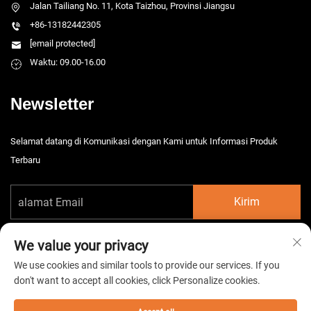
Jalan Tailiang No. 11, Kota Taizhou, Provinsi Jiangsu
+86-13182442305
[email protected]
Waktu: 09.00-16.00
Newsletter
Selamat datang di Komunikasi dengan Kami untuk Informasi Produk
Terbaru
Kirim
We value your privacy
We use cookies and similar tools to provide our services. If you
don't want to accept all cookies, click Personalize cookies.
Hak Cipta © 2026 China Taizhou HarsMarg Electromechenical Co. Ltd.
Semua hak dilindungi. -
Kebijakan Privasi