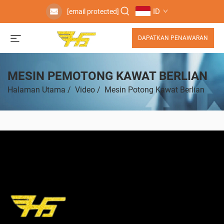
ID
[email protected]
DAPATKAN PENAWARAN
MESIN PEMOTONG KAWAT BERLIAN
Halaman Utama
/
Video
/
Mesin Potong Kawat Berlian