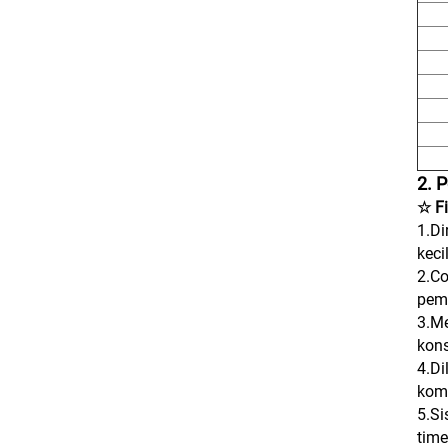
2. 
☆ Fi
1.Di
keci
2.Co
pem
3.Me
kon
4.Di
komp
5.Si
time