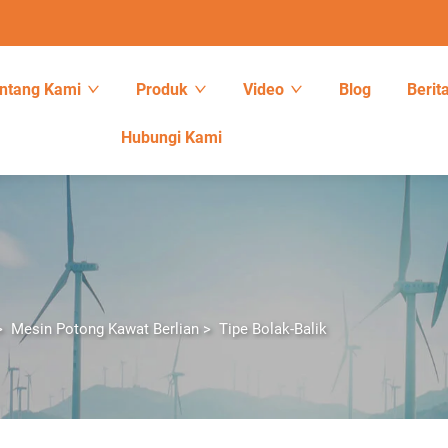
ntang Kami
Produk
Video
Blog
Berit
Hubungi Kami
>
Mesin Potong Kawat Berlian
>
Tipe Bolak-Balik