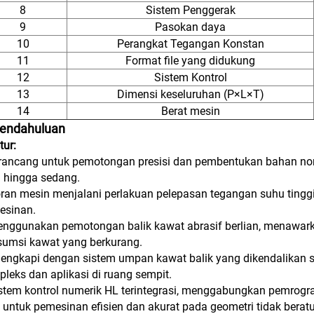
8
Sistem Penggerak
9
Pasokan daya
10
Perangkat Tegangan Konstan
11
Format file yang didukung
12
Sistem Kontrol
13
Dimensi keseluruhan (P×L×T)
14
Berat mesin
Pendahuluan
tur:
rancang untuk pemotongan presisi dan pembentukan bahan non-
l hingga sedang.
ran mesin menjalani perlakuan pelepasan tegangan suhu tinggi 
esinan.
nggunakan pemotongan balik kawat abrasif berlian, menawarka
sumsi kawat yang berkurang.
lengkapi dengan sistem umpan kawat balik yang dikendalikan s
leks dan aplikasi di ruang sempit.
stem kontrol numerik HL terintegrasi, menggabungkan pemrog
 untuk pemesinan efisien dan akurat pada geometri tidak beratu