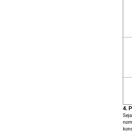
4. 
Seja
norm
kons