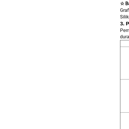
☆ Ba
Graf
Sili
3. 
Pema
dura