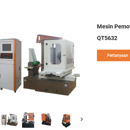
Mesin Pemot
QT5632
Pertanyaan