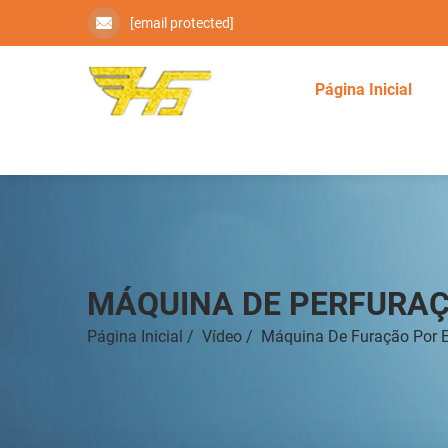
[email protected]
Página Inicial
MÁQUINA DE PERFURAÇ
Página Inicial
/
Vídeo
/
Máquina De Furação Por E