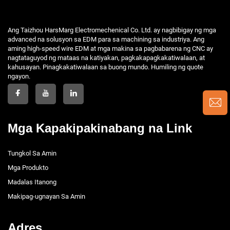
Ang Taizhou HarsMarg Electromechenical Co. Ltd. ay nagbibigay ng mga
advanced na solusyon sa EDM para sa machining sa industriya. Ang
aming high-speed wire EDM at mga makina sa pagbabarena ng CNC ay
nagtataguyod ng mataas na katiyakan, pagkakapagkakatiwalaan, at
kahusayan. Pinagkakatiwalaan sa buong mundo. Humiling ng quote
ngayon.
Mga Kapakipakinabang na Link
Tungkol Sa Amin
Mga Produkto
Madalas Itanong
Makipag-ugnayan Sa Amin
Adres