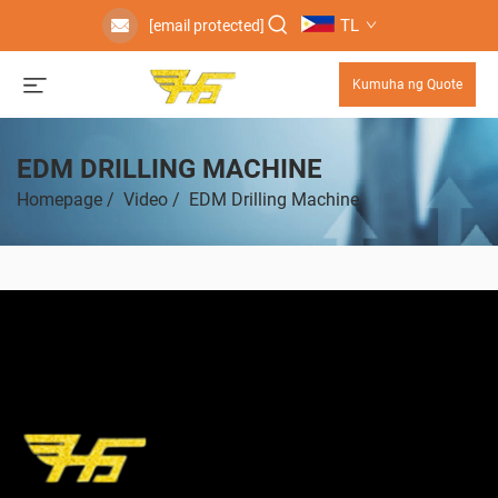
TL
[email protected]
Kumuha ng Quote
EDM DRILLING MACHINE
Homepage
/
Video
/
EDM Drilling Machine