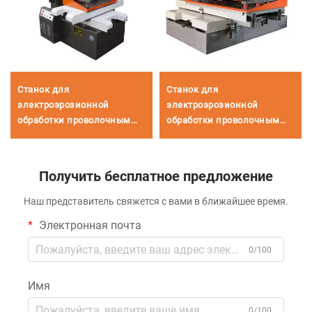
Станок для
Станок для
электроэрозионной
электроэрозионной
обработки проволочным
обработки проволочным
электродом
электродом
однопроходного реза
однопроходного реза
DK7780
DK77120
Получить бесплатное предложение
Наш представитель свяжется с вами в ближайшее время.
Электронная почта
0/100
Имя
0/100