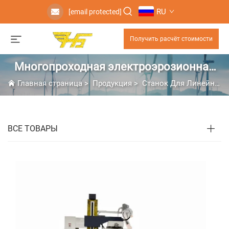
RU
[email protected]
Получить расчёт стоимости
Многопроходная электроэрозионная
проволочно-вырезная обработка
Главная страница
>
Продукция
>
Станок Для Линейно-Выдвижной Резки
ВСЕ ТОВАРЫ