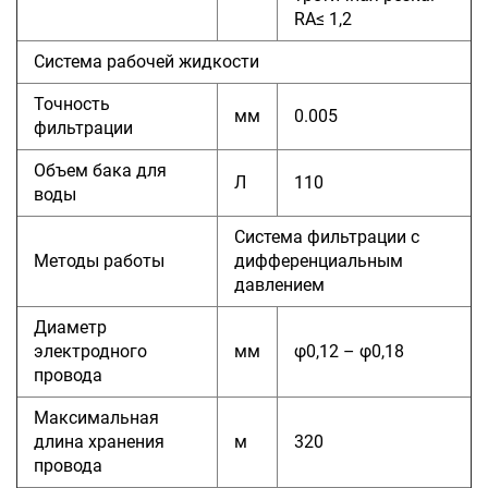
RA≤ 1,2
Система рабочей жидкости
Точность
мм
0.005
фильтрации
Объем бака для
Л
110
воды
Система фильтрации с
Методы работы
дифференциальным
давлением
Диаметр
электродного
мм
φ0,12 – φ0,18
провода
Максимальная
длина хранения
м
320
провода