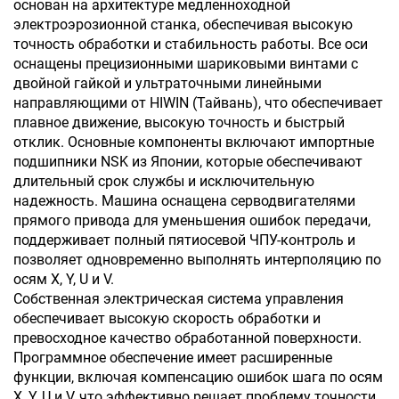
основан на архитектуре медленноходной
электроэрозионной станка, обеспечивая высокую
точность обработки и стабильность работы. Все оси
оснащены прецизионными шариковыми винтами с
двойной гайкой и ультраточными линейными
направляющими от HIWIN (Тайвань), что обеспечивает
плавное движение, высокую точность и быстрый
отклик. Основные компоненты включают импортные
подшипники NSK из Японии, которые обеспечивают
длительный срок службы и исключительную
надежность. Машина оснащена серводвигателями
прямого привода для уменьшения ошибок передачи,
поддерживает полный пятиосевой ЧПУ-контроль и
позволяет одновременно выполнять интерполяцию по
осям X, Y, U и V.
Собственная электрическая система управления
обеспечивает высокую скорость обработки и
превосходное качество обработанной поверхности.
Программное обеспечение имеет расширенные
функции, включая компенсацию ошибок шага по осям
X, Y, U и V, что эффективно решает проблему точности