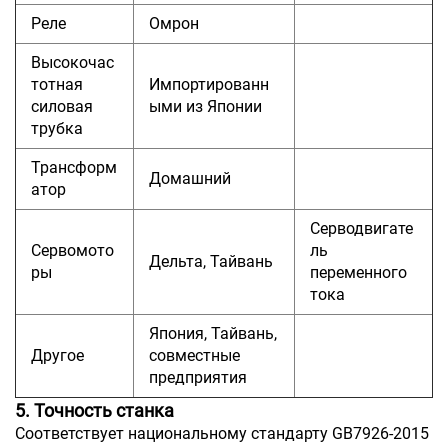
Реле
Омрон
Высокочас
тотная
Импортированн
силовая
ыми из Японии
трубка
Трансформ
Домашний
атор
Серводвигате
Сервомото
ль
Дельта, Тайвань
ры
переменного
тока
Япония, Тайвань,
Другое
совместные
предприятия
5. Точность станка
Соответствует национальному стандарту GB7926-2015