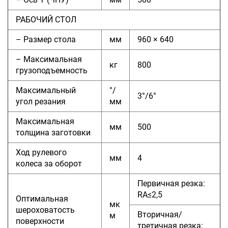
РАБОЧИЙ СТОЛ
– Размер стола
мм
960 × 640
– Максимальная
кг
800
грузоподъемность
Максимальный
°/
3°/6°
угол резания
мм
Максимальная
мм
500
толщина заготовки
Ход рулевого
мм
4
колеса за оборот
Первичная резка:
RA≤2,5
Оптимальная
мк
шероховатость
Вторичная/
м
поверхности
третичная резка: