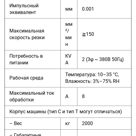
Импульсный
мм
0.001
эквивалент
мм
Максимальная
²/
≧150
скорость резки
ми
н
Потребность в
KV
2 (3φ ~ 380В 50Гц)
питании
A
Температура: 10–35 °C,
Рабочая среда
Влажность: 3%–75% RH
Максимальный ток
А
8
обработки
Корпус машины (тип C и тип T могут отличаться)
– Вес
кг
2000
– Габаритные