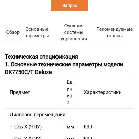
Запрос
Функция
Основные
Рекомендуемые
Обзор
системы
параметры
товары
управления
Техническая спецификация
1. Основные технические параметры модели
DK7750C/T Deluxe
Ед
ин
Предмет
Характеристики
иц
а
Диапазон перемещения
– Ось X (ЧПУ)
мм
630
– Ось Y (ЧПУ)
мм
500