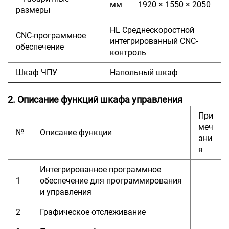
мм
1920 × 1550 × 2050
размеры
HL Среднескоростной
CNC-программное
интегрированный CNC-
обеспечение
контроль
Шкаф ЧПУ
Напольный шкаф
2. Описание функций шкафа управления
При
меч
№
Описание функции
ани
я
Интегрированное программное
1
обеспечение для программирования
и управления
2
Графическое отслеживание