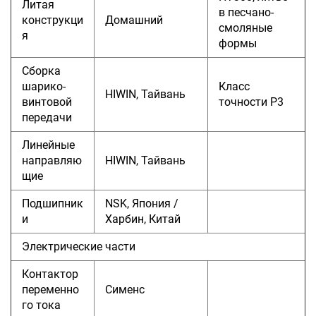
Литая
в песчано-
конструкци
Домашний
смоляные
я
формы
Сборка
шарико-
Класс
HIWIN, Тайвань
винтовой
точности P3
передачи
Линейные
направляю
HIWIN, Тайвань
щие
Подшипник
NSK, Япония /
и
Харбин, Китай
Электрические части
Контактор
переменно
Сименс
го тока