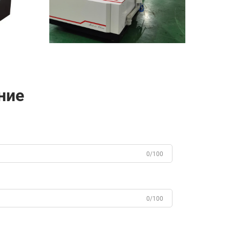
ние
0/100
0/100