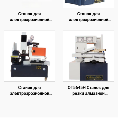
Станок для
Станок для
электроэрозионной
электроэрозионной
обработки проволочным
обработки проволочным
электродом
электродом
однопроходного реза
однопроходного реза
DK7720
DK7735
Станок для
QT5645H Станок для
электроэрозионной
резки алмазной
обработки проволочным
проволоки с кольцевой
электродом
подачей
однопроходного реза
DK7745