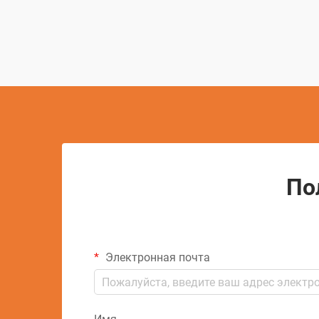
промышленности. Этот передовой
метод использует контролируемые
электрические разряды для удаления
материала с проводящих...
По
Электронная почта