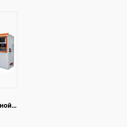
нной
м