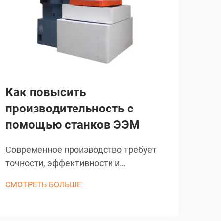
Как повысить
Ка
производительность с
ма
помощью станков ЭЭМ
в 
по
Современное производство требует
точности, эффективности и
Выб
надежности, чтобы оставаться
про
СМОТРЕТЬ БОЛЬШЕ
конкурентоспособным в быстро
про
СМО
меняющемся промышленном
тща
ландшафте. Станки ЭДМ произвели
фак