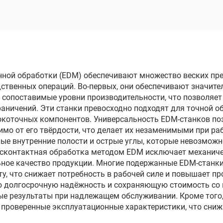
электродом
электродом
опроходного реза
однопроходного 
DK7780
DK77100
нной обработки (EDM) обеспечивают множество веских пр
ственных операций. Во-первых, они обеспечивают значите
 сопоставимые уровни производительности, что позволяе
аничений. Эти станки превосходно подходят для точной о
окоточных компонентов. Универсальность EDM-станков по
мо от его твёрдости, что делает их незаменимыми при р
ные внутренние полости и острые углы, которые невозмож
сконтактная обработка методом EDM исключает механиче
ное качество продукции. Многие подержанные EDM-станк
что снижает потребность в рабочей силе и повышает прои
долгосрочную надёжность и сохраняющую стоимость со вр
ые результаты при надлежащем обслуживании. Кроме того,
проверенные эксплуатационные характеристики, что сниж