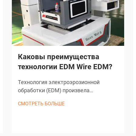
Каковы преимущества
технологии EDM Wire EDM?
Технология электроэрозионной
обработки (EDM) произвела
революцию в точном производстве в
СМОТРЕТЬ БОЛЬШЕ
различных отраслях, а проволочно-
вырезной EDM считается одним из
самых сложных методов обработки,
доступных сегодня. Этот передовой