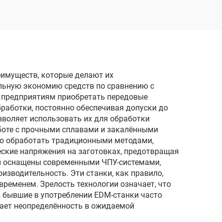
реза
еимуществ, которые делают их
льную экономию средств по сравнению с
т предприятиям приобретать передовые
бработки, постоянно обеспечивая допуски до
зволяет использовать их для обработки
аботе с прочными сплавами и закалёнными
но обработать традиционными методами,
ские напряжения на заготовках, предотвращая
и оснащены современными ЧПУ-системами,
зводительность. Эти станки, как правило,
еменем. Зрелость технологии означает, что
 бывшие в употреблении EDM-станки часто
ает неопределённость в ожидаемой