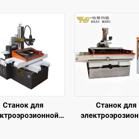
Станок для
Станок для
ктроэрозионной
электроэрозио
обработки
обработки
проволочным
проволочны