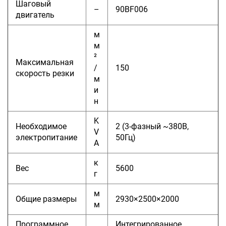
Шаговый
–
90BF006
двигатель
м
м
²
Максимальная
/
150
скорость резки
м
и
н
K
Необходимое
2 (3-фазный ~380В,
V
электропитание
50Гц)
A
к
Вес
5600
г
м
Общие размеры
2930×2500×2000
м
Программное
Интегрированное