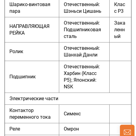
Шарико-винтовая
Отечественный:
Клас
пара
Шэньси Цишань
с P3
Отечественный:
Зака
НАПРАВЛЯЮЩАЯ
Подшипниковая
ленн
РЕЙКА
сталь
ый
Отечественный:
Ролик
Шанхай Данли
Отечественный:
Харбин (Класс
Подшипник
P5); Японский:
NSK
Электрические части
Контактор
Сименс
переменного тока
Реле
Омрон