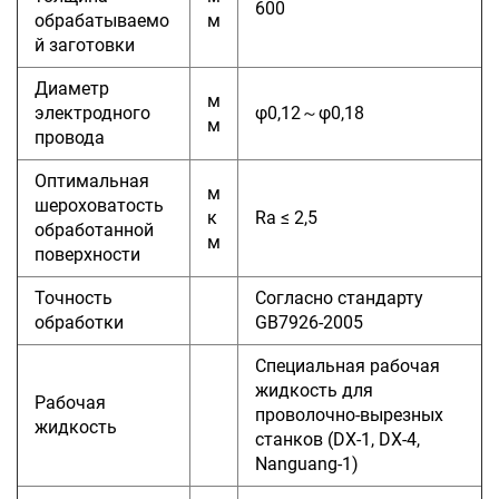
600
обрабатываемо
м
й заготовки
Диаметр
м
электродного
φ0,12～φ0,18
м
провода
Оптимальная
м
шероховатость
к
Ra ≤ 2,5
обработанной
м
поверхности
Точность
Согласно стандарту
обработки
GB7926-2005
Специальная рабочая
жидкость для
Рабочая
проволочно-вырезных
жидкость
станков (DX-1, DX-4,
Nanguang-1)