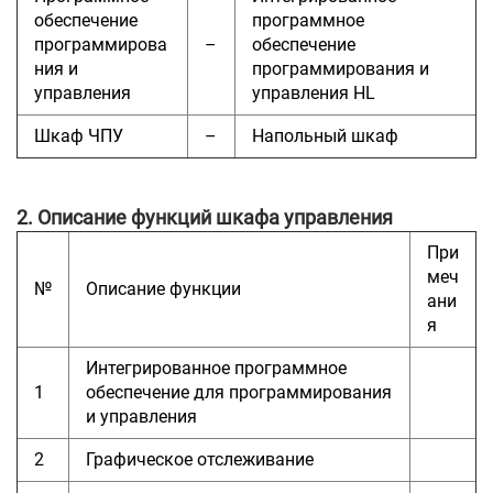
обеспечение
программное
программирова
–
обеспечение
ния и
программирования и
управления
управления HL
Шкаф ЧПУ
–
Напольный шкаф
2. Описание функций шкафа управления
При
меч
№
Описание функции
ани
я
Интегрированное программное
1
обеспечение для программирования
и управления
2
Графическое отслеживание