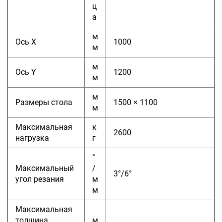
ц
а
м
Ось X
1000
м
м
Ось Y
1200
м
м
Размеры стола
1500 × 1100
м
Максимальная
к
2600
нагрузка
г
°
Максимальный
/
3°/6°
угол резания
м
м
Максимальная
толщина
м