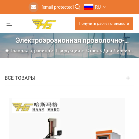
RU
[email protected]
Получить расчёт стоимости
Электроэрозионная проволочно-
вырезная обработка за один проход
Главная страница
>
Продукция
>
Станок Для Линейно-Выдвижной Резки
ВСЕ ТОВАРЫ