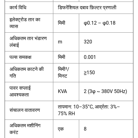
कार्य विधि
डिफरेंशियल दबाव फ़िल्टर प्रणाली
इलेक्ट्रोड तार का
मिमी
φ0.12 – φ0.18
व्यास
अधिकतम तार भंडारण
m
320
लंबाई
पल्स समकक्ष
मिमी
0.001
अधिकतम काटने की
मिमी²/
≧150
गति
मिनट
पावर सप्लाई
KVA
2 (3φ ~ 380V 50Hz)
आवश्यकता
तापमान: 10–35°C, आर्द्रता: 3%–
संचालन वातावरण
75% RH
अधिकतम मशीनिंग
एक
8
करंट