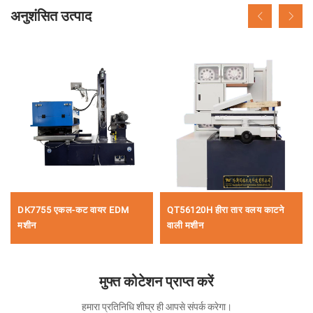
अनुशंसित उत्पाद
DK7755 एकल-कट वायर EDM
QT56120H हीरा तार वलय काटने
मशीन
वाली मशीन
मुफ्त कोटेशन प्राप्त करें
हमारा प्रतिनिधि शीघ्र ही आपसे संपर्क करेगा।