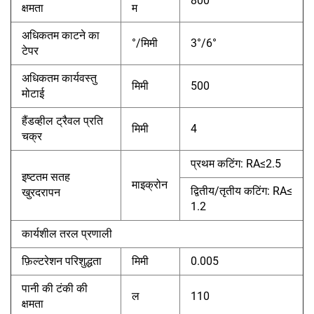
800
क्षमता
म
अधिकतम काटने का
°/मिमी
3°/6°
टेपर
अधिकतम कार्यवस्तु
मिमी
500
मोटाई
हैंडव्हील ट्रैवल प्रति
मिमी
4
चक्र
प्रथम कटिंग: RA≤2.5
इष्टतम सतह
माइक्रोन
द्वितीय/तृतीय कटिंग: RA≤
खुरदरापन
1.2
कार्यशील तरल प्रणाली
फ़िल्टरेशन परिशुद्धता
मिमी
0.005
पानी की टंकी की
ल
110
क्षमता