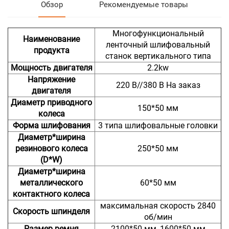
Обзор
Рекомендуемые товары
Многофункциональный
Наименование
ленточный шлифовальный
продукта
станок вертикального типа
Мощность двигателя
2.2kw
Напряжение
220 В//380 В На заказ
двигателя
Диаметр приводного
150*50 мм
колеса
Форма шлифования
3 типа шлифовальные головки
Диаметр*ширина
резинового колеса
250*50 мм
(D*W)
Диаметр*ширина
металлического
60*50 мм
контактного колеса
максимальная скорость 2840
Скорость шпинделя
об/мин
Размер ремня
2100*50 мм, 1600*50 мм