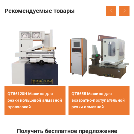
Рекомендуемые товары
QT56120H Машина для
QT5655 Машина для
резки кольцевой алмазной
возвратно-поступательной
проволокой
резки алмазной
проволокой
Получить бесплатное предложение