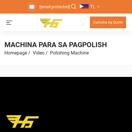
TL
[email protected]
Kumuha ng Quote
MACHINA PARA SA PAGPOLISH
Homepage
/
Video
/
Polishing Machine