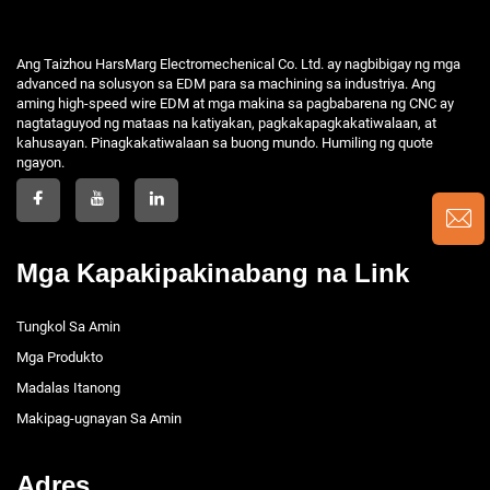
Ang Taizhou HarsMarg Electromechenical Co. Ltd. ay nagbibigay ng mga
advanced na solusyon sa EDM para sa machining sa industriya. Ang
aming high-speed wire EDM at mga makina sa pagbabarena ng CNC ay
nagtataguyod ng mataas na katiyakan, pagkakapagkakatiwalaan, at
kahusayan. Pinagkakatiwalaan sa buong mundo. Humiling ng quote
ngayon.
Mga Kapakipakinabang na Link
Tungkol Sa Amin
Mga Produkto
Madalas Itanong
Makipag-ugnayan Sa Amin
Adres