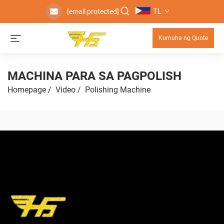
TL
[email protected]
Kumuha ng Quote
MACHINA PARA SA PAGPOLISH
Homepage
/
Video
/
Polishing Machine