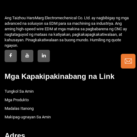
Ang Taizhou HarsMarg Electromechenical Co. Ltd. ay nagbibigay ng mga
advanced na solusyon sa EDM para sa machining sa industriya. Ang
aming high-speed wire EDM at mga makina sa pagbabarena ng CNC ay
nagtataguyod ng mataas na katiyakan, pagkakapagkakatiwalaan, at
kahusayan. Pinagkakatiwalaan sa buong mundo. Humiling ng quote
ngayon.
Mga Kapakipakinabang na Link
Tungkol Sa Amin
Mga Produkto
Madalas Itanong
Makipag-ugnayan Sa Amin
Adres