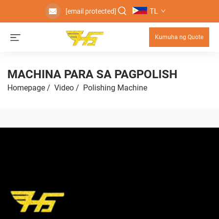
TL
[email protected]
Kumuha ng Quote
MACHINA PARA SA PAGPOLISH
Homepage
/
Video
/
Polishing Machine