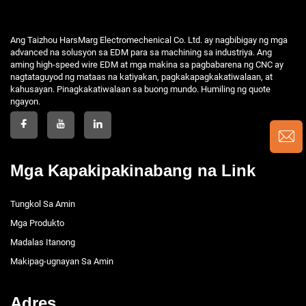
Ang Taizhou HarsMarg Electromechenical Co. Ltd. ay nagbibigay ng mga
advanced na solusyon sa EDM para sa machining sa industriya. Ang
aming high-speed wire EDM at mga makina sa pagbabarena ng CNC ay
nagtataguyod ng mataas na katiyakan, pagkakapagkakatiwalaan, at
kahusayan. Pinagkakatiwalaan sa buong mundo. Humiling ng quote
ngayon.
Mga Kapakipakinabang na Link
Tungkol Sa Amin
Mga Produkto
Madalas Itanong
Makipag-ugnayan Sa Amin
Adres