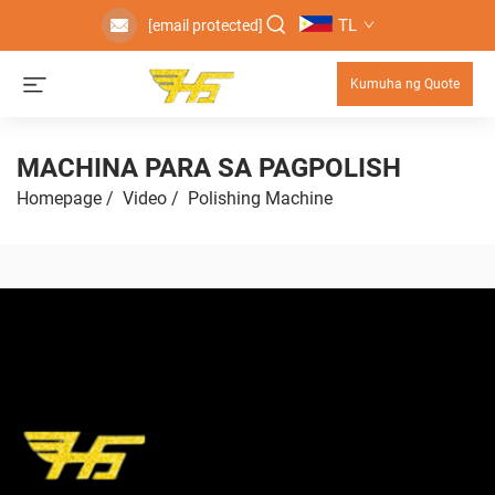
TL
[email protected]
Kumuha ng Quote
MACHINA PARA SA PAGPOLISH
Homepage
/
Video
/
Polishing Machine