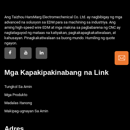
Ang Taizhou HarsMarg Electromechenical Co. Ltd. ay nagbibigay ng mga
advanced na solusyon sa EDM para sa machining sa industriya. Ang
aming high-speed wire EDM at mga makina sa pagbabarena ng CNC ay
nagtataguyod ng mataas na katiyakan, pagkakapagkakatiwalaan, at
kahusayan. Pinagkakatiwalaan sa buong mundo. Humiling ng quote
ngayon.
Mga Kapakipakinabang na Link
Tungkol Sa Amin
Mga Produkto
Madalas Itanong
Makipag-ugnayan Sa Amin
Adres