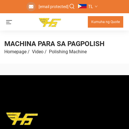
TL
[email protected]
Kumuha ng Quote
MACHINA PARA SA PAGPOLISH
Homepage
/
Video
/
Polishing Machine