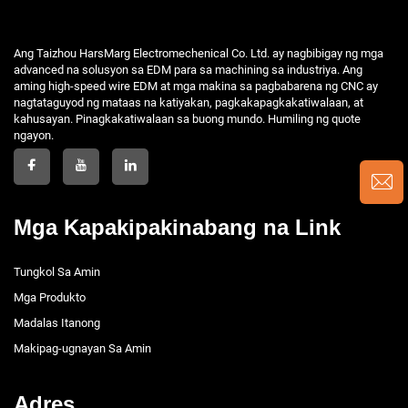
Ang Taizhou HarsMarg Electromechenical Co. Ltd. ay nagbibigay ng mga
advanced na solusyon sa EDM para sa machining sa industriya. Ang
aming high-speed wire EDM at mga makina sa pagbabarena ng CNC ay
nagtataguyod ng mataas na katiyakan, pagkakapagkakatiwalaan, at
kahusayan. Pinagkakatiwalaan sa buong mundo. Humiling ng quote
ngayon.
Mga Kapakipakinabang na Link
Tungkol Sa Amin
Mga Produkto
Madalas Itanong
Makipag-ugnayan Sa Amin
Adres