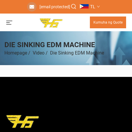
TL
[email protected]
Kumuha ng Quote
DIE SINKING EDM MACHINE
Homepage
/
Video
/
Die Sinking EDM Machine