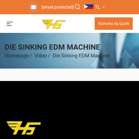
TL
[email protected]
Kumuha ng Quote
DIE SINKING EDM MACHINE
Homepage
/
Video
/
Die Sinking EDM Machine