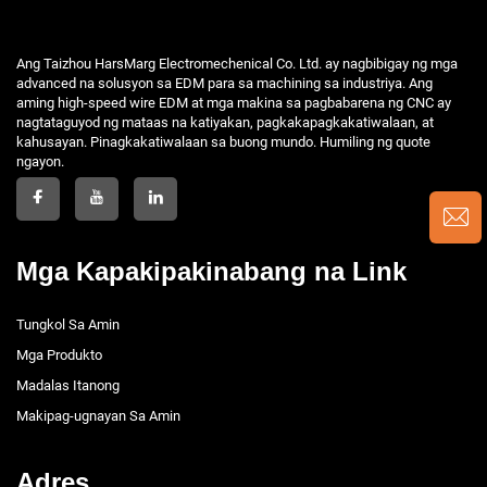
Ang Taizhou HarsMarg Electromechenical Co. Ltd. ay nagbibigay ng mga
advanced na solusyon sa EDM para sa machining sa industriya. Ang
aming high-speed wire EDM at mga makina sa pagbabarena ng CNC ay
nagtataguyod ng mataas na katiyakan, pagkakapagkakatiwalaan, at
kahusayan. Pinagkakatiwalaan sa buong mundo. Humiling ng quote
ngayon.
Mga Kapakipakinabang na Link
Tungkol Sa Amin
Mga Produkto
Madalas Itanong
Makipag-ugnayan Sa Amin
Adres