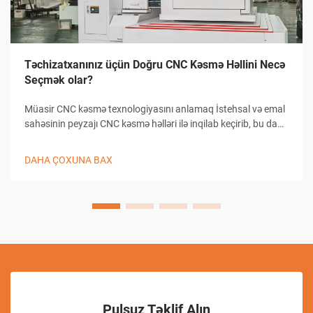
Təchizatxanınız üçün Doğru CNC Kəsmə Həllini Necə
Seçmək olar?
Müasir CNC kəsmə texnologiyasını anlamaq İstehsal və emal
sahəsinin peyzajı CNC kəsmə həlləri ilə inqilab keçirib, bu da
təchizatxanaların dəqiqlikli kəsmə tapşırıqlarına yanaşma
üsullarını dəyişib. Bu mürəkkəb sistemlər kompüterlə
DAHA ÇOXUNA BAX
birləşmiş...
Pulsuz Təklif Alın