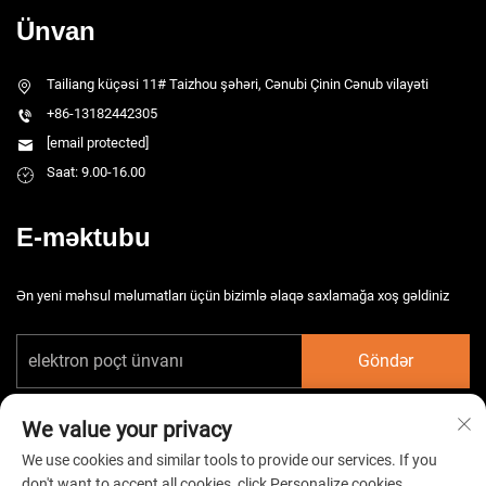
Ünvan
Tailiang küçəsi 11# Taizhou şəhəri, Cənubi Çinin Cənub vilayəti
+86-13182442305
[email protected]
Saat: 9.00-16.00
E-məktubu
Ən yeni məhsul məlumatları üçün bizimlə əlaqə saxlamağa xoş gəldiniz
Göndər
We value your privacy
We use cookies and similar tools to provide our services. If you
don't want to accept all cookies, click Personalize cookies.