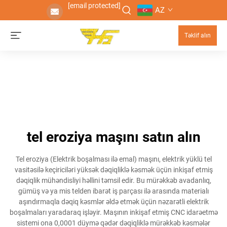
[email protected]
AZ
Təklif alın
tel eroziya maşını satın alın
Tel eroziya (Elektrik boşalması ilə emal) maşını, elektrik yüklü tel
vasitəsilə keçiriciləri yüksək dəqiqliklə kəsmək üçün inkişaf etmiş
dəqiqlik mühəndisliyi həllini təmsil edir. Bu mürəkkəb avadanlıq,
gümüş və ya mis telden ibarət iş parçası ilə arasında materialı
aşındırmaqla dəqiq kəsmlər əldə etmək üçün nəzarətli elektrik
boşalmaları yaradaraq işləyir. Maşının inkişaf etmiş CNC idarəetmə
sistemi ona 0,0001 düymə qədər dəqiqliklə mürəkkəb kəsmələr