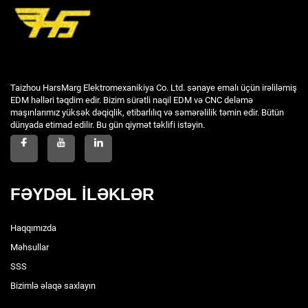
Taizhou HarsMarg Elektromexanikiya Co. Ltd. sənaye emalı üçün irəliləmiş
EDM həlləri təqdim edir. Bizim sürətli naqil EDM və CNC deləmə
maşınlarımız yüksək dəqiqlik, etibarlılıq və səmərəlilik təmin edir. Bütün
dünyada etimad edilir. Bu gün qiymət təklifi istəyin.
FƏYDƏL İLƏKLƏR
Haqqımızda
Məhsullar
SSS
Bizimlə əlaqə saxlayın