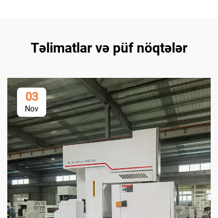
Təlimatlar və püf nöqtələr
03
Nov