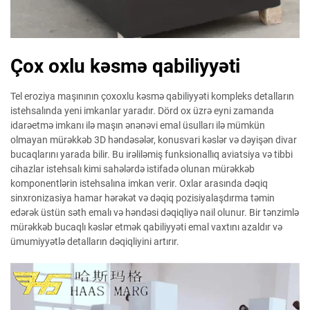
Çox oxlu kəsmə qabiliyyəti
Tel eroziya maşınının çoxoxlu kəsmə qabiliyyəti kompleks detalların
istehsalında yeni imkanlar yaradır. Dörd ox üzrə eyni zamanda
idarəetmə imkanı ilə maşın ənənəvi emal üsulları ilə mümkün
olmayan mürəkkəb 3D həndəsələr, konusvari kəslər və dəyişən divar
bucaqlarını yarada bilir. Bu irəliləmiş funksionallıq aviatsiya və tibbi
cihazlar istehsalı kimi sahələrdə istifadə olunan mürəkkəb
komponentlərin istehsalına imkan verir. Oxlar arasında dəqiq
sinxronizasiya hamar hərəkət və dəqiq pozisiyalaşdırma təmin
edərək üstün səth emalı və həndəsi dəqiqliyə nail olunur. Bir tənzimlə
mürəkkəb bucaqlı kəslər etmək qabiliyyəti emal vaxtını azaldır və
ümumiyyətlə detalların dəqiqliyini artırır.