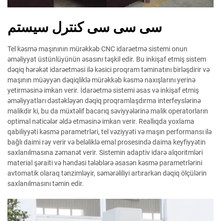
سی سی سی کنترل سیستم
Tel kəsmə maşınının mürəkkəb CNC idarəetmə sistemi onun
əməliyyat üstünlüyünün əsasını təşkil edir. Bu inkişaf etmiş sistem
dəqiq hərəkət idarəetməsi ilə kəsici proqram təminatını birləşdirir və
maşının müəyyən dəqiqliklə mürəkkəb kəsmə naxışlarını yerinə
yetirməsinə imkan verir. İdarəetmə sistemi əsas və inkişaf etmiş
əməliyyatları dəstəkləyən dəqiq proqramlaşdırma interfeyslərinə
malikdir ki, bu da müxtəlif bacarıq səviyyələrinə malik operatorların
optimal nəticələr əldə etməsinə imkan verir. Reallıqda yoxlama
qabiliyyəti kəsmə parametrləri, tel vəziyyəti və maşın performansı ilə
bağlı daimi rəy verir və beləliklə emal prosesində daima keyfiyyətin
saxlanılmasına zəmanət verir. Sistemin adaptiv idarə alqoritmləri
material şəraiti və həndəsi tələblərə əsasən kəsmə parametrlərini
avtomatik olaraq tənzimləyir, səmərəliliyi artırarkən dəqiq ölçülərin
saxlanılmasını təmin edir.