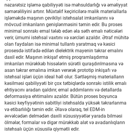
nəzarətsiz işləmə qabiliyyəti isə məhsuldarlığı və əməliyyat
səmərəliliyini artırır. Müxtəlif keçiricilərə malik materiallarla
işləməkdə maşının çevikliyi istehsalat imkanlarını və
mövcud imkanların genişlənməsini təmin edir. Bu proses
minimal sonrakı emal tələb edən əla səth emalı nəticələri
verir, ümumi istehsal vaxtını və xərcləri azaldır. Ətraf mühitə
olan faydaları isə minimal tullantı yaratmaq və kəsici
prosesdə istifadə edilən dielektrik mayenin təkrar emalını
daxil edir. Maşının inkişaf etmiş proqramlaşdırma
imkanları mürəkkəb hissələrin sürətli quraşdırılmasına və
asan təkrar emalına imkan verərək prototip inkişafı və
istehsal işləri üçün ideal həll olur. Sərtləşmiş materialların
kəsilməsi qabiliyyəti bir çox tətbiqlərdə sonrakı istilik emalı
ehtiyacını aradan qaldırır, emal addımlarını və detallarda
deformasiya ehtimalını azaldır. Bütün proses boyunca
kəsici keyfiyyətinin sabitliyi istehsalda yüksək təkrarlanma
və etibarlılığı təmin edir. Əlavə olaraq, tel EDM-in
əvvəlcədən delmədən daxili xüsusiyyətlər yarada bilməsi
ölmələr, formalar və digər mürəkkəb alət və avadanlıqların
istehsalı üçün xüsusilə qiymətli edir.