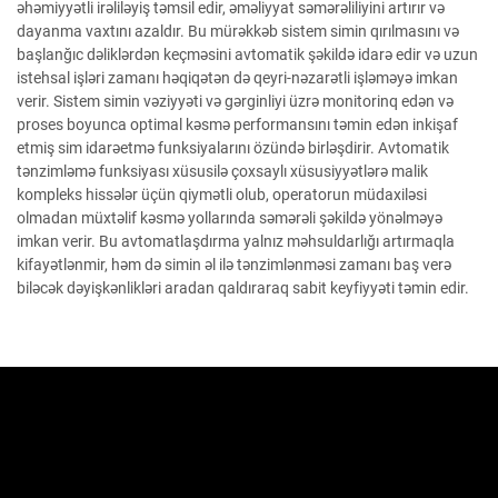
əhəmiyyətli irəliləyiş təmsil edir, əməliyyat səmərəliliyini artırır və
dayanma vaxtını azaldır. Bu mürəkkəb sistem simin qırılmasını və
başlanğıc dəliklərdən keçməsini avtomatik şəkildə idarə edir və uzun
istehsal işləri zamanı həqiqətən də qeyri-nəzarətli işləməyə imkan
verir. Sistem simin vəziyyəti və gərginliyi üzrə monitorinq edən və
proses boyunca optimal kəsmə performansını təmin edən inkişaf
etmiş sim idarəetmə funksiyalarını özündə birləşdirir. Avtomatik
tənzimləmə funksiyası xüsusilə çoxsaylı xüsusiyyətlərə malik
kompleks hissələr üçün qiymətli olub, operatorun müdaxiləsi
olmadan müxtəlif kəsmə yollarında səmərəli şəkildə yönəlməyə
imkan verir. Bu avtomatlaşdırma yalnız məhsuldarlığı artırmaqla
kifayətlənmir, həm də simin əl ilə tənzimlənməsi zamanı baş verə
biləcək dəyişkənlikləri aradan qaldıraraq sabit keyfiyyəti təmin edir.