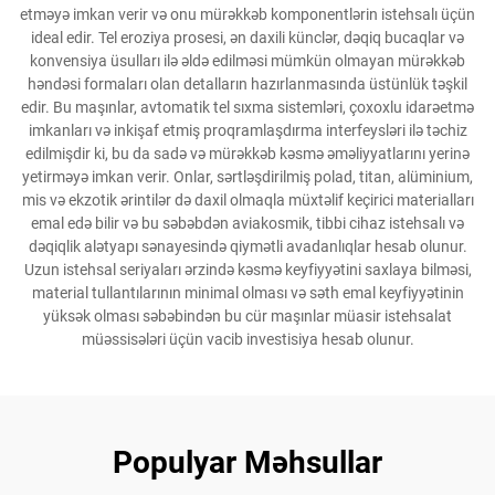
etməyə imkan verir və onu mürəkkəb komponentlərin istehsalı üçün
ideal edir. Tel eroziya prosesi, ən daxili künclər, dəqiq bucaqlar və
konvensiya üsulları ilə əldə edilməsi mümkün olmayan mürəkkəb
həndəsi formaları olan detalların hazırlanmasında üstünlük təşkil
edir. Bu maşınlar, avtomatik tel sıxma sistemləri, çoxoxlu idarəetmə
imkanları və inkişaf etmiş proqramlaşdırma interfeysləri ilə təchiz
edilmişdir ki, bu da sadə və mürəkkəb kəsmə əməliyyatlarını yerinə
yetirməyə imkan verir. Onlar, sərtləşdirilmiş polad, titan, alüminium,
mis və ekzotik ərintilər də daxil olmaqla müxtəlif keçirici materialları
emal edə bilir və bu səbəbdən aviakosmik, tibbi cihaz istehsalı və
dəqiqlik alətyapı sənayesində qiymətli avadanlıqlar hesab olunur.
Uzun istehsal seriyaları ərzində kəsmə keyfiyyətini saxlaya bilməsi,
material tullantılarının minimal olması və səth emal keyfiyyətinin
yüksək olması səbəbindən bu cür maşınlar müasir istehsalat
müəssisələri üçün vacib investisiya hesab olunur.
Populyar Məhsullar