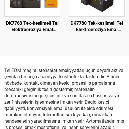
DK7763 Tək-kəsilməli Tel
DK7780 Tək-kəsilməli Tel
Elektroeroziya Emal
Elektroeroziya Emal
Maşını
Maşını
Tel EDM maşını istehsalat əməliyyatları üçün dəyərli aktivə
çevrilən bir neçə əhəmiyyətli üstünlüklər təklif edir. Birinci
növbədə, kontakt olmayan kəsici prosesi iş parçalarına
mexaniki gərginlik təsiri göstərmir, materialın
deformasiyasını qarşısını alır və son dərəcə həssas və ya
zərif hissələrin işlənməsinə imkan verir. Dəqiq kəsici
qabiliyyəti, konvensiyalı emal üsulları ilə əldə edilməsi
mümkün olmayan tolerantları saxlayarkən, mürəkkəb
həndəsələrin yaradılmasına imkan verir. Avtomatlaşdırılmış
iş prosesi əmək məsrəflərini və insan səhvlərini azaldır,