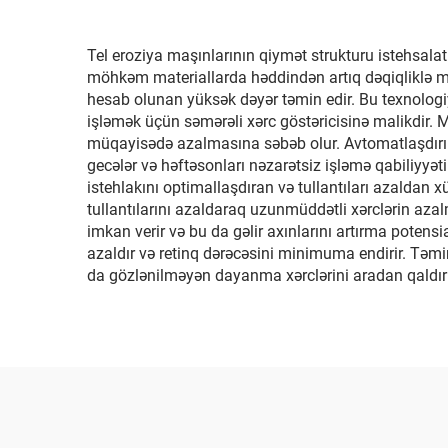
Tel eroziya maşınlarının qiymət strukturu istehsalat 
möhkəm materiallarda həddindən artıq dəqiqliklə mü
hesab olunan yüksək dəyər təmin edir. Bu texnologiy
işləmək üçün səmərəli xərc göstəricisinə malikdir. Mü
müqayisədə azalmasına səbəb olur. Avtomatlaşdırılm
gecələr və həftəsonları nəzarətsiz işləmə qabiliyyət
istehlakını optimallaşdıran və tullantıları azaldan xü
tullantılarını azaldaraq uzunmüddətli xərclərin azal
imkan verir və bu da gəlir axınlarını artırma potensi
azaldır və retinq dərəcəsini minimuma endirir. Təmir 
da gözlənilməyən dayanma xərclərini aradan qaldırır.