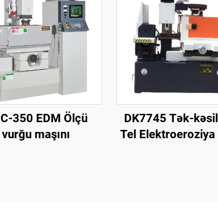
C-350 EDM Ölçü
DK7745 Tək-kəsil
vurğu maşını
Tel Elektroeroziya
Maşını