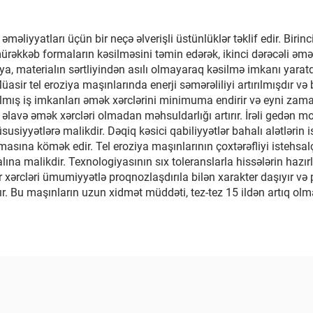
əməliyyatları üçün bir neçə əlverişli üstünlüklər təklif edir. Biri
rəkkəb formaların kəsilməsini təmin edərək, ikinci dərəcəli əməl
a, materialın sərtliyindən asılı olmayaraq kəsilmə imkanı yaratdı
asir tel eroziya maşınlarında enerji səmərəliliyi artırılmışdır v
ış iş imkanları əmək xərclərini minimuma endirir və eyni zamanda
i əlavə əmək xərcləri olmadan məhsuldarlığı artırır. İrəli gedən m
susiyyətlərə malikdir. Dəqiq kəsici qabiliyyətlər bahalı alətlərin 
masına kömək edir. Tel eroziya maşınlarının çoxtərəfliyi istehsal
alına malikdir. Texnologiyasının sıx toleranslarla hissələrin hazı
xərcləri ümumiyyətlə proqnozlaşdırıla bilən xarakter daşıyır və pl
 Bu maşınların uzun xidmət müddəti, tez-tez 15 ildən artıq olmaql