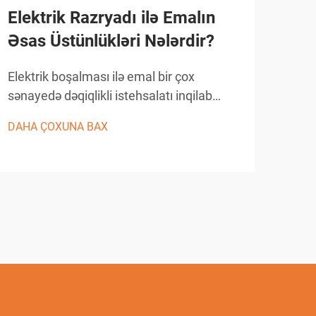
Elektrik Razryadı ilə Emalın
EDM
Əsas Üstünlükləri Nələrdir?
İst
Dəs
Elektrik boşalması ilə emal bir çox
sənayedə dəqiqlikli istehsalatı inqilab
EDM 
halına gətirmişdir və mürəkkəb həndəsi
mümk
DAHA ÇOXUNA BAX
formalarda, eləcə də incə detalların
mürə
DAH
yaradılmasında bənzərsiz imkanlar
veri
təqdim edir. Bu irəli səviyyəli istehsal
inqi
prosesi nəzarət altında...
elek