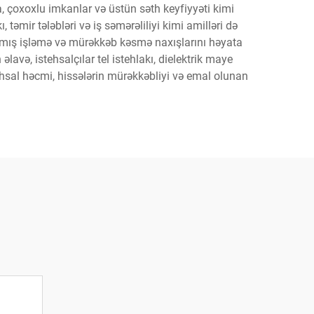
, çoxoxlu imkanlar və üstün səth keyfiyyəti kimi
əmir tələbləri və iş səmərəliliyi kimi amilləri də
ılmış işləmə və mürəkkəb kəsmə naxışlarını həyata
lavə, istehsalçılar tel istehlakı, dielektrik maye
ehsal həcmi, hissələrin mürəkkəbliyi və emal olunan