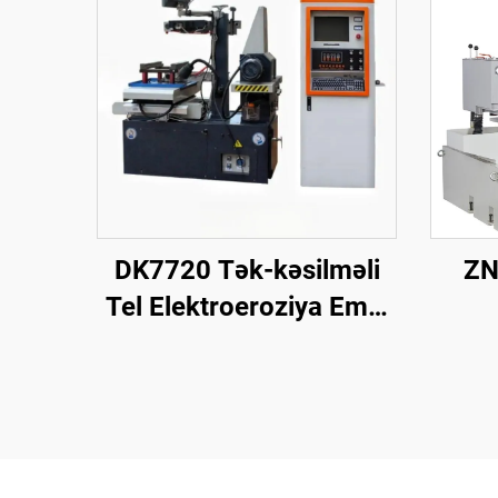
DK7720 Tək-kəsilməli
ZN
Tel Elektroeroziya Emal
Maşını