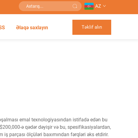
AZ
Təklif alın
SS
Əlaqə saxlayın
 boşalması emal texnologiyasından istifadə edən bu
$200,000-ə qədər dəyişir və bu, spesifikasiyalardan,
iş parçası ölçüləri baxımından fərqləri əks etdirir.