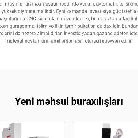
li maşınlar qiymətin aşağı həddində yer alır, avtomatik tel sıxma
 yüksək qiymətə malikdir. Eyni zamanda investisiya güc istehlakı, t
a maşınlarında CNC sistemləri mövcuddur ki, bu da avtomatlaşdır
n quraşdırma, təlim və ilkin təmir paketləri də daxildir. Bundan ə
lərini də nəzərə almalıdırlar. Investisiyadan qazanc adətən ist
material növləri kimi amillərdən asılı olaraq müəyyən edilir.
Yeni məhsul buraxılışları