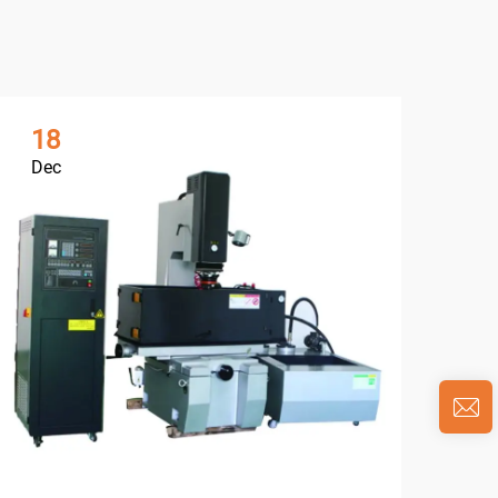
18
1
Dec
De