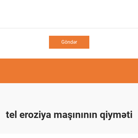
Göndər
tel eroziya maşınının qiyməti