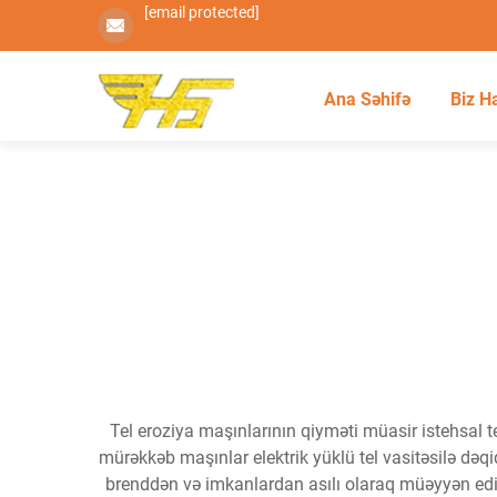
[email protected]
Ana Səhifə
Biz H
Tel eroziya maşınlarının qiyməti müasir istehsal 
mürəkkəb maşınlar elektrik yüklü tel vasitəsilə dəq
brenddən və imkanlardan asılı olaraq müəyyən edilir