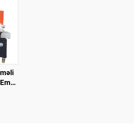
məli
 Emal