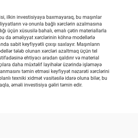
ncisi, ilkin investisiyaya baxmayaraq, bu maşınlar
iyyatların və onunla bağlı xərclərin azalmasına
ğı üçün xüsusilə bahalı, emalı çətin materiallarla
ə bu da əməliyyat xərclərinin köhnə modellərlə
 sabit keyfiyyətli çıxışı saxlayır. Maşınların
odellər tələb olunan xərcləri azaltmaq üçün tel
istifadəsinə ehtiyacı aradan qaldırır və material
çılara daha müxtəlif layihələr üzərində işləməyə
rlanmasını təmin etməsi keyfiyyət nəzarəti xərclərini
anlı texniki xidmət vasitəsilə idarə oluna bilər, bu
a, əməli investisiya gəliri təmin edir.