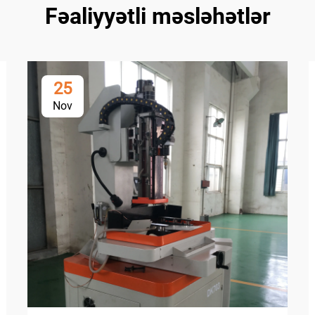
Fəaliyyətli məsləhətlər
25
Nov