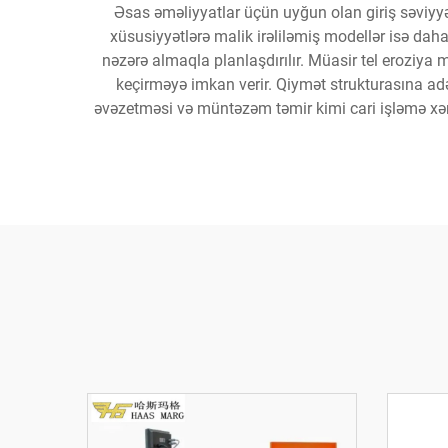
Əsas əməliyyatlar üçün uyğun olan giriş səviyyə
xüsusiyyətlərə malik irəliləmiş modellər isə daha
nəzərə almaqla planlaşdırılır. Müasir tel eroziy
keçirməyə imkan verir. Qiymət strukturasına adətə
əvəzetməsi və müntəzəm təmir kimi cari işləmə xərc