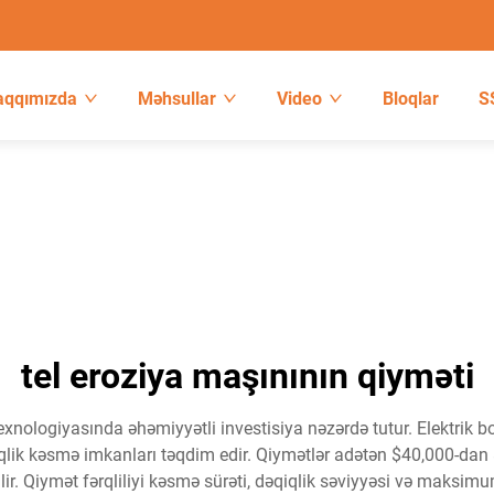
aqqımızda
Məhsullar
Video
Bloqlar
S
tel eroziya maşınının qiyməti
texnologiyasında əhəmiyyətli investisiya nəzərdə tutur. Elektrik
iqlik kəsmə imkanları təqdim edir. Qiymətlər adətən $40,000-dan 
. Qiymət fərqliliyi kəsmə sürəti, dəqiqlik səviyyəsi və maksimum 