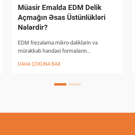
Müasir Emalda EDM Delik
Açmağın Əsas Üstünlükləri
Nələrdir?
EDM frezələmə mikro-dəliklərin və
mürəkkəb həndəsi formaların
yaradılmasında yüksək dəqiqlik və
DAHA ÇOXUNA BAX
çoxfunksiyalılıq təmin edərək dəqiq
istehsalat sahəsində inqilab yaratmışdır.
Bu irəli səviyyəli emal üsulu materialın
çıxarılması üçün elektrik
boşaldılmasından istifadə edir və beləcə
istehsal...