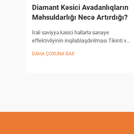
Diamant Kəsici Avadanlıqların
Məhsuldarlığı Necə Artırdığı?
İrəli səviyyə kəsici həllərlə sənaye
effektivliyinin inqilablaşdırılması Tikinti və
istehsal sənayesi texnoloji tərəqqi
DAHA ÇOXUNA BAX
sayəsində əhəmiyyətli dəyişikliklər
yaşamışdır və diamant kəsici avadanlıqlar
bu inkişafın ön saflarında durur...