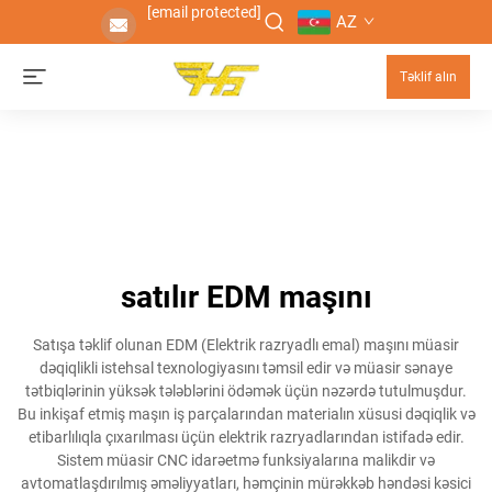
[email protected]
AZ
Təklif alın
satılır EDM maşını
Satışa təklif olunan EDM (Elektrik razryadlı emal) maşını müasir
dəqiqlikli istehsal texnologiyasını təmsil edir və müasir sənaye
tətbiqlərinin yüksək tələblərini ödəmək üçün nəzərdə tutulmuşdur.
Bu inkişaf etmiş maşın iş parçalarından materialın xüsusi dəqiqlik və
etibarlılıqla çıxarılması üçün elektrik razryadlarından istifadə edir.
Sistem müasir CNC idarəetmə funksiyalarına malikdir və
avtomatlaşdırılmış əməliyyatları, həmçinin mürəkkəb həndəsi kəsici