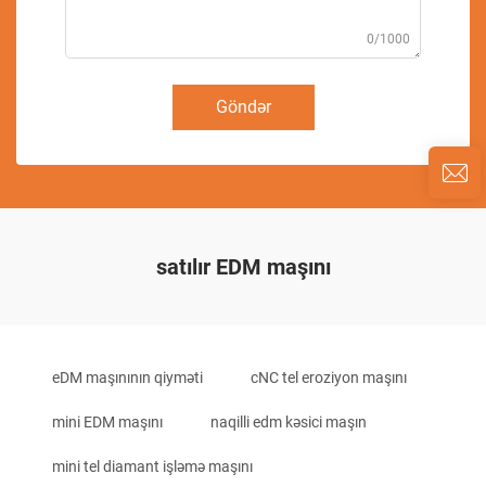
0/1000
Göndər
satılır EDM maşını
eDM maşınının qiyməti
cNC tel eroziyon maşını
mini EDM maşını
naqilli edm kəsici maşın
mini tel diamant işləmə maşını