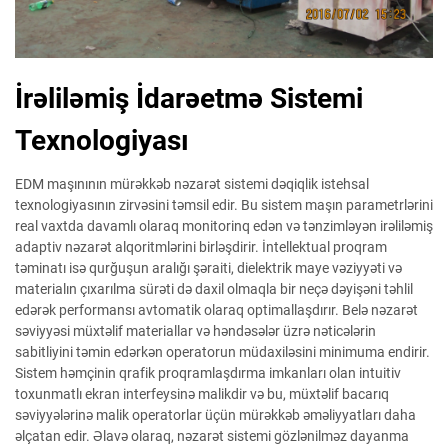
İrəliləmiş İdarəetmə Sistemi
Texnologiyası
EDM maşınının mürəkkəb nəzarət sistemi dəqiqlik istehsal
texnologiyasının zirvəsini təmsil edir. Bu sistem maşın parametrlərini
real vaxtda davamlı olaraq monitorinq edən və tənzimləyən irəliləmiş
adaptiv nəzarət alqoritmlərini birləşdirir. İntellektual proqram
təminatı isə qurğuşun aralığı şəraiti, dielektrik maye vəziyyəti və
materialın çıxarılma sürəti də daxil olmaqla bir neçə dəyişəni təhlil
edərək performansı avtomatik olaraq optimallaşdırır. Belə nəzarət
səviyyəsi müxtəlif materiallar və həndəsələr üzrə nəticələrin
sabitliyini təmin edərkən operatorun müdaxiləsini minimuma endirir.
Sistem həmçinin qrafik proqramlaşdırma imkanları olan intuitiv
toxunmatlı ekran interfeysinə malikdir və bu, müxtəlif bacarıq
səviyyələrinə malik operatorlar üçün mürəkkəb əməliyyatları daha
əlçatan edir. Əlavə olaraq, nəzarət sistemi gözlənilməz dayanma