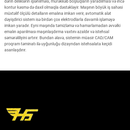
dərin deliklərin işlənilməsi, mürəkkəb boşluqların yaradılması və incə
kontur kəsmə də daxil olmaqla dəstəkləyir. Maşının böyük iş sahəsi
müxtəlif ölçülü detalların emalına imkan verir, avtomatik alət
dəyişdirici sistem isə birdən çox elektrodlarla davamlı işləməyə
imkan yaradır. Eyni maşında təmizləmə və hamarlamadan əvvəlki
emalın aparılması maşınlaşdırma vaxtını azaldır və istehsal
səmərəliliyini artırır. Bundan əlavə, sistemin müasir CAD/CAM
proqram təminatı ilə uyğunluğu dizayndan istehsalata keçidi
asanlaşdırır.