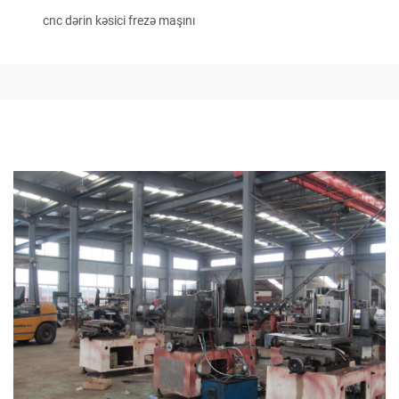
cnc dərin kəsici frezə maşını