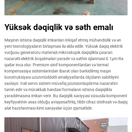
Yüksək dəqiqlik və səth emalı
Maşının istisna dəqiqlik imkanları inkişaf etmiş mühəndislik və ən
yeni texnologiyaların birləşməsi ilə əldə edilir. Yüksək dəqiq elektrik
vurğusu generatoru materialı mikroskopik dəqiqliklə çıxaran
nəzarətli elektrik boşalmaları yaradır və səthin işlənməsi 0.1μm Ra
qədər incə olur. Premium sinif komponentlərdən və termal
kompensasiya sistemlərindən ibarət olan bərkidilmiş maşın
konstruksiyası uzunmüddətli əməliyyatlarda ölçülərin sabitliyini
saxlayır. İrəli servo sistem müvafiq pozisionlaşdırma nəzarətini
təmin edir və mürəkkəb həndəsi formaların istisna dəqiqliklə
yaradılmasına imkan verir. Bu dəqiqlik səviyyəsi xüsusilə komponent
keyfiyyətinin əsas olduğu aviapesafirliq, tibbi cihaz istehsalı və dəqiq
alət hazırlanması kimi sənayelər üçün qiymətlidir.