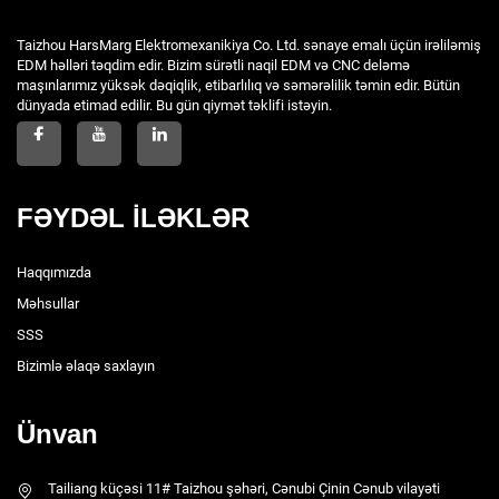
Taizhou HarsMarg Elektromexanikiya Co. Ltd. sənaye emalı üçün irəliləmiş
EDM həlləri təqdim edir. Bizim sürətli naqil EDM və CNC deləmə
maşınlarımız yüksək dəqiqlik, etibarlılıq və səmərəlilik təmin edir. Bütün
dünyada etimad edilir. Bu gün qiymət təklifi istəyin.
FƏYDƏL İLƏKLƏR
Haqqımızda
Məhsullar
SSS
Bizimlə əlaqə saxlayın
Ünvan
Tailiang küçəsi 11# Taizhou şəhəri, Cənubi Çinin Cənub vilayəti