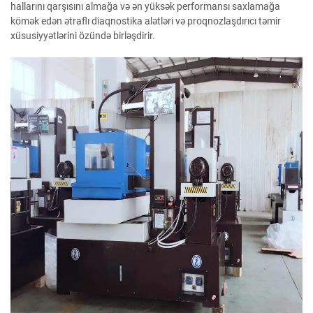
hallarını qarşısını almağa və ən yüksək performansı saxlamağa
kömək edən ətraflı diaqnostika alətləri və proqnozlaşdırıcı təmir
xüsusiyyətlərini özündə birləşdirir.