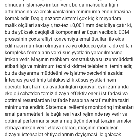
olmadan işləməyə imkan verir, bu da məhsuldarlığın
artırılmasına və əmək xərclərinin minimuma endirilməsinə
kömək edir. Dəqiq nəzarət sistemi çox kiçik meyarlara
malik ölçüləri saxlayır, tez-tez ±0,001 mm dəqiqliyə çatır ki,
bu da yüksək dəqiqlikli komponentlər üçün vacibdir. EDM
prosesinin çoxtərəfliyi konvensiya emal üsulları ilə əldə
edilməsi mümkün olmayan və ya olduqca çətin əldə edilən
kompleks formaların və xüsusiyyətlərin yaradılmasına
imkan verir. Maşının möhkəm konstruksiyası uzunmüddətli
etibarlılığı və minimum texniki xidmət tələblərini təmin edir,
bu da dayanma müddətini və işlətmə xərclərini azaldır.
İnteqrasiya edilmiş təhlükəsizlik xüsusiyyətləri həm
operatorları, həm də avadanlıqları qoruyur, eyni zamanda
ekoloji cəhətdən təmiz dizayn effektiv enerji istifadəsi və
optimal resurslardan istifadə hesabına ətraf mühitə təsiri
minimuma endirir. Sistemdə irəliləmiş monitorinq imkanları
emal parametrləri ilə bağlı real vaxt rejimində rəy verir və
optimal performansı saxlamaq üçün dərhal tənzimləmələr
etməyə imkan verir. Əlavə olaraq, maşının modulyar
dizaynı istehsalat ehtiyaclarının dəyişməsi ilə gələcək