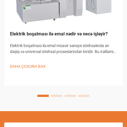
Elektrik boşalması ilə emal nədir və necə işləyir?
Elektrik boşalması ilə emal müasir sənaye istehsalında ən
dəqiq və universal istehsal proseslərindən biridir. Bu irəliləmiş
emal üsulu materialın keçirici iş detallarından çıxarılması üçün
nəzarət olunan elektrik boşalmalarından istifadə edir...
DAHA ÇOXUNA BAX