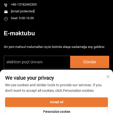
+86-13182442305
[email protected]
Saat: 9.00-16.00
E-məktubu
Ən yeni məhsul məlumatları üçün bizimlə əlaqə saxlamağa xoş gəldiniz
Göndər
We value your privacy
We use cookies and similar tools to provide our services. If you
don't want to accept all cookies, click Personalize cookies.
Copyright © 2026 Çin Taizhou HarsMarg Elektromexaniki Şirkəti Ltd. Bütün
hüquqlar qorunur. -
Gizlilik Siyasəti
Accept all
Personalize cookies