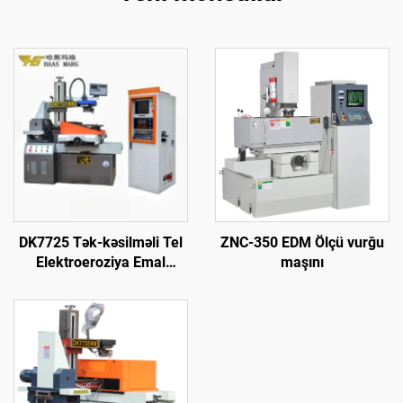
DK7725 Tək-kəsilməli Tel
ZNC-350 EDM Ölçü vurğu
Elektroeroziya Emal
maşını
Maşını