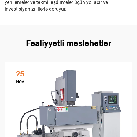
yeniləmələr və təkmilləşdirmələr üçün yol açır və
investisiyanızı illərlə qoruyur.
Fəaliyyətli məsləhətlər
25
Nov