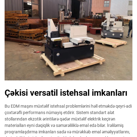
Çəkisi versatil istehsal imkanları
Bu EDM maşını müxtəlif istehsal problemlərini həll etməkdə qeyri-adi
çoxtərəfli performans nümayiş etdirir. Sistem standart alət
stollarından ekzotik ərintilərə qədər müxtəlif elektrik keçirən
materialları eyni dəqiqlik və səmərəliliklə emal edə bilər. İrəliləmiş
proqramlaşdırma imkanları sadə və mürəkkəb emal əməliyyatlarını,