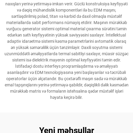
naxışları yerinə yetirməyə imkan verir. Güclü konstruksiya keyfiyyəti
və dəqiq mühəndislik komponentləri ilə bu EDM maşını,
sərtləşdirilmiş polad, titan və karbid də daxil olmaqla müxtəlif
materiallarda sabit performans nümayiş etdirir. Maşının mürəkkəb
vurğucu generator sistemi optimal material çıxarma sürətini təmin
edərkən səth keyfiyyətinin yüksək səviyyəsini saxlayır. İntellektual
adaptiv idarəetmə sistemi kəsmə parametrlərini avtomatik olaraq
ən yüksək səmərəlilik üçün tənzimləyir. Daxili soyutma sistemi
uzunmüddətli əməliyyatlarda termal sabitliyi saxlayır, müasir süzgəc
sistemi isə dielektrik mayenin optimal keyfiyyətini təmin edir.
İstifadəçi dostu interfeys proqramlaşdırma və əməliyyatı
asanlaşdırır və EDM texnologiyasına yeni başlayanlar və təcrübəli
operatorlar üçün əlçatandır. Bu çoxtərəfli maşın sadə və mürəkkəb
emal tapşırıqlarını yerinə yetirməyə qabildir, dəqiqlikli dəlik kəsmədən
mürəkkəb matris və formaların istehsalına qədər müxtəlif işləri
həyata keçirə bilir.
Yeni məhsullar