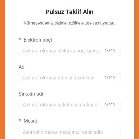
Pulsuz Təklif Alın
Nümayəndəmiz sizinlə tezliklə əlaqə saxlayacaq.
Elektron poçt
0/100
Ad
0/100
Şirkətin adı
0/200
Mesaj