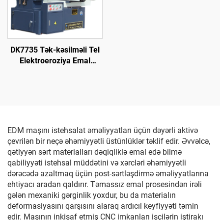
DK7735 Tək-kəsilməli Tel
Elektroeroziya Emal
Maşını
EDM maşını istehsalat əməliyyatları üçün dəyərli aktivə
çevrilən bir neçə əhəmiyyətli üstünlüklər təklif edir. Əvvəlcə,
qətiyyən sərt materialları dəqiqliklə emal edə bilmə
qabiliyyəti istehsal müddətini və xərcləri əhəmiyyətli
dərəcədə azaltmaq üçün post-sərtləşdirmə əməliyyatlarına
ehtiyacı aradan qaldırır. Təmassız emal prosesindən irəli
gələn mexaniki gərginlik yoxdur, bu da materialın
deformasiyasını qarşısını alaraq ardıcıl keyfiyyəti təmin
edir. Maşının inkişaf etmiş CNC imkanları işçilərin iştirakı