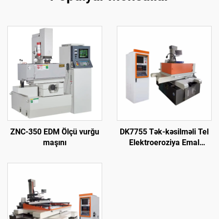
ZNC-350 EDM Ölçü vurğu
DK7755 Tək-kəsilməli Tel
maşını
Elektroeroziya Emal
Maşını