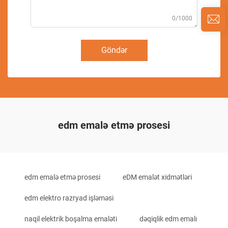
0/1000
Göndər
edm emalə etmə prosesi
edm emalə etmə prosesi
eDM emalət xidmətləri
edm elektro razryad işləməsi
naqil elektrik boşalma emaləti
dəqiqlik edm emalı