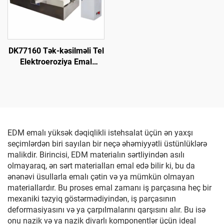
DK77160 Tək-kəsilməli Tel
Elektroeroziya Emal
Maşını
EDM emalı yüksək dəqiqlikli istehsalat üçün ən yaxşı
seçimlərdən biri sayılan bir neçə əhəmiyyətli üstünlüklərə
malikdir. Birincisi, EDM materialın sərtliyindən asılı
olmayaraq, ən sərt materialları emal edə bilir ki, bu da
ənənəvi üsullarla emalı çətin və ya mümkün olmayan
materiallardır. Bu proses emal zamanı iş parçasına heç bir
mexaniki təzyiq göstərmədiyindən, iş parçasının
deformasiyasını və ya çarpılmalarını qarşısını alır. Bu isə
onu nazik və ya nazik divarlı komponentlər üçün ideal