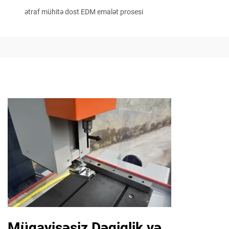
ətraf mühitə dost EDM emalət prosesi
Müqayisəsiz Dəqiqlik və