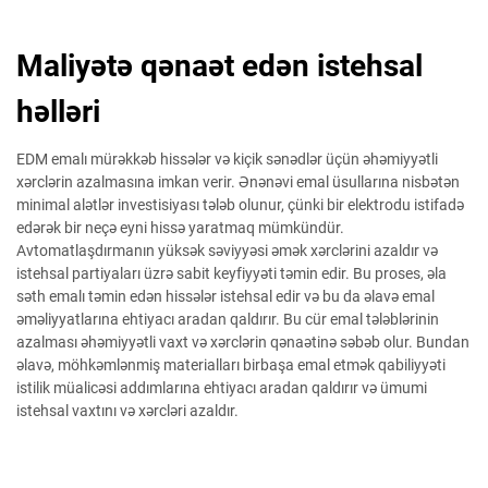
Maliyətə qənaət edən istehsal
həlləri
EDM emalı mürəkkəb hissələr və kiçik sənədlər üçün əhəmiyyətli
xərclərin azalmasına imkan verir. Ənənəvi emal üsullarına nisbətən
minimal alətlər investisiyası tələb olunur, çünki bir elektrodu istifadə
edərək bir neçə eyni hissə yaratmaq mümkündür.
Avtomatlaşdırmanın yüksək səviyyəsi əmək xərclərini azaldır və
istehsal partiyaları üzrə sabit keyfiyyəti təmin edir. Bu proses, əla
səth emalı təmin edən hissələr istehsal edir və bu da əlavə emal
əməliyyatlarına ehtiyacı aradan qaldırır. Bu cür emal tələblərinin
azalması əhəmiyyətli vaxt və xərclərin qənaətinə səbəb olur. Bundan
əlavə, möhkəmlənmiş materialları birbaşa emal etmək qabiliyyəti
istilik müalicəsi addımlarına ehtiyacı aradan qaldırır və ümumi
istehsal vaxtını və xərcləri azaldır.