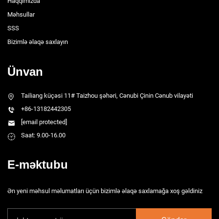
Haqqımızda
Məhsullar
SSS
Bizimlə əlaqə saxlayın
Ünvan
Tailiang küçəsi 11# Taizhou şəhəri, Cənubi Çinin Cənub vilayəti
+86-13182442305
[email protected]
Saat: 9.00-16.00
E-məktubu
Ən yeni məhsul məlumatları üçün bizimlə əlaqə saxlamağa xoş gəldiniz