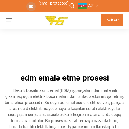
[email protected]
AZ
Təklif alın
edm emalə etmə prosesi
Elektrik boşalması ilə emal (EDM) iş parçalarından materialı
çıxarmaq üçün elektrik boşalmalarından istifadə edən inkişaf etmiş
bir istehsal prosesidir. Bu qeyri-adi emal üsulu, elektrod və iş parçası
arasında dielektrik mayedə həyata keçirilən sürətli elektrik yükü
sıçrayışları seriyası vasitəsilə elektrik keçirən materiallarda dəqiq
formalara nail olur. Bu proses nəzarətli eroziya nəzərdə tutur,
burada hər bir elektrik boşalması iş parçasında mikroskopik bir