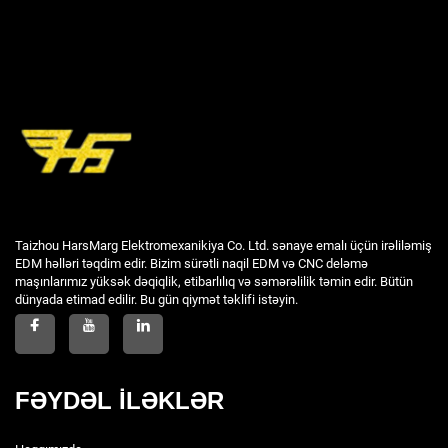
Taizhou HarsMarg Elektromexanikiya Co. Ltd. sənaye emalı üçün irəliləmiş
EDM həlləri təqdim edir. Bizim sürətli naqil EDM və CNC deləmə
maşınlarımız yüksək dəqiqlik, etibarlılıq və səmərəlilik təmin edir. Bütün
dünyada etimad edilir. Bu gün qiymət təklifi istəyin.
FƏYDƏL İLƏKLƏR