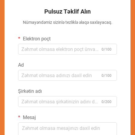
Pulsuz Təklif Alın
Nümayəndəmiz sizinlə tezliklə əlaqə saxlayacaq.
Elektron poçt
0/100
Ad
0/100
Şirkətin adı
0/200
Mesaj