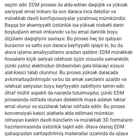
seçim edir. EDM prosesi ilə əldə edilən dəqiqlik və yüksək
səviyyəli emal imkanı ilə son dərəcə incə detallar və
mürəkkəb daxili konfiqurasiyalar yaratmaq mümkündür.
Başqa bir əhəmiyyətli üstünlük isə yüksək nisbətli dərin
boşluqların emalı imkanıdır və bu emal dərinlik boyu
ölçülərin dəqiqliyini saxlayır. Bu proses heç bir qabyan
buraxmır və səthi son dərəcə keyfiyyətli işləyir ki, bu da
əlavə işləmə əməliyyatlarını aradan qaldırır. EDM mürəkkəb
hissələrin kiçik seriyalı istehsalı üçün xüsusilə səmərəlidir,
çünki yalnız elektrodun öhdəsindən gələ biləcəyi xüsusi
alət-kəsici tələb olunmur. Bu proses yüksək dərəcədə
avtomatlaşdırılmışdır və bu da əmək xərclərini azaldır və
istehsal seriyaları boyu keyfiyyətin sabitliyini təmin edir.
Ətraf mühit aspekti də nəzərdə tutulmuşdur, çünki EDM
prosesində istifadə olunan dielektrik maye adətən təkrar
emal olunur və süzülərək təkrar istifadə edilir. Bu proses
konvensiyalı kəsici alətlərlə əldə edilməsi mümkün
olmayan kəskin daxili künclərin və mürəkkəb 3D formaların
hazırlanmasında üstünlük təşkil edir. Əlavə olaraq EDM
qabaqcadan sərtləşdirilmiş materiallar üzərində də işləyə