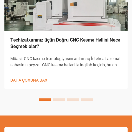
Təchizatxanınız üçün Doğru CNC Kəsmə Həllini Necə
Seçmək olar?
Müasir CNC kəsmə texnologiyasını anlamaq İstehsal və emal
sahəsinin peyzajı CNC kəsmə həlləri ilə inqilab keçirib, bu da
təchizatxanaların dəqiqlikli kəsmə tapşırıqlarına yanaşma
üsullarını dəyişib. Bu mürəkkəb sistemlər kompüterlə
DAHA ÇOXUNA BAX
birləşmiş...