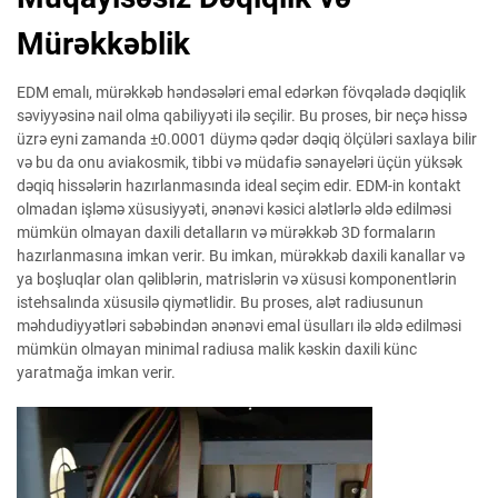
Mürəkkəblik
EDM emalı, mürəkkəb həndəsələri emal edərkən fövqəladə dəqiqlik
səviyyəsinə nail olma qabiliyyəti ilə seçilir. Bu proses, bir neçə hissə
üzrə eyni zamanda ±0.0001 düymə qədər dəqiq ölçüləri saxlaya bilir
və bu da onu aviakosmik, tibbi və müdafiə sənayeləri üçün yüksək
dəqiq hissələrin hazırlanmasında ideal seçim edir. EDM-in kontakt
olmadan işləmə xüsusiyyəti, ənənəvi kəsici alətlərlə əldə edilməsi
mümkün olmayan daxili detalların və mürəkkəb 3D formaların
hazırlanmasına imkan verir. Bu imkan, mürəkkəb daxili kanallar və
ya boşluqlar olan qəliblərin, matrislərin və xüsusi komponentlərin
istehsalında xüsusilə qiymətlidir. Bu proses, alət radiusunun
məhdudiyyətləri səbəbindən ənənəvi emal üsulları ilə əldə edilməsi
mümkün olmayan minimal radiusa malik kəskin daxili künc
yaratmağa imkan verir.