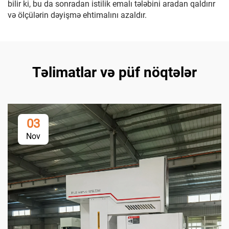
bilir ki, bu da sonradan istilik emalı tələbini aradan qaldırır
və ölçülərin dəyişmə ehtimalını azaldır.
Təlimatlar və püf nöqtələr
03
Nov