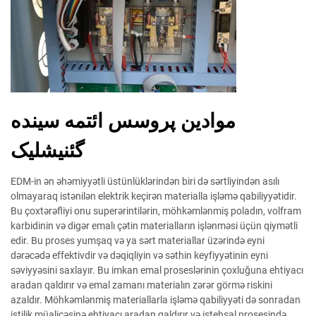
موادين پروسس ائتمه سينده
گئنيشليک
EDM-in ən əhəmiyyətli üstünlüklərindən biri də sərtliyindən asılı
olmayaraq istənilən elektrik keçirən materialla işləmə qabiliyyətidir.
Bu çoxtərəfliyi onu superərintilərin, möhkəmlənmiş poladın, volfram
karbidinin və digər emalı çətin materialların işlənməsi üçün qiymətli
edir. Bu proses yumşaq və ya sərt materiallar üzərində eyni
dərəcədə effektivdir və dəqiqliyin və səthin keyfiyyətinin eyni
səviyyəsini saxlayır. Bu imkan emal proseslərinin çoxluğuna ehtiyacı
aradan qaldırır və emal zamanı materialın zərər görmə riskini
azaldır. Möhkəmlənmiş materiallarla işləmə qabiliyyəti də sonradan
istilik müalicəsinə ehtiyacı aradan qaldırır və istehsal prosesində