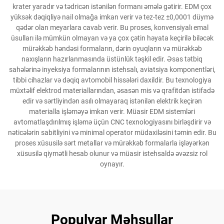
krater yaradır və tədricən istənilən formanı əmələ gətirir. EDM çox
yüksək dəqiqliyə nail olmağa imkan verir və tez-tez ±0,0001 düymə
qədər olan meyarlara cavab verir. Bu proses, konvensiyalı emal
üsulları ilə mümkün olmayan və ya çox çətin həyata keçirilə biləcək
mürəkkəb həndəsi formaların, dərin oyuqların və mürəkkəb
naxışların hazırlanmasında üstünlük təşkil edir. Əsas tətbiq
sahələrinə inyeksiya formalarının istehsalı, aviatsiya komponentləri,
tibbi cihazlar və dəqiq avtomobil hissələri daxildir. Bu texnologiya
müxtəlif elektrod materiallarından, əsasən mis və qrafitdən istifadə
edir və sərtliyindən asılı olmayaraq istənilən elektrik keçirən
materialla işləməyə imkan verir. Müasir EDM sistemləri
avtomatlaşdırılmış işləmə üçün CNC texnologiyasını birləşdirir və
nəticələrin sabitliyini və minimal operator müdaxiləsini təmin edir. Bu
proses xüsusilə sərt metallar və mürəkkəb formalarla işləyərkən
xüsusilə qiymətli hesab olunur və müasir istehsaldə əvəzsiz rol
oynayır.
Populyar Məhsullar