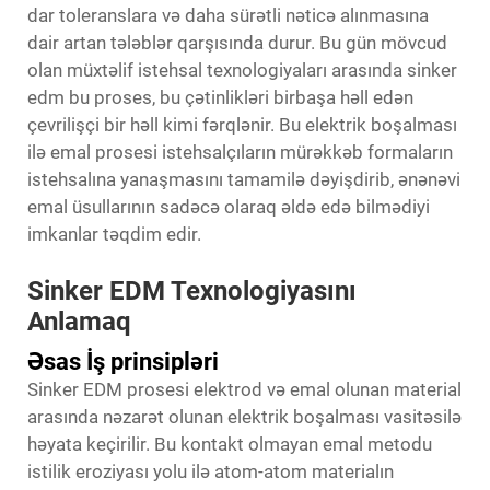
dar toleranslara və daha sürətli nəticə alınmasına
dair artan tələblər qarşısında durur. Bu gün mövcud
olan müxtəlif istehsal texnologiyaları arasında
sinker
edm
bu proses, bu çətinlikləri birbaşa həll edən
çevrilişçi bir həll kimi fərqlənir. Bu elektrik boşalması
ilə emal prosesi istehsalçıların mürəkkəb formaların
istehsalına yanaşmasını tamamilə dəyişdirib, ənənəvi
emal üsullarının sadəcə olaraq əldə edə bilmədiyi
imkanlar təqdim edir.
Sinker EDM Texnologiyasını
Anlamaq
Əsas İş prinsipləri
Sinker EDM prosesi elektrod və emal olunan material
arasında nəzarət olunan elektrik boşalması vasitəsilə
həyata keçirilir. Bu kontakt olmayan emal metodu
istilik eroziyası yolu ilə atom-atom materialın