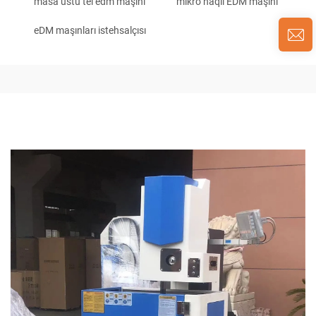
masa üstü tel edm maşını
mikro naqil EDM maşını
eDM maşınları istehsalçısı