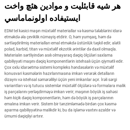
هر شيه قابئليت و موادين هئچ واخت
ايستيفاده اولونماماسي
EDM tel kəsici maşın müxtəlif materiallar və kəsmə tələblərini idarə
etməkdə əla çeviklik nümayiş etdirir. O, həm yumşaq, həm də
sərtləşdirilmiş materialları emal etməkdə üstünlük təşkil edir; alətli
polad, karbid, titan və müxtəlif ekzotik ərintilər də daxil olmaqla.
Materialın sərtliyindən asılı olmayaraq dəqiq ölçüləri saxlama
qabiliyyəti maşını dəqiq komponentlərin istehsalı üçün qiymətli edir.
Çox oxlu idarəetmə sistemi kompleks həndəsələrin və müxtəlif
konusvari kəsmələrin hazırlanmasına imkan verərək detalların
dizaynı və istehsal səmərəliliyi üçün yeni imkanlar açır. İrəli sərgi
variantları və iş tutucu sistemlər müxtəlif ölçülərə və formalara malik
iş parçalarını yerləşdirməyə imkan verir; maşının böyük iş sahəsi
həm kiçik dəqiq komponentlərin, həm də böyük iş parçalarının
emalına imkan verir. Sistem bir tənzimləmədə birdən çox kəsmə
aparma qabiliyyətinə malikdir ki, bu da işləmə vaxtını azaldır və
ümumi dəqiqliyi artırır.