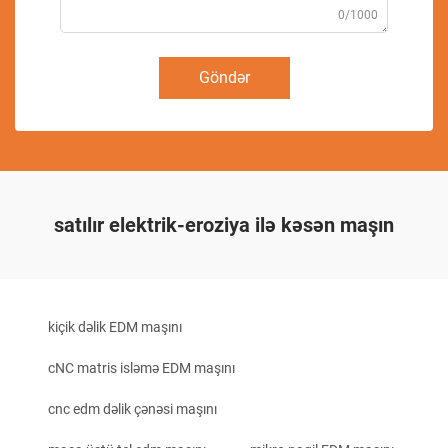
0/1000
Göndər
satılır elektrik-eroziya ilə kəsən maşın
kiçik dəlik EDM maşını
cNC matris isləmə EDM maşını
cnc edm dəlik çənəsi maşını