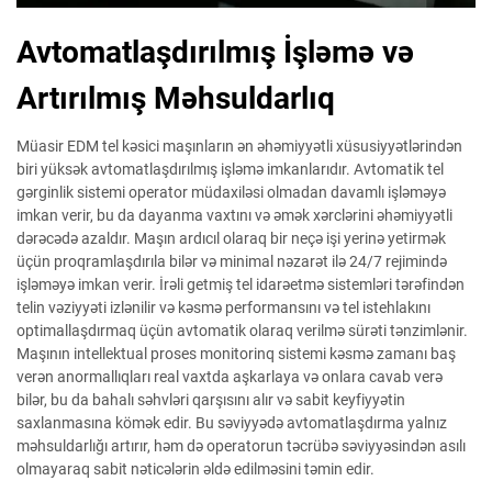
Avtomatlaşdırılmış İşləmə və
Artırılmış Məhsuldarlıq
Müasir EDM tel kəsici maşınların ən əhəmiyyətli xüsusiyyətlərindən
biri yüksək avtomatlaşdırılmış işləmə imkanlarıdır. Avtomatik tel
gərginlik sistemi operator müdaxiləsi olmadan davamlı işləməyə
imkan verir, bu da dayanma vaxtını və əmək xərclərini əhəmiyyətli
dərəcədə azaldır. Maşın ardıcıl olaraq bir neçə işi yerinə yetirmək
üçün proqramlaşdırıla bilər və minimal nəzarət ilə 24/7 rejimində
işləməyə imkan verir. İrəli getmiş tel idarəetmə sistemləri tərəfindən
telin vəziyyəti izlənilir və kəsmə performansını və tel istehlakını
optimallaşdırmaq üçün avtomatik olaraq verilmə sürəti tənzimlənir.
Maşının intellektual proses monitorinq sistemi kəsmə zamanı baş
verən anormallıqları real vaxtda aşkarlaya və onlara cavab verə
bilər, bu da bahalı səhvləri qarşısını alır və sabit keyfiyyətin
saxlanmasına kömək edir. Bu səviyyədə avtomatlaşdırma yalnız
məhsuldarlığı artırır, həm də operatorun təcrübə səviyyəsindən asılı
olmayaraq sabit nəticələrin əldə edilməsini təmin edir.