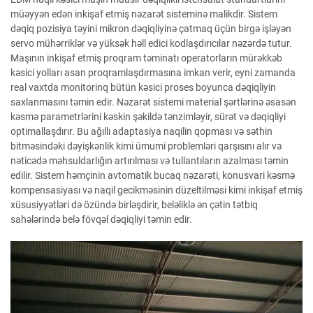
müəyyən edən inkişaf etmiş nəzarət sisteminə malikdir. Sistem
dəqiq pozisiya təyini mikron dəqiqliyinə çatmaq üçün birgə işləyən
servo mühərriklər və yüksək həll edici kodlaşdırıcılar nəzərdə tutur.
Maşının inkişaf etmiş proqram təminatı operatorların mürəkkəb
kəsici yolları asan proqramlaşdırmasına imkan verir, eyni zamanda
real vaxtda monitorinq bütün kəsici proses boyunca dəqiqliyin
saxlanmasını təmin edir. Nəzarət sistemi material şərtlərinə əsasən
kəsmə parametrlərini kəskin şəkildə tənzimləyir, sürət və dəqiqliyi
optimallaşdırır. Bu ağıllı adaptasiya naqilin qopması və səthin
bitməsindəki dəyişkənlik kimi ümumi problemləri qarşısını alır və
nəticədə məhsuldarlığın artırılması və tullantıların azalması təmin
edilir. Sistem həmçinin avtomatik bucaq nəzarəti, konusvari kəsmə
kompensasiyası və naqil gecikməsinin düzeltilməsi kimi inkişaf etmiş
xüsusiyyətləri də özündə birləşdirir, beləliklə ən çətin tətbiq
sahələrində belə fövqəl dəqiqliyi təmin edir.