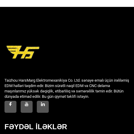
Taizhou HarsMarg Elektromexanikiya Co. Ltd. sənaye emalı üçün irəliləmiş
EDM həlləri təqdim edir. Bizim sürətli naqil EDM və CNC deləmə
maşınlarımız yüksək dəqiqlik, etibarlılıq və səmərəlilik təmin edir. Bütün
dünyada etimad edilir. Bu gün qiymət təklifi istəyin.
FƏYDƏL İLƏKLƏR