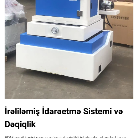
İrəliləmiş İdarəetmə Sistemi və
Dəqiqlik
EDM naqil kəsici maşın müasir dəqiqlikli istehsalat standartlarını