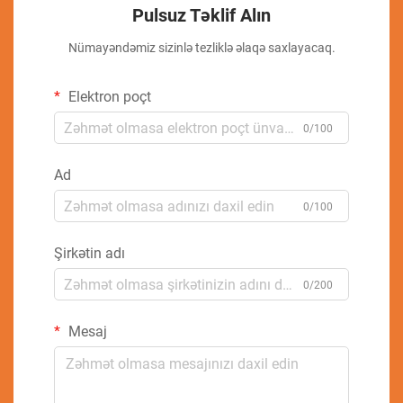
Pulsuz Təklif Alın
Nümayəndəmiz sizinlə tezliklə əlaqə saxlayacaq.
Elektron poçt
0/100
Ad
0/100
Şirkətin adı
0/200
Mesaj