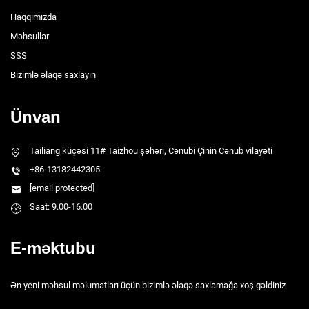
Haqqımızda
Məhsullar
SSS
Bizimlə əlaqə saxlayın
Ünvan
Tailiang küçəsi 11# Taizhou şəhəri, Cənubi Çinin Cənub vilayəti
+86-13182442305
[email protected]
Saat: 9.00-16.00
E-məktubu
Ən yeni məhsul məlumatları üçün bizimlə əlaqə saxlamağa xoş gəldiniz