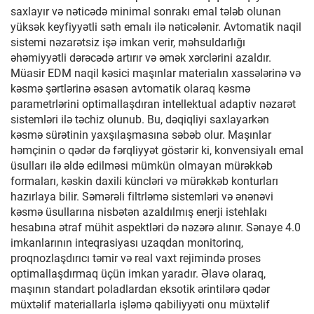
saxlayır və nəticədə minimal sonrakı emal tələb olunan
yüksək keyfiyyətli səth emalı ilə nəticələnir. Avtomatik naqil
sistemi nəzarətsiz işə imkan verir, məhsuldarlığı
əhəmiyyətli dərəcədə artırır və əmək xərclərini azaldır.
Müasir EDM naqil kəsici maşınlar materialın xassələrinə və
kəsmə şərtlərinə əsasən avtomatik olaraq kəsmə
parametrlərini optimallaşdıran intellektual adaptiv nəzarət
sistemləri ilə təchiz olunub. Bu, dəqiqliyi saxlayarkən
kəsmə sürətinin yaxşılaşmasına səbəb olur. Maşınlar
həmçinin o qədər də fərqliyyət göstərir ki, konvensiyalı emal
üsulları ilə əldə edilməsi mümkün olmayan mürəkkəb
formaları, kəskin daxili küncləri və mürəkkəb konturları
hazırlaya bilir. Səmərəli filtrləmə sistemləri və ənənəvi
kəsmə üsullarına nisbətən azaldılmış enerji istehlakı
hesabına ətraf mühit aspektləri də nəzərə alınır. Sənaye 4.0
imkanlarının inteqrasiyası uzaqdan monitorinq,
proqnozlaşdırıcı təmir və real vaxt rejimində proses
optimallaşdırmaq üçün imkan yaradır. Əlavə olaraq,
maşının standart poladlardan eksotik ərintilərə qədər
müxtəlif materiallarla işləmə qabiliyyəti onu müxtəlif