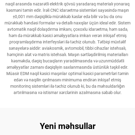
naqil arasında nəzarətli elektrik qövsü yaradaraq materialı yonaraq
kəsməni təmin edir. İrəli CNC idarəetmə sistemləri sayəsində maşın
±0,001 mm dəqiqliklə mürəkkəb kəslər edə bilir və bu da onu
mürəkkəb həndəsi formalar və detallı naxışlar üçün ideal edir. Sistem
avtomatik naqil dolaşdırma imkanı, çoxoxlu idarəetmə, həm sadə,
həm də mürəkkəb kəsici əməliyyatlara imkan verən inkişaf etmiş
proqramlaşdırma interfeysləri ilə təchiz olunub. Tətbiqi müxtəlif
sənayelərə aiddir: aviakosmik, avtomobil, tibbi cihazlar istehsalı,
həmçinin alət və matris istehsalı. Maşın sərtləşdirilmiş materialları
kəsməkdə, dəqiq bucaqların yaradılmasında və uzunmüddətli
əməliyyatlar zamanı dəqiqliyin saxlanmasında üstünlük təşkil edir.
Müasir EDM naqil kəsici maşınlar optimal kəsici parametrləri təmin
edən və naqilin qırılmasını minimuma endirən inkişaf etmiş
monitorinq sistemləri ilə təchiz olunub ki, bu da məhsuldarlığın
artırılmasına və istismar xərclərinin azalmasına səbəb olur.
Yeni məhsullar