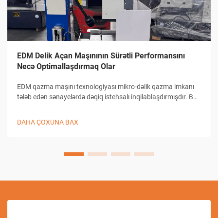
EDM Delik Açan Maşınının Sürətli Performansını
Necə Optimallaşdırmaq Olar
EDM qazma maşını texnologiyası mikro-dəlik qazma imkanı
tələb edən sənayelərdə dəqiq istehsalı inqilablaşdırmışdır. Bu
mürəkkəb elektrik boşalması maşınları 0,0 kimi kiçik dəliklərin
yaradılmasında bənzərsiz dəqiqlik təmin edir...
DAHA ÇOXUNA BAX