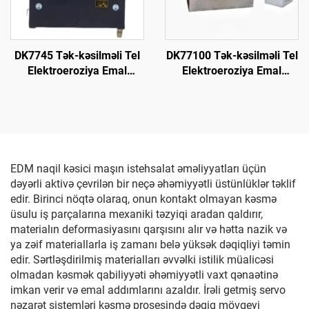
DK7745 Tək-kəsilməli Tel
DK77100 Tək-kəsilməli Tel
Elektroeroziya Emal
Elektroeroziya Emal
Maşını
Maşını
EDM naqil kəsici maşın istehsalat əməliyyatları üçün
dəyərli aktivə çevrilən bir neçə əhəmiyyətli üstünlüklər təklif
edir. Birinci nöqtə olaraq, onun kontakt olmayan kəsmə
üsulu iş parçalarına mexaniki təzyiqi aradan qaldırır,
materialın deformasiyasını qarşısını alır və hətta nazik və
ya zəif materiallarla iş zamanı belə yüksək dəqiqliyi təmin
edir. Sərtləşdirilmiş materialları əvvəlki istilik müalicəsi
olmadan kəsmək qabiliyyəti əhəmiyyətli vaxt qənaətinə
imkan verir və emal addımlarını azaldır. İrəli getmiş servo
nəzarət sistemləri kəsmə prosesində dəqiq mövqeyi