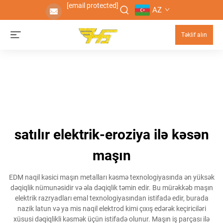
[email protected]
AZ
Təklif alın
satılır elektrik-eroziya ilə kəsən
maşın
EDM naqil kəsici maşın metalları kəsmə texnologiyasında ən yüksək
dəqiqlik nümunəsidir və əla dəqiqlik təmin edir. Bu mürəkkəb maşın
elektrik razryadları emal texnologiyasından istifadə edir, burada
nazik latun və ya mis naqil elektrod kimi çıxış edərək keçiriciləri
xüsusi dəqiqlikli kəsmək üçün istifadə olunur. Maşın iş parçası ilə