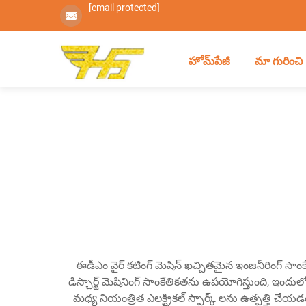
[email protected]
హోమ్‌పేజీ
మా గురించి
ఈడీఎం వైర్ కటింగ్ మెషిన్ ఖచ్చితమైన ఇంజనీరింగ్ సాంకే
డిస్చార్జ్ మెషినింగ్ సాంకేతికతను ఉపయోగిస్తుంది, ఇందుల
మధ్య నియంత్రిత ఎలక్ట్రికల్ స్పార్క్ లను ఉత్పత్తి చేయ