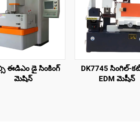
్సి ఈడిఎం డై సింకింగ్
DK7745 సింగిల్-కట్
మెషిన్
EDM మెషీన్