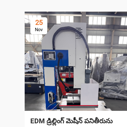
25
Nov
EDM డ్రిల్లింగ్ మెషీన్ పనితీరును