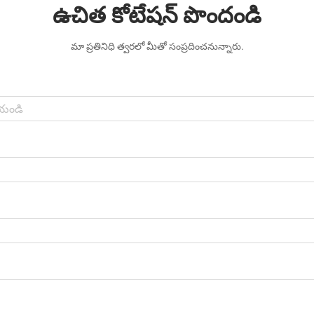
ఉచిత కోటేషన్ పొందండి
మా ప్రతినిధి త్వరలో మీతో సంప్రదించనున్నారు.