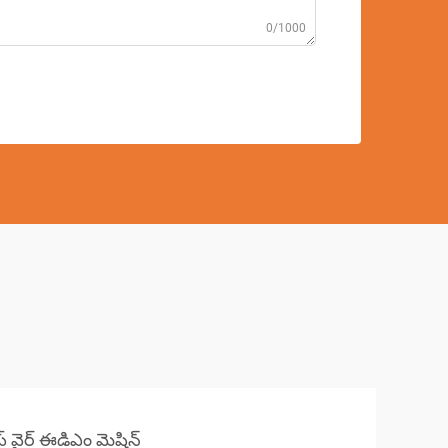
0/1000
ాప్ వైర్ ఈడిఎం మెషిన్