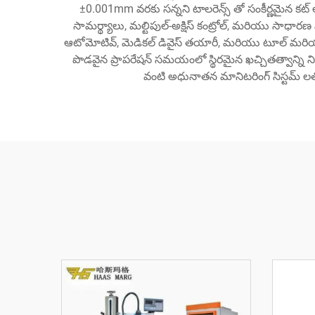
±0.001mm వరకు సన్నని టాలరెన్స్ తో సంకీర్ణమైన కట్
సామర్థ్యాలు, మల్టిపుల్-అక్షిస్ కంట్రోల్, మరియు సాధా
ఆటోమోటివ్, మెడికల్ డివైస్ తయారీ, మరియు టూల్ మరియు 
పొడవైన ప్రాపరేషన్ సమయంలో స్థిరమైన ఖచ్చితత్వాన్ని న
వంటి అధునాతన మానిటరింగ్ సిస్టమ్ ల