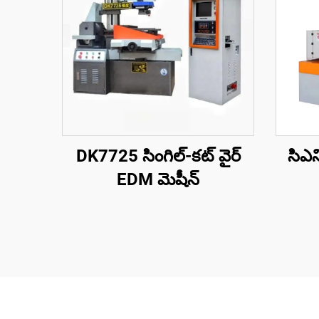
DK7725 సింగిల్-కట్ వైర్
సిఎన
EDM మెషీన్