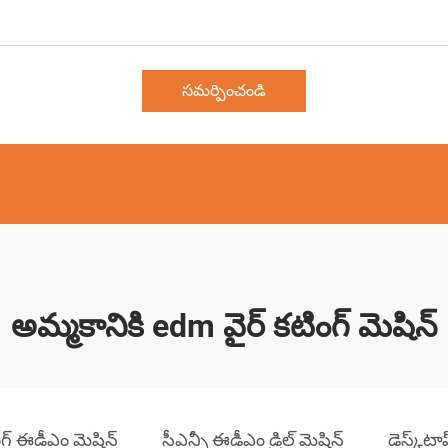
సమర్పించండి
అమ్మకానికి edm వైర్ కటింగ్ మెషిన్
ింగ్ ఈడీఎం మెషిన్
సీఎన్సీ ఈడీఎం డ్రిల్ మెషిన్
డెస్క్‌ట