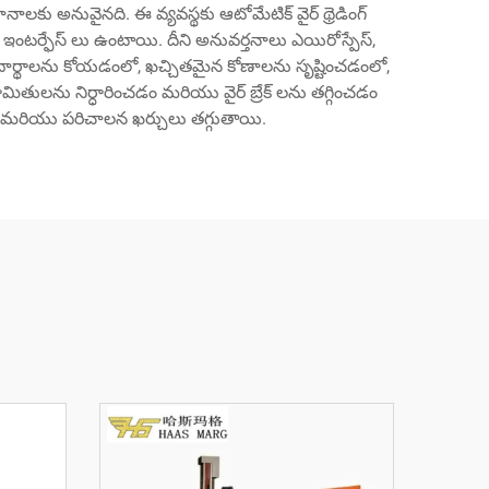
కు అనువైనది. ఈ వ్యవస్థకు ఆటోమేటిక్ వైర్ థ్రెడింగ్
్ ఇంటర్ఫేస్ లు ఉంటాయి. దీని అనువర్తనాలు ఎయిరోస్పేస్,
పదార్థాలను కోయడంలో, ఖచ్చితమైన కోణాలను సృష్టించడంలో,
ితులను నిర్ధారించడం మరియు వైర్ బ్రేక్ లను తగ్గించడం
ి మరియు పరిచాలన ఖర్చులు తగ్గుతాయి.