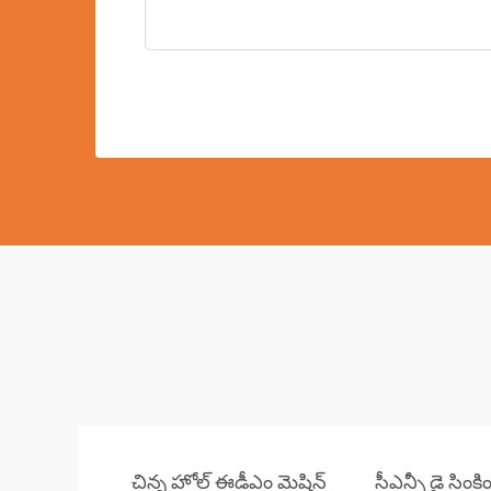
చిన్న హోల్ ఈడీఎం మెషిన్
సీఎన్సీ డై సింక