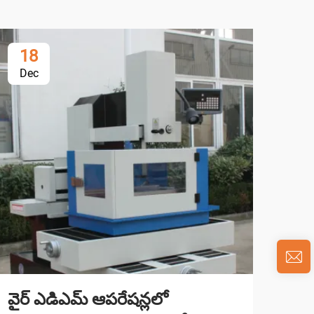
18
1
Dec
De
వైర్ ఎడిఎమ్ ఆపరేషన్లలో
ఇనో