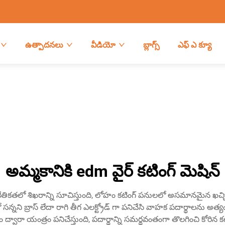
ఉత్పాదనలు
వీడియో
బ్లాగ్స్
ఎఫ్ ఎ క్యూ
అమ్మకానికి edm వైర్ కటింగ్ మెషిన్
తికతలో శిఖరాన్ని సూచిస్తుంది, లోహం కటింగ్ పనులలో అసమానమైన ఖచ్చితత్వ
ో సన్నని బ్రాస్ లేదా రాగి తీగ ఎలక్ట్రోడ్ గా పనిచేసి వాహక పదార్థాలను 
డం ద్వారా యంత్రం పనిచేస్తుంది, పదార్థాన్ని సమర్థవంతంగా తొలగించి కోరిన 