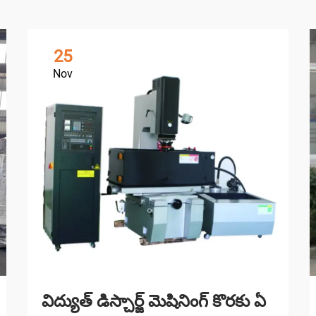
25
Nov
విద్యుత్ డిస్చార్జ్ మెషినింగ్ కొరకు ఏ