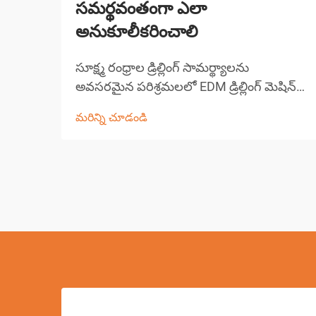
సమర్థవంతంగా ఎలా
అనుకూలీకరించాలి
సూక్ష్మ రంధ్రాల డ్రిల్లింగ్ సామర్థ్యాలను
అవసరమైన పరిశ్రమలలో EDM డ్రిల్లింగ్ మెషిన్
సాంకేతికత ఖచ్చితమైన తయారీని
మరిన్ని చూడండి
విప్లవీకరించింది. ఈ సంక్లిష్టమైన విద్యుత్ డిస్చార్జ్
మెషిన్లు 0.0... కంటే చిన్న రంధ్రాలను
సృష్టించడంలో అసమానమైన ఖచ్చితత్వాన్ని
అందిస్తాయి