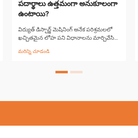
పదార్థాలు ఉత్తమంగా అనుకూలంగా
ఉంటాయి?
విద్యుత్ డిస్చార్జ్ మెషినింగ్ అనేక పరిశ్రమలలో
ఖచ్చితమైన లోహ పని విధానాలను మార్చివేసిన
ఒక విప్లవాత్మక తయారీ ప్రక్రియను సూచిస్తుంది.
మరిన్ని చూడండి
ఈ అభివృద్ధి చెందిన పద్ధతి వాహక పదార్థాల
నుండి పదార్థాన్ని తొలగించడానికి నియంత్రిత
విద్యుత్ డిస్చార్జ్‌లను ఉపయోగిస్తుంది...