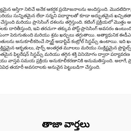
 ఆస్తిగా నిలిచే అనేక ఆకర్షక ప్రయోజనాలను అందిస్తుంది. మొదటిదిగా, దీన
ి మరియు సున్నితమైన లేదా సన్నని పదార్థాలతో కూడా అద్భుతమైన ఖచ్చితత్వాన్న
మరియు ప్రాసెసింగ్ దశలను తగ్గిస్తుంది. కటింగ్ ప్రక్రియలో మొత్తం అధు
రితీస్తుంది, ఇవి తరచుగా తక్కువ పోస్ట్-ప్రాసెసింగ్ అవసరం ఉంటుంది. ఆట
గా పెరుగుతుంది మరియు శ్రమ ఖర్చులు తగ్గుతాయి. అత్యాధునిక ఈడీఎం వై
ు అనుకూలీకరించే స్మార్ట్ అడాప్టివ్ కంట్రోల్ సిస్టమ్స్ ఉంటాయి. ఇది ఖ
్లిష్టమైన ఆకృతులు, షార్ప్ అంతర్గత మూలలు మరియు సంక్లిష్టమైన ప్రొఫైల
మైన ఫిల్టరేషన్ సిస్టమ్స్ మరియు తగ్గిన శక్తి వినియోగం ద్వారా పర్యావరణ 
యు వాస్తవ సమయ ప్రక్రియ అనుకూలీకరణానికి అనుమతిస్తుంది. అలాగే, ప్రా
ివిధ తయారీ అవసరాలకు అనువైన పెట్టుబడిగా చేస్తుంది.
తాజా వార్తలు