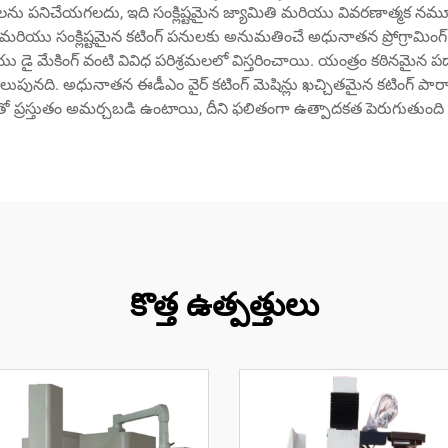
 లను పనిచేయగలదు, ఇది సంక్లిష్టమైన జ్యామితి మరియు వివరణాత్మక నమూనాల
రణ మరియు సంక్లిష్టమైన కటింగ్ పనులకు అనుమతించే అధునాతన ప్రోగ్రామింగ
డై మేకింగ్ వంటి వివిధ పరిశ్రమలలో విస్తరించాయి. యంత్రం కఠినమైన 
ిలుపునది. అధునాతన ఈడీఎం వైర్ కటింగ్ మెషిన్లు ఖచ్చితమైన కటింగ్ పారామ
తో ప్రస్తుతం అమర్చబడి ఉంటాయి, దీని ఫలితంగా ఉత్పాదకత పెరుగుతుంద
కొత్త ఉత్పత్తులు