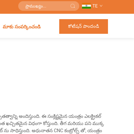
TE
కోటేషన్ పొందండి
మాకు సంపర్కించండి
ాన్ని అందిస్తుంది. ఈ సంక్లిష్టమైన యంత్రం ఎలక్ట్రికల్
అత్యంత ఖచ్చితమైన విధంగా కోస్తుంది. తీగ మరియు పని ముక్క
కట్ ను సాధిస్తుంది. అధునాతన CNC కంట్రోల్స్ తో, యంత్రం