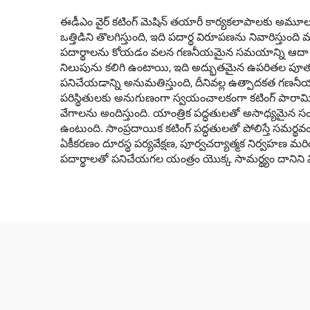
ఈడీఎం వైర్ కటింగ్ మెషిన్ తయారీ కార్యకలాపాలకు అమూల్యమైన
ఒత్తిడిని తొలగిస్తుంది, ఇది పదార్థ విరూపణను నివారిస్తుంద
పదార్థాలను కోయడం వలన గణనీయమైన సమయాన్ని ఆదా చేస్తుంది 
నిలుపును కలిగి ఉంటాయి, ఇది అద్భుతమైన ఉపరితల పూతలకు దా
పనిచేయడాన్ని అనుమతిస్తుంది, దీనివల్ల ఉత్పాదకత గణనీయం
పరిస్థితులకు అనుగుణంగా స్వయంచాలకంగా కటింగ్ పారామితులన
వేగాలను అందిస్తుంది. యాంత్రిక పద్ధతులతో అసాధ్యమైన సంక
ఉంటుంది. సాంప్రదాయిక కటింగ్ పద్ధతులతో పోలిస్తే సమర్థవంత
ఏకీకరణం దూరస్థ పర్యవేక్షణ, పూర్వచర్యాత్మక నిర్వహణ మరి
పదార్థాలతో పనిచేయగల యంత్రం యొక్క సామర్థ్యం దానిని వ