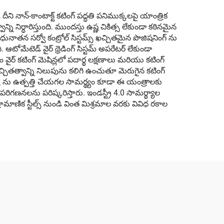
ి నాన్-కాంటాక్ట్ కటింగ్ పద్ధతి పనిముక్కలపై యాంత్రిక
ి నిర్ధారిస్తుంది. ముందస్తు ఉష్ణ చికిత్స లేకుండా కఠినమైన
నాతన సర్వో కంట్రోల్ సిస్టమ్స్ ఖచ్చితమైన పొజిషనింగ్ ను
ోమేటెడ్ వైర్ థ్రెడింగ్ సిస్టమ్ అపరేటర్ లేకుండా
ర్ కటింగ్ మెషిన్లలో పదార్థ లక్షణాలు మరియు కటింగ్
చ్చితత్వాన్ని నిలుపును కలిగి ఉంచుతూ మెరుగైన కటింగ్
్స్ ను ఉత్పత్తి చేయగల సామర్థ్యం కూడా ఈ యంత్రాలకు
పరిగణనలను పరిష్కరిస్తారు. ఇండస్ట్రీ 4.0 సామర్థ్యాల
మాణిక స్టీల్స్ నుండి వింత మిశ్రమాల వరకు వివిధ రకాల