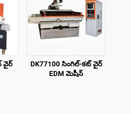
 వైర్
DK77100 సింగిల్-కట్ వైర్
EDM మెషీన్