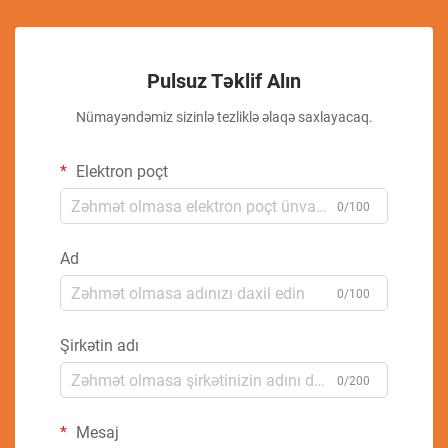
Pulsuz Təklif Alın
Nümayəndəmiz sizinlə tezliklə əlaqə saxlayacaq.
Elektron poçt
0/100
Ad
0/100
Şirkətin adı
0/200
Mesaj