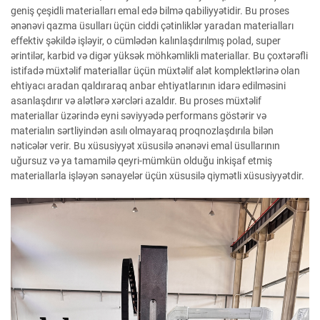
geniş çeşidli materialları emal edə bilmə qabiliyyətidir. Bu proses
ənənəvi qazma üsulları üçün ciddi çətinliklər yaradan materialları
effektiv şəkildə işləyir, o cümlədən kalınlaşdırılmış polad, super
ərintilər, karbid və digər yüksək möhkəmlikli materiallar. Bu çoxtərəfli
istifadə müxtəlif materiallar üçün müxtəlif alət komplektlərinə olan
ehtiyacı aradan qaldıraraq anbar ehtiyatlarının idarə edilməsini
asanlaşdırır və alətlərə xərcləri azaldır. Bu proses müxtəlif
materiallar üzərində eyni səviyyədə performans göstərir və
materialın sərtliyindən asılı olmayaraq proqnozlaşdırıla bilən
nəticələr verir. Bu xüsusiyyət xüsusilə ənənəvi emal üsullarının
uğursuz və ya tamamilə qeyri-mümkün olduğu inkişaf etmiş
materiallarla işləyən sənayelər üçün xüsusilə qiymətli xüsusiyyətdir.