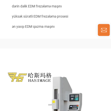
dərin dəlik EDM frezələmə maşını
yüksək sürətli EDM frezələmə prosesi
ən yaxşı EDM qazma maşını