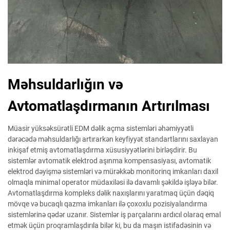
Məhsuldarlığın və
Avtomatlaşdırmanın Artırılması
Müasir yüksəksürətli EDM dəlik açma sistemləri əhəmiyyətli
dərəcədə məhsuldarlığı artırarkən keyfiyyət standartlarını saxlayan
inkişaf etmiş avtomatlaşdırma xüsusiyyətlərini birləşdirir. Bu
sistemlər avtomatik elektrod aşınma kompensasiyası, avtomatik
elektrod dəyişmə sistemləri və mürəkkəb monitorinq imkanları daxil
olmaqla minimal operator müdaxiləsi ilə davamlı şəkildə işləyə bilər.
Avtomatlaşdırma kompleks dəlik naxışlarını yaratmaq üçün dəqiq
mövqe və bucaqlı qazma imkanları ilə çoxoxlu pozisiyalandırma
sistemlərinə qədər uzanır. Sistemlər iş parçalarını ardıcıl olaraq emal
etmək üçün proqramlaşdırıla bilər ki, bu da maşın istifadəsinin və