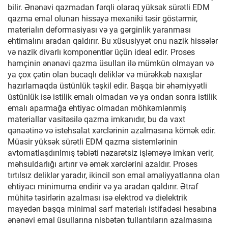
bilir. Ənənəvi qazmadan fərqli olaraq yüksək sürətli EDM
qazma emal olunan hissəyə mexaniki təsir göstərmir,
materialın deformasiyası və ya gərginlik yaranması
ehtimalını aradan qaldırır. Bu xüsusiyyət onu nazik hissələr
və nazik divarlı komponentlər üçün ideal edir. Proses
həmçinin ənənəvi qazma üsulları ilə mümkün olmayan və
ya çox çətin olan bucaqlı deliklər və mürəkkəb naxışlar
hazırlamaqda üstünlük təşkil edir. Başqa bir əhəmiyyətli
üstünlük isə istilik emalı olmadan və ya ondan sonra istilik
emalı aparmağa ehtiyac olmadan möhkəmlənmiş
materiallar vasitəsilə qazma imkanıdır, bu da vaxt
qənaətinə və istehsalat xərclərinin azalmasına kömək edir.
Müasir yüksək sürətli EDM qazma sistemlərinin
avtomatlaşdırılmış təbiəti nəzarətsiz işləməyə imkan verir,
məhsuldarlığı artırır və əmək xərclərini azaldır. Proses
tırtılsız deliklər yaradır, ikincil son emal əməliyyatlarına olan
ehtiyacı minimuma endirir və ya aradan qaldırır. Ətraf
mühitə təsirlərin azalması isə elektrod və dielektrik
mayedən başqa minimal sarf materialı istifadəsi hesabına
ənənəvi emal üsullarına nisbətən tullantıların azalmasına