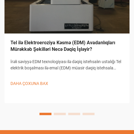
Tel ilə Elektroeroziya Kəsmə (EDM) Avadanlıqları
Mürəkkəb Şekilləri Necə Dəqiq İşləyir?
İrəli səviyyə EDM texnologiyası ilə dəqiq istehsalın ustalığı Tel
elektrik boşalması ilə emal (EDM) müasir dəqiq istehsala
əsaslanır və mürəkkəb formaların yaradılmasında, həmçinin
detallı dizaynların hazırlanmasında bənzəri olmayan imkanlar
DAHA ÇOXUNA BAX
təqdim edir...