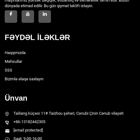
maşınlarımız yüksək dəqiqlik, etibarlılıq və səmərəlilik təmin edir. Bütün
dünyada etimad edilir. Bu gün qiymət təklifi istəyin.
FƏYDƏL İLƏKLƏR
Haqqımızda
Məhsullar
SSS
Bizimlə əlaqə saxlayın
Ünvan
Tailiang küçəsi 11# Taizhou şəhəri, Cənubi Çinin Cənub vilayəti
+86-13182442305
[email protected]
Saat: 9.00-16.00