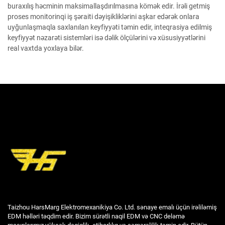
buraxılış həcminin maksimallaşdırılmasına kömək edir. İrəli getmiş
proses monitorinqi iş şəraiti dəyişikliklərini aşkar edərək onlara
uyğunlaşmaqla saxlanılan keyfiyyəti təmin edir, inteqrasiya edilmiş
keyfiyyət nəzarəti sistemləri isə dəlik ölçülərini və xüsusiyyətlərini
real vaxtda yoxlaya bilər.
Taizhou HarsMarg Elektromexanikiya Co. Ltd. sənaye emalı üçün irəliləmiş
EDM həlləri təqdim edir. Bizim sürətli naqil EDM və CNC deləmə