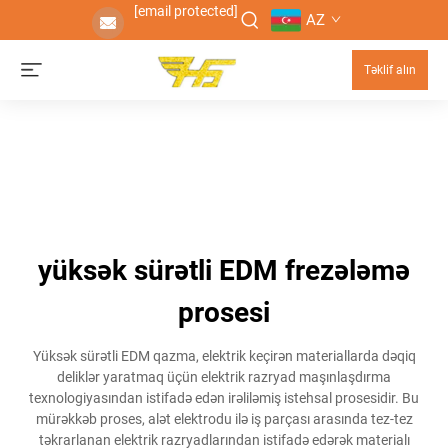
[email protected]
AZ
Təklif alın
yüksək sürətli EDM frezələmə
prosesi
Yüksək sürətli EDM qazma, elektrik keçirən materiallarda dəqiq
deliklər yaratmaq üçün elektrik razryad maşınlaşdırma
texnologiyasından istifadə edən irəliləmiş istehsal prosesidir. Bu
mürəkkəb proses, alət elektrodu ilə iş parçası arasında tez-tez
təkrarlanan elektrik razryadlarından istifadə edərək materialı