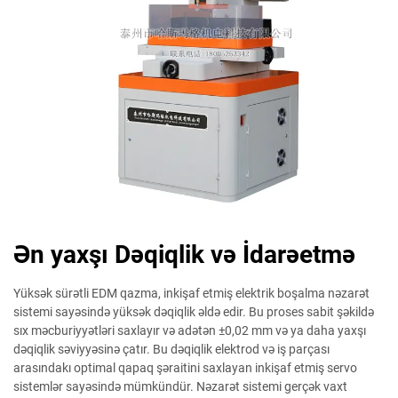
Ən yaxşı Dəqiqlik və İdarəetmə
Yüksək sürətli EDM qazma, inkişaf etmiş elektrik boşalma nəzarət
sistemi sayəsində yüksək dəqiqlik əldə edir. Bu proses sabit şəkildə
sıx məcburiyyətləri saxlayır və adətən ±0,02 mm və ya daha yaxşı
dəqiqlik səviyyəsinə çatır. Bu dəqiqlik elektrod və iş parçası
arasındakı optimal qapaq şəraitini saxlayan inkişaf etmiş servo
sistemlər sayəsində mümkündür. Nəzarət sistemi gerçək vaxt