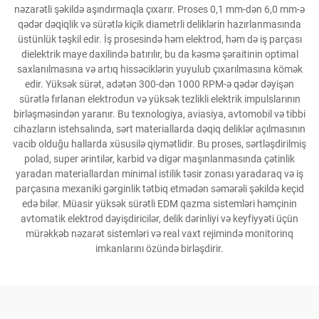
nəzarətli şəkildə aşındırmaqla çıxarır. Proses 0,1 mm-dən 6,0 mm-ə
qədər dəqiqlik və sürətlə kiçik diametrli deliklərin hazırlanmasında
üstünlük təşkil edir. İş prosesində həm elektrod, həm də iş parçası
dielektrik maye daxilində batırılır, bu da kəsmə şəraitinin optimal
saxlanılmasına və artıq hissəciklərin yuyulub çıxarılmasına kömək
edir. Yüksək sürət, adətən 300-dən 1000 RPM-ə qədər dəyişən
sürətlə fırlanan elektrodun və yüksək tezlikli elektrik impulslarının
birləşməsindən yaranır. Bu texnologiya, aviasiya, avtomobil və tibbi
cihazların istehsalında, sərt materiallarda dəqiq deliklər açılmasının
vacib olduğu hallarda xüsusilə qiymətlidir. Bu proses, sərtləşdirilmiş
polad, super ərintilər, karbid və digər maşınlanmasında çətinlik
yaradan materiallardan minimal istilik təsir zonası yaradaraq və iş
parçasına mexaniki gərginlik tətbiq etmədən səmərəli şəkildə keçid
edə bilər. Müasir yüksək sürətli EDM qazma sistemləri həmçinin
avtomatik elektrod dəyişdiricilər, delik dərinliyi və keyfiyyəti üçün
mürəkkəb nəzarət sistemləri və real vaxt rejimində monitorinq
imkanlarını özündə birləşdirir.