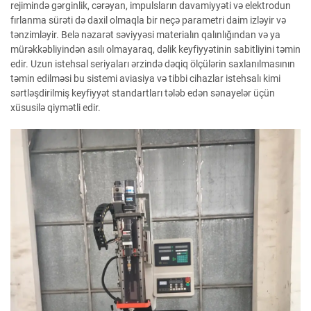
rejimində gərginlik, cərəyan, impulsların davamiyyəti və elektrodun
fırlanma sürəti də daxil olmaqla bir neçə parametri daim izləyir və
tənzimləyir. Belə nəzarət səviyyəsi materialın qalınlığından və ya
mürəkkəbliyindən asılı olmayaraq, dəlik keyfiyyətinin sabitliyini təmin
edir. Uzun istehsal seriyaları ərzində dəqiq ölçülərin saxlanılmasının
təmin edilməsi bu sistemi aviasiya və tibbi cihazlar istehsalı kimi
sərtləşdirilmiş keyfiyyət standartları tələb edən sənayelər üçün
xüsusilə qiymətli edir.