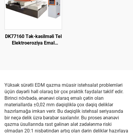
DK77160 Tək-kəsilməli Tel
Elektroeroziya Emal
Maşını
Yüksək sürətli EDM qazma müasir istehsalat problemləri
üçün dəyərli həll olaraq bir çox praktik faydalar təklif edir.
Birinci növbədə, ənənəvi olaraq emalı çətin olan
materiallarda ±0,02 mm dəqiqliklə çox dəqiq deliklər
hazırlamağa imkan verir. Bu dəqiqlik istehsal seriyasında
bir neçə delik üzrə bərabər saxlanılır. Bu proses ənənəvi
qazma üsullarında rast gəlinən alət zədələnmə riski
olmadan 20:1 nisbətindən artıq olan dərin deliklər hazırlaya