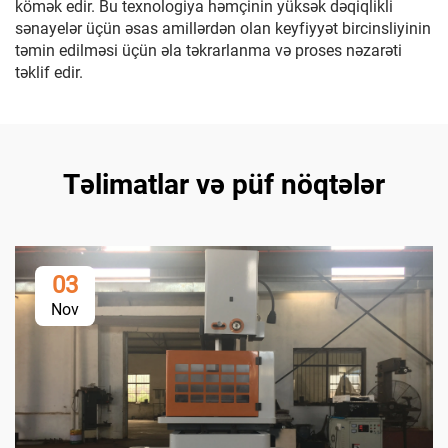
kömək edir. Bu texnologiya həmçinin yüksək dəqiqlikli
sənayelər üçün əsas amillərdən olan keyfiyyət bircinsliyinin
təmin edilməsi üçün əla təkrarlanma və proses nəzarəti
təklif edir.
Təlimatlar və püf nöqtələr
03
Nov