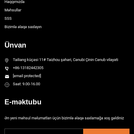
Haqqımızda
Məhsullar
SSS
Bizimlə əlaqə saxlayın
Ünvan
Tailiang küçəsi 11# Taizhou şəhəri, Cənubi Çinin Cənub vilayəti
+86-13182442305
[email protected]
Saat: 9.00-16.00
E-məktubu
Ən yeni məhsul məlumatları üçün bizimlə əlaqə saxlamağa xoş gəldiniz