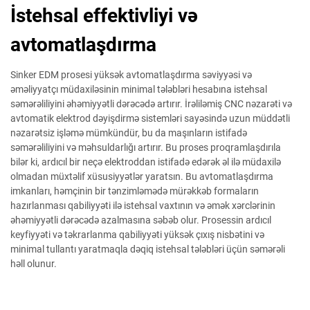
İstehsal effektivliyi və
avtomatlaşdırma
Sinker EDM prosesi yüksək avtomatlaşdırma səviyyəsi və
əməliyyatçı müdaxiləsinin minimal tələbləri hesabına istehsal
səmərəliliyini əhəmiyyətli dərəcədə artırır. İrəliləmiş CNC nəzarəti və
avtomatik elektrod dəyişdirmə sistemləri sayəsində uzun müddətli
nəzarətsiz işləmə mümkündür, bu da maşınların istifadə
səmərəliliyini və məhsuldarlığı artırır. Bu proses proqramlaşdırıla
bilər ki, ardıcıl bir neçə elektroddan istifadə edərək əl ilə müdaxilə
olmadan müxtəlif xüsusiyyətlər yaratsın. Bu avtomatlaşdırma
imkanları, həmçinin bir tənzimləmədə mürəkkəb formaların
hazırlanması qabiliyyəti ilə istehsal vaxtının və əmək xərclərinin
əhəmiyyətli dərəcədə azalmasına səbəb olur. Prosessin ardıcıl
keyfiyyəti və təkrarlanma qabiliyyəti yüksək çıxış nisbətini və
minimal tullantı yaratmaqla dəqiq istehsal tələbləri üçün səmərəli
həll olunur.