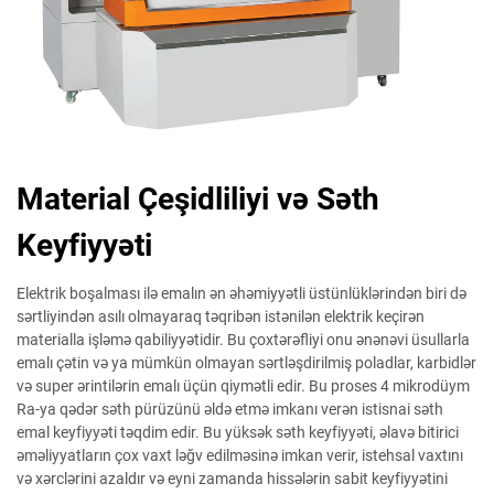
Material Çeşidliliyi və Səth
Keyfiyyəti
Elektrik boşalması ilə emalın ən əhəmiyyətli üstünlüklərindən biri də
sərtliyindən asılı olmayaraq təqribən istənilən elektrik keçirən
materialla işləmə qabiliyyətidir. Bu çoxtərəfliyi onu ənənəvi üsullarla
emalı çətin və ya mümkün olmayan sərtləşdirilmiş poladlar, karbidlər
və super ərintilərin emalı üçün qiymətli edir. Bu proses 4 mikrodüym
Ra-ya qədər səth pürüzünü əldə etmə imkanı verən istisnai səth
emal keyfiyyəti təqdim edir. Bu yüksək səth keyfiyyəti, əlavə bitirici
əməliyyatların çox vaxt ləğv edilməsinə imkan verir, istehsal vaxtını
və xərclərini azaldır və eyni zamanda hissələrin sabit keyfiyyətini