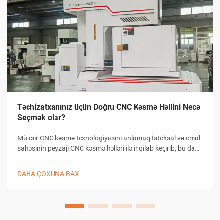
Təchizatxanınız üçün Doğru CNC Kəsmə Həllini Necə
Seçmək olar?
Müasir CNC kəsmə texnologiyasını anlamaq İstehsal və emal
sahəsinin peyzajı CNC kəsmə həlləri ilə inqilab keçirib, bu da
təchizatxanaların dəqiqlikli kəsmə tapşırıqlarına yanaşma
üsullarını dəyişib. Bu mürəkkəb sistemlər kompüterlə
DAHA ÇOXUNA BAX
birləşmiş...