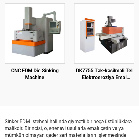
CNC EDM Die Sinking
DK7755 Tək-kəsilməli Tel
Machine
Elektroeroziya Emal
Maşını
Sinker EDM istehsal həllində qiymətli bir neçə üstünlüklərə
malikdir. Birincisi, o, ənənəvi üsullarla emalı çətin və ya
mümkün olmayan qədər sərt materialların işlənməsində