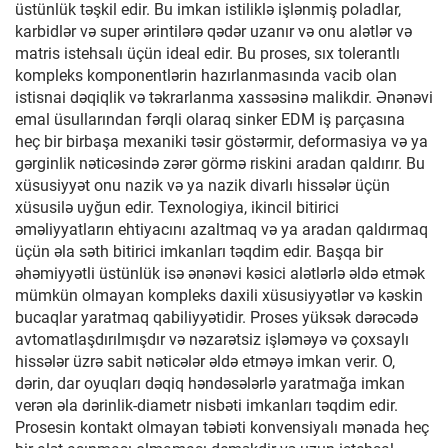
üstünlük təşkil edir. Bu imkan istiliklə işlənmiş poladlar,
karbidlər və super ərintilərə qədər uzanır və onu alətlər və
matris istehsalı üçün ideal edir. Bu proses, sıx tolerantlı
kompleks komponentlərin hazırlanmasında vacib olan
istisnai dəqiqlik və təkrarlanma xassəsinə malikdir. Ənənəvi
emal üsullarından fərqli olaraq sinker EDM iş parçasına
heç bir birbaşa mexaniki təsir göstərmir, deformasiya və ya
gərginlik nəticəsində zərər görmə riskini aradan qaldırır. Bu
xüsusiyyət onu nazik və ya nazik divarlı hissələr üçün
xüsusilə uyğun edir. Texnologiya, ikincil bitirici
əməliyyatların ehtiyacını azaltmaq və ya aradan qaldırmaq
üçün əla səth bitirici imkanları təqdim edir. Başqa bir
əhəmiyyətli üstünlük isə ənənəvi kəsici alətlərlə əldə etmək
mümkün olmayan kompleks daxili xüsusiyyətlər və kəskin
bucaqlar yaratmaq qabiliyyətidir. Proses yüksək dərəcədə
avtomatlaşdırılmışdır və nəzarətsiz işləməyə və çoxsaylı
hissələr üzrə sabit nəticələr əldə etməyə imkan verir. O,
dərin, dar oyuqları dəqiq həndəsələrlə yaratmağa imkan
verən əla dərinlik-diametr nisbəti imkanları təqdim edir.
Prosesin kontakt olmayan təbiəti konvensiyalı mənada heç