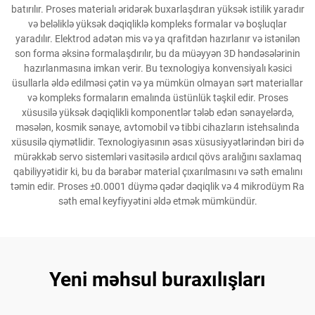
batırılır. Proses materialı əridərək buxarlaşdıran yüksək istilik yaradır
və beləliklə yüksək dəqiqliklə kompleks formalar və boşluqlar
yaradılır. Elektrod adətən mis və ya qrafitdən hazırlanır və istənilən
son forma əksinə formalaşdırılır, bu da müəyyən 3D həndəsələrinin
hazırlanmasına imkan verir. Bu texnologiya konvensiyalı kəsici
üsullarla əldə edilməsi çətin və ya mümkün olmayan sərt materiallar
və kompleks formaların emalında üstünlük təşkil edir. Proses
xüsusilə yüksək dəqiqlikli komponentlər tələb edən sənayelərdə,
məsələn, kosmik sənaye, avtomobil və tibbi cihazların istehsalında
xüsusilə qiymətlidir. Texnologiyasının əsas xüsusiyyətlərindən biri də
mürəkkəb servo sistemləri vasitəsilə ardıcıl qövs aralığını saxlamaq
qabiliyyətidir ki, bu da bərabər material çıxarılmasını və səth emalını
təmin edir. Proses ±0.0001 düymə qədər dəqiqlik və 4 mikrodüym Ra
səth emal keyfiyyətini əldə etmək mümkündür.
Yeni məhsul buraxılışları