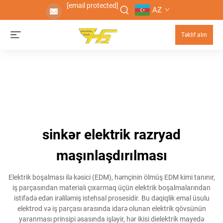
[email protected]
AZ
Təklif alın
sinkər elektrik razryad
maşınlaşdırılması
Elektrik boşalması ilə kəsici (EDM), həmçinin ölmüş EDM kimi tanınır,
iş parçasından materialı çıxarmaq üçün elektrik boşalmalarından
istifadə edən irəliləmiş istehsal prosesidir. Bu dəqiqlik emal üsulu
elektrod və iş parçası arasında idarə olunan elektrik qövsünün
yaranması prinsipi əsasında işləyir, hər ikisi dielektrik mayedə