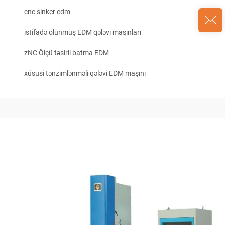
cnc sinker edm
istifadə olunmuş EDM qələvi maşınları
zNC Ölçü təsirli batma EDM
xüsusi tənzimlənməli qələvi EDM maşını