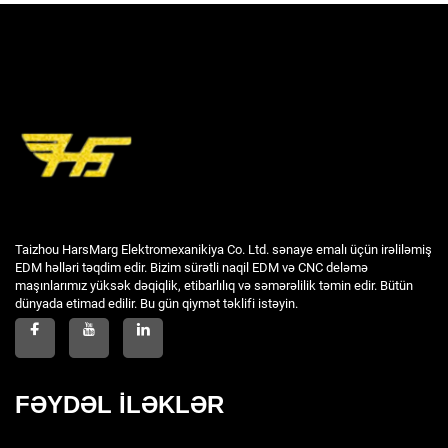
Taizhou HarsMarg Elektromexanikiya Co. Ltd. sənaye emalı üçün irəliləmiş
EDM həlləri təqdim edir. Bizim sürətli naqil EDM və CNC deləmə
maşınlarımız yüksək dəqiqlik, etibarlılıq və səmərəlilik təmin edir. Bütün
dünyada etimad edilir. Bu gün qiymət təklifi istəyin.
FƏYDƏL İLƏKLƏR