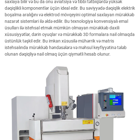
saxlaya bilir və bu da onu aviatsiya və tibbi tətbiqlərdə yüksək
dəqiqlikli komponentlər üçün ideal edir. Bu səviyyədə dəqiqlik elektrik
boşalma aralığını və elektrod mövqeyini optimal saxlayan mürəkkəb
nəzarət sistemləri ilə əldə edilir. Bu texnologiya konvensiyalı emal
üsulları ilə istehsal etmək mümkün olmayan mürəkkəb daxili
xüsusiyyətlər, dərin oyuqlar və mürəkkəb 3D formalara nail olmaqda
üstünlük təşkil edir. Bu imkan xüsusilə mühərrik və matris
istehsalında mürəkkəb həndəsələrə və məhsul keyfiyyətinə tələb
olunan dəqiqliyə nail olmaq üçün qiymətli hesab olunur.