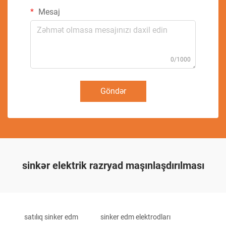
Mesaj
0/1000
Göndər
sinkər elektrik razryad maşınlaşdırılması
satılıq sinker edm
sinker edm elektrodları