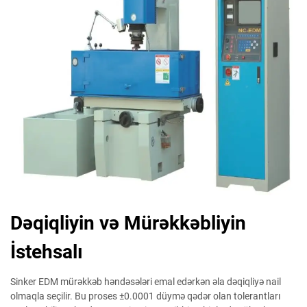
Dəqiqliyin və Mürəkkəbliyin
İstehsalı
Sinker EDM mürəkkəb həndəsələri emal edərkən əla dəqiqliyə nail
olmaqla seçilir. Bu proses ±0.0001 düymə qədər olan tolerantları