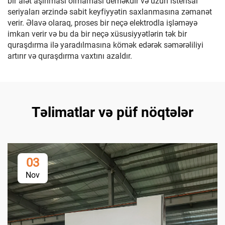
bir alət aşınması olmaması deməkdir və uzun istehsal
seriyaları ərzində sabit keyfiyyətin saxlanmasına zəmanət
verir. Əlavə olaraq, proses bir neçə elektrodla işləməyə
imkan verir və bu da bir neçə xüsusiyyətlərin tək bir
quraşdırma ilə yaradılmasına kömək edərək səmərəliliyi
artırır və quraşdırma vaxtını azaldır.
Təlimatlar və püf nöqtələr
03
Nov