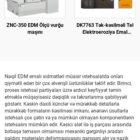
ZNC-350 EDM Ölçü vurğu
DK7763 Tək-kəsilməli Tel
maşını
Elektroeroziya Emal
Maşını
Naqil EDM emalı xidmətləri müasir istehsalatda onları
qiymətli edən bir çox əlverişli üstünlüklər təklif edir. Birinci,
proses istehsal partiyaları üzrə ardıcıl keyfiyyət təmin
etməklə müqayisəsiz dəqiqlik və təkrarlanma qabiliyyəti
göstərir. Kəskin daxili künclər və mürəkkəb detallarla
mürəkkəb formaların kəsilməsi imkanı, ənənəvi üsullarla
istehsalı çox çətin və ya mümkün olmayan komponentlərin
istehsalını mümkün edir. Kəsici alət ilə iş parçası arasında
birbaşa təmasın olmaması mexaniki gərginliyi aradan
qaldırır, materialın deformasiyasını qarşısını alır və nazik