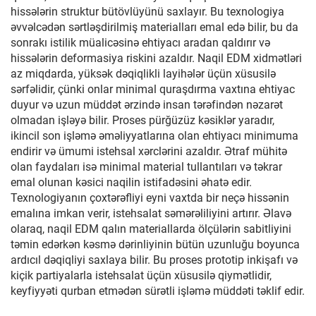
hissələrin struktur bütövlüyünü saxlayır. Bu texnologiya
əvvəlcədən sərtləşdirilmiş materialları emal edə bilir, bu da
sonrakı istilik müalicəsinə ehtiyacı aradan qaldırır və
hissələrin deformasiya riskini azaldır. Naqil EDM xidmətləri
az miqdarda, yüksək dəqiqlikli layihələr üçün xüsusilə
sərfəlidir, çünki onlar minimal quraşdırma vaxtına ehtiyac
duyur və uzun müddət ərzində insan tərəfindən nəzarət
olmadan işləyə bilir. Proses pürğüzüz kəsiklər yaradır,
ikincil son işləmə əməliyyatlarına olan ehtiyacı minimuma
endirir və ümumi istehsal xərclərini azaldır. Ətraf mühitə
olan faydaları isə minimal material tullantıları və təkrar
emal olunan kəsici naqilin istifadəsini əhatə edir.
Texnologiyanın çoxtərəfliyi eyni vaxtda bir neçə hissənin
emalına imkan verir, istehsalat səmərəliliyini artırır. Əlavə
olaraq, naqil EDM qalın materiallarda ölçülərin sabitliyini
təmin edərkən kəsmə dərinliyinin bütün uzunluğu boyunca
ardıcıl dəqiqliyi saxlaya bilir. Bu proses prototip inkişafı və
kiçik partiyalarla istehsalat üçün xüsusilə qiymətlidir,
keyfiyyəti qurban etmədən sürətli işləmə müddəti təklif edir.