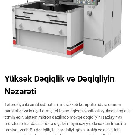
Yüksək Dəqiqlik və Dəqiqliyin
Nəzarəti
Tel eroziya ilə emal xidmətləri, mürəkkəb kompüter idarə olunan
hərəkətlər və inkişaf etmiş tel texnologiyası vasitəsilə yüksək dəqiqlik
təmin edir. Sistem mikron daxilində mövqe dəqiqliyini saxlayır və
mürəkkəb həndəsələr üzrə ölçülərin eyni səviyyədə saxlanılmasına
təminat verir. Bu dəqiqlik, tel gərginliyi, qövs aralığı və dielektrik