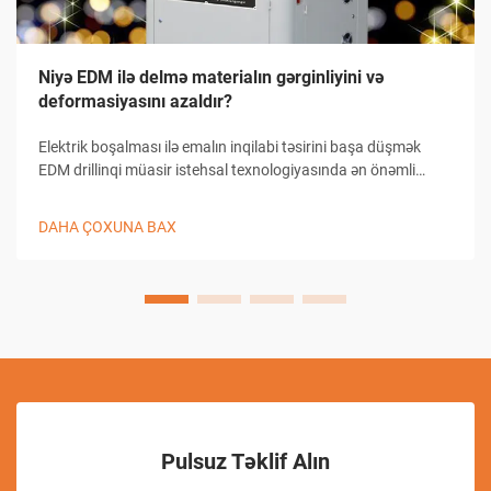
Niyə EDM ilə delmə materialın gərginliyini və
deformasiyasını azaldır?
Elektrik boşalması ilə emalın inqilabi təsirini başa düşmək
EDM drillinqi müasir istehsal texnologiyasında ən önəmli
irəliləyişlərdən birini təmsil edir. Bu mürəkkəb emal prosesi
sənayenin işləməyə yanaşma şəklini dəyişib.
DAHA ÇOXUNA BAX
Pulsuz Təklif Alın