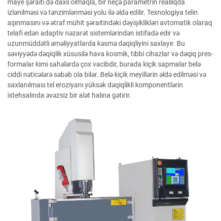
maye şəraiti də daxil olmaqla, bir neçə parametrin reallıqda
izlənilməsi və tənzimlənməsi yolu ilə əldə edilir. Texnologiya telin
aşınmasını və ətraf mühit şəraitindəki dəyişiklikləri avtomatik olaraq
telafi edən adaptiv nəzarət sistemlərindən istifadə edir və
uzunmüddətli əməliyyatlarda kəsmə dəqiqliyini saxlayır. Bu
səviyyədə dəqiqlik xüsusilə hava kosmik, tibbi cihazlar və dəqiq pres-
formalar kimi sahələrdə çox vacibdir, burada kiçik sapmalar belə
ciddi nəticələrə səbəb ola bilər. Belə kiçik meyillərin əldə edilməsi və
saxlanılması tel eroziyanı yüksək dəqiqlikli komponentlərin
istehsalında əvəzsiz bir alət halına gətirir.