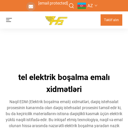
[email protected]
AZ
Təklif alın
tel elektrik boşalma emalı
xidmətləri
Naqil EDM (Elektrik boşalma emalı) xidmətləri, dəqiq istehsalat
prosesinin kənarında olan dəqiq istehsalat prosesini təmsil edir ki,
bu da keçiricilik materiallarını istisna dəqiqlikli kəsmək üçün elektrik
yüklü naqili istifadə edir. Bu inkişaf etmiş texnologiya, naqil və emal
olunan hissə arasında nəzarətli elektrik boşalma yaradan nazik