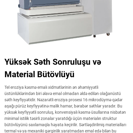
Yüksək Səth Sonruluşu və
Material Bütövlüyü
Tel eroziya kəsmə emalı xidmətlərinin ən əhəmiyyətli
üstünlüklərindən biri əlavə emal olmadan əldə edilən olağanüstü
səth keyfiyyətidir. Nəzarətli eroziya prosesi 16 mikrodüymə qədər
aşağı pürüz keyfiyyətinə malik hamar, bərabər səthlər yaradır. Bu
yüksək keyfiyyətli sonruluş, konvensiyalı kəsmə üsullarına nisbətən
minimal istilik təsirli zonalar yaratdığı üçün materialın struktur
bütövlüyünü saxlamaqla həyata keçirilir. Sərtləşdirilmiş materialları
termal və ya mexaniki gərginlik yaratmadan emal edə bilən bu