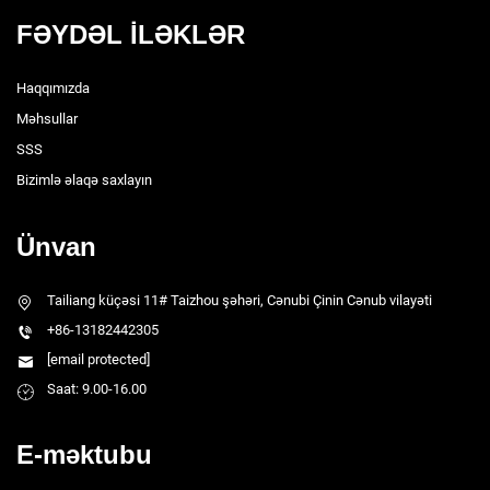
FƏYDƏL İLƏKLƏR
Haqqımızda
Məhsullar
SSS
Bizimlə əlaqə saxlayın
Ünvan
Tailiang küçəsi 11# Taizhou şəhəri, Cənubi Çinin Cənub vilayəti
+86-13182442305
[email protected]
Saat: 9.00-16.00
E-məktubu