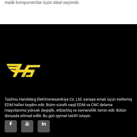
malik komponentlər üçün ideal seçimdir.
Taizhou HarsMarg Elektromexanikiya Co. Ltd. sənaye emalı üçün irəliləmiş
EDM həlləri təqdim edir. Bizim sürətli naqil EDM və CNC deləmə
maşınlarımız yüksək dəqiqlik, etibarlılıq və səmərəlilik təmin edir. Bütün
dünyada etimad edilir. Bu gün qiymət təklifi istəyin.