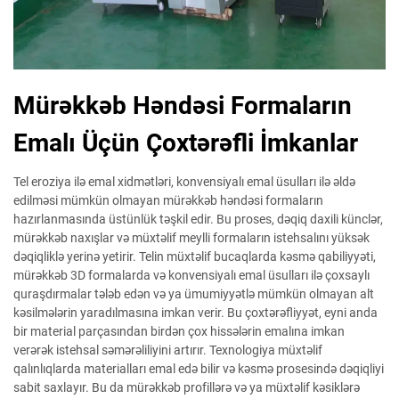
Mürəkkəb Həndəsi Formaların
Emalı Üçün Çoxtərəfli İmkanlar
Tel eroziya ilə emal xidmətləri, konvensiyalı emal üsulları ilə əldə
edilməsi mümkün olmayan mürəkkəb həndəsi formaların
hazırlanmasında üstünlük təşkil edir. Bu proses, dəqiq daxili künclər,
mürəkkəb naxışlar və müxtəlif meylli formaların istehsalını yüksək
dəqiqliklə yerinə yetirir. Telin müxtəlif bucaqlarda kəsmə qabiliyyəti,
mürəkkəb 3D formalarda və konvensiyalı emal üsulları ilə çoxsaylı
quraşdırmalar tələb edən və ya ümumiyyətlə mümkün olmayan alt
kəsilmələrin yaradılmasına imkan verir. Bu çoxtərəfliyyət, eyni anda
bir material parçasından birdən çox hissələrin emalına imkan
verərək istehsal səmərəliliyini artırır. Texnologiya müxtəlif
qalınlıqlarda materialları emal edə bilir və kəsmə prosesində dəqiqliyi
sabit saxlayır. Bu da mürəkkəb profillərə və ya müxtəlif kəsiklərə