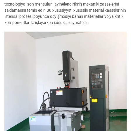
texnologiya, son məhsulun layihələndirilmiş mexaniki xassələrini
saxlamasını təmin edir. Bu xüsusiyyət, xüsusilə material xassələrinin
istehsal prosesi boyunca dəyişmədiyi bahalı materiallar və ya kritik
komponentlər ilə işləyərkən xüsusilə qiymətlidir.