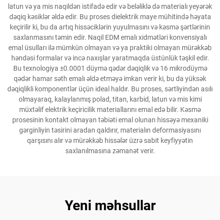
latun və ya mis naqildən istifadə edir və beləliklə də materialı yeyərək
dəqiq kəsiklər əldə edir. Bu proses dielektrik maye mühitində həyata
keçirilir ki, bu da artıq hissəciklərin yuyulmasını və kəsmə şərtlərinin
saxlanmasını təmin edir. Naqil EDM emalı xidmətləri konvensiyalı
emal üsulları ilə mümkün olmayan və ya praktiki olmayan mürəkkəb
həndəsi formalar və incə naxışlar yaratmaqda üstünlük təşkil edir.
Bu texnologiya ±0.0001 düymə qədər dəqiqlik və 16 mikrodüymə
qədər hamar səth emalı əldə etməyə imkan verir ki, bu da yüksək
dəqiqlikli komponentlər üçün ideal haldır. Bu proses, sərtliyindən asılı
olmayaraq, kalaylanmış polad, titan, karbid, latun və mis kimi
müxtəlif elektrik keçiricilik materiallarını emal edə bilir. Kəsmə
prosesinin kontakt olmayan təbiəti emal olunan hissəyə mexaniki
gərginliyin təsirini aradan qaldırır, materialın deformasiyasını
qarşısını alır və mürəkkəb hissələr üzrə sabit keyfiyyətin
saxlanılmasına zəmanət verir.
Yeni məhsullar