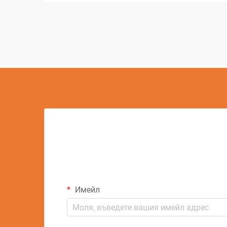
EDM, известно още като рам EDM или
конвенционално EDM, се превърна в
важен елемент...
Имейл