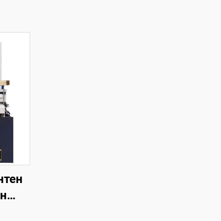
нтен
ен
на