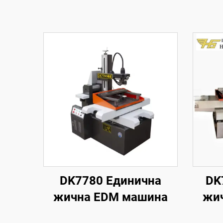
DK7780 Единична
DK
жична EDM машина
жи