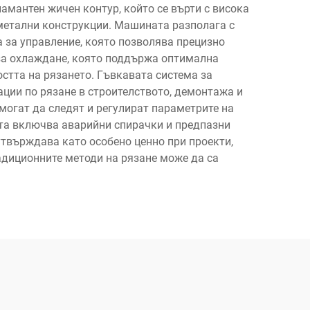
амантен жичен контур, който се върти с висока
 метални конструкции. Машината разполага с
 за управление, която позволява прецизно
 за охлаждане, която поддържа оптимална
стта на рязането. Гъвкавата система за
ации по рязане в строителството, демонтажа и
могат да следят и регулират параметрите на
ата включва аварийни спирачки и предпазни
утвърждава като особено ценно при проекти,
адиционните методи на рязане може да са