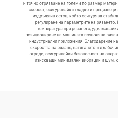
и точно отрязване на големи по размер матери
скорост, осигурявайки гладко и прецизно р
издръжлив остов, който осигурява стабил
регулиране на параметрите на рязането.
температура при рязането, удължавайки
позициониране на машината позволява рязане 
индустриални приложения. Благодарение на 
скоростта на рязане, натягането и дълбоч
огради, осигурявайки безопасност на опера
изискващи минимални вибрации и шум, ко