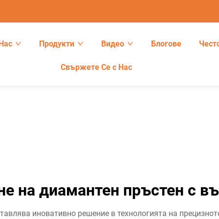
Нас
Продукти
Видео
Блогове
Чест
Свържете Се с Нас
не на диамантен пръстен с в
тавлява иновативно решение в технологията на прецизното