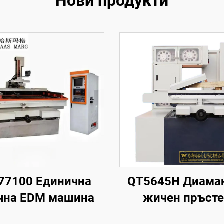
Нови продукти
77100 Единична
QT5645H Диама
чна EDM машина
жичен пръст
режеща маши