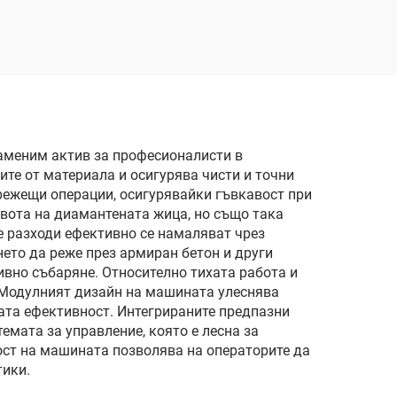
аменим актив за професионалисти в
ите от материала и осигурява чисти и точни
 режещи операции, осигурявайки гъвкавост при
вота на диамантената жица, но също така
е разходи ефективно се намаляват чрез
ето да реже през армиран бетон и други
ивно събаряне. Относително тихата работа и
. Модулният дизайн на машината улеснява
ата ефективност. Интегрираните предпазни
емата за управление, която е лесна за
ост на машината позволява на операторите да
тики.