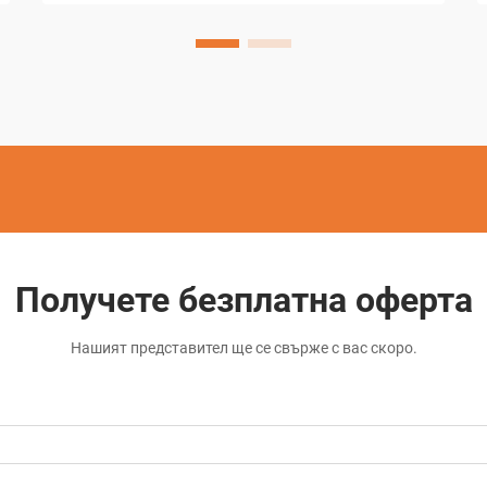
индустрии. Тази напреднала техника
използва контролирани електрически
разряди за отстраняване на материал
от проводими...
Получете безплатна оферта
Нашият представител ще се свърже с вас скоро.