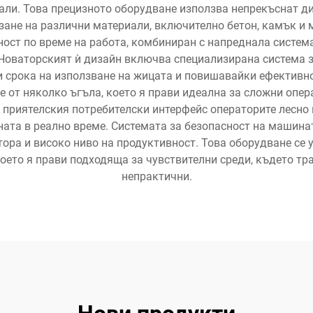
али. Това прецизното оборудване използва непрекъснат ди
язане на различни материали, включително бетон, камък и
ност по време на работа, комбиниран с напреднала система
 Новаторският ѝ дизайн включва специализирана система
 срока на използване на жицата и повишавайки ефективно
от няколко ъгъла, което я прави идеална за сложни опер
приятелския потребителски интерфейс операторите лесно 
ината в реално време. Системата за безопасност на машин
тора и високо ниво на продуктивност. Това оборудване се 
ето я прави подходяща за чувствителни среди, където тр
непрактични.