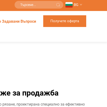
BG
Получете оферта
о Задавани Въпроси
ъже за продажба
 рязане, проектирана специално за ефективно