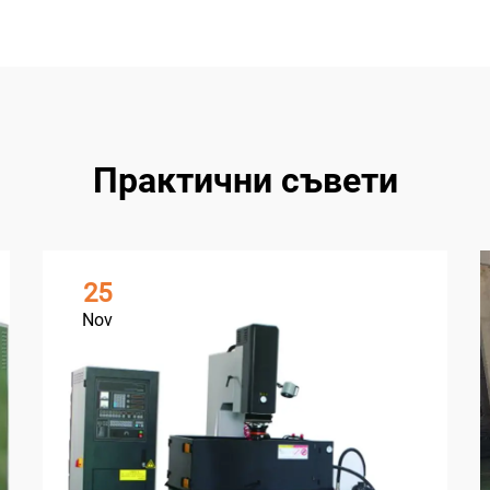
Практични съвети
25
Nov