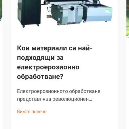
Кои материали са най-
подходящи за
електроерозионно
обработване?
Електроерозионното обработване
представлява революционен
производствен процес, който е
Вижте повече
преобразил прецизната
металообработка в множество