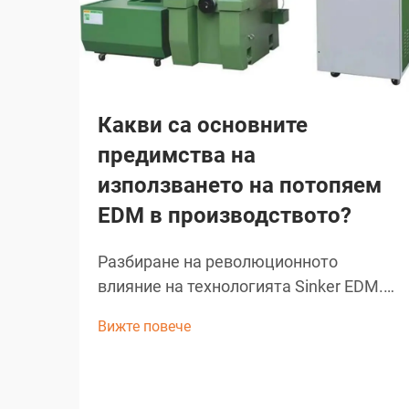
Какви са основните
предимства на
използването на потопяем
EDM в производството?
Разбиране на революционното
влияние на технологията Sinker EDM.
Съвременното производство изисква
Вижте повече
прецизност, ефективност и
иновативни решения за сложни
задачи по машинна обработка. Sinker