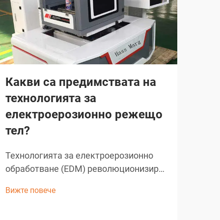
Какви са предимствата на
В 
технологията за
ра
електроерозионно режещо
ел
тел?
об
ла
Технологията за електроерозионно
обработване (EDM) революционизира
Съв
прецизното производство в
разч
Вижте повече
различните индустрии, като
ряза
Вижт
нишковото EDM се превръща в един
комп