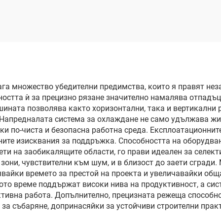
га множество убедителни предимства, които я правят нез
бността ѝ за прецизно рязане значително намалява отпадъц
шината позволява както хоризонтални, така и вертикални
 Напредналата система за охлаждане не само удължава жи
ки по-чиста и безопасна работна среда. Експлоатационнит
ите изисквания за поддръжка. Способността на оборудван
ети на заобикалящите области, го прави идеален за селект
 зони, чувствителни към шум, и в близост до заети сгради
явайки времето за престой на проекта и увеличавайки общ
ото време поддържат високи нива на продуктивност, а сист
ктивна работа. Допълнително, прецизната режеща способн
 за събаряне, допринасяйки за устойчиви строителни прак