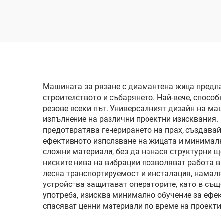
Машината за рязане с диамантена жица предла
строителството и събарянето. Най-вече, спосо
резове всеки път. Универсалният дизайн на ма
изпълнение на различни проектни изисквания.
предотвратява генерирането на прах, създавай
ефективното използване на жицата и минималн
сложни материали, без да нанася структурни щ
ниските нива на вибрации позволяват работа в
лесна транспортируемост и инсталация, намал
устройства защитават операторите, като в същ
употреба, изисква минимално обучение за ефе
спасяват ценни материали по време на проекти