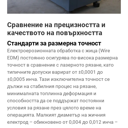
Сравнение на прецизността и
качеството на повърхността
Стандарти за размерна точност
Електроерозионната обработка с жица (Wire
EDM) постоянно осигурява по-висока размерна
точност в сравнение с лазерното рязане, като
типичните допуски варират от ±0,0001 до
±0,0005 инча. Тази изключителна точност се
дължи на стабилния процес на рязане,
минималната топлинна деформация и
способността да се поддържат постоянни
условия за рязане през цялото време на
операцията. Малкият диаметър на жичния
електрод – обикновено от 0,004 до 0,012 инча –