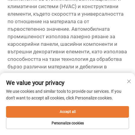
климатични системи (HVAC) и конструктивни
елементи, където скоростта и универсалността
по отношение на материала са от
първостепенно значение. Автомобилната
промишленост използва лазерно рязане за
каросерийни панели, шасийни компоненти и
вътрешни декоративни елементи, като използва
способността на тази технология да обработва
бързо различни материали и дебелини в
рамките на една и съща производствена линия.
We value your privacy
Електронната индустрия използва лазерно
We use cookies and similar tools to provide our services. If you
рязане за обработка на печатни платки,
don't want to accept all cookies, click Personalize cookies.
производство на компоненти и изработване на
корпуси, където са необходими прецизни
Accept all
разрези в непроводими материали. Индустриите
за опаковки и табелни надписи разчитат на
Personalize cookies
способността на лазерното рязане да обработва