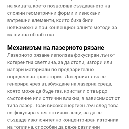
на жицата, което позволява създаването на
сложни геометрични форми и изискани
вътрешни елементи, които биха били
невъзможни при конвенционалните методи за
машинна обработка.
Механизъм на лазерното рязане
Лазерното рязане използва фокусиран лъч от
когерентна светлина, за да стопи, изгори или
изпари материали по предварително
определена траектория. Лазерният лъч се
генерира чрез възбуждане на лазерна среда,
която може да бъде газ, кристали с твърдо
състояние или оптични влакна, в зависимост от
типа лазер. Този високоенергиен лъч след това
се фокусира чрез оптични лещи, за да се
създаде изключително концентриран източник
на топлина, способен да реже различни