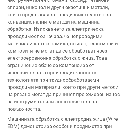
инструментални стомани, карбид, титанови
сплави, инконел и други екзотични метали,
които представляват предизвикателство за
конвенционалните методи на машинна
обработка. Изискването за електрическа
проводимост означава, че непроводими
материали като керамика, стъкло, пластмаси и
композити не могат да се обработват чрез
електроерозионна обработка с жица. Това
ограничение обаче се компенсира от
изключителната производителност на
технологията при труднообработваеми
проводими материали, които при други методи
на рязане могат да причинят прекомерен износ
на инструмента или лошо качество на
повърхността.
Машинната обработка с електродна жица (Wire
EDM) демонстрира особени предимства при