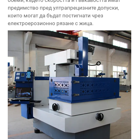
обеми, където скоростта и гъвкавостта имат
предимство пред ултрапрецизните допуски,
които могат да бъдат постигнати чрез
електроерозионно рязане с жица.