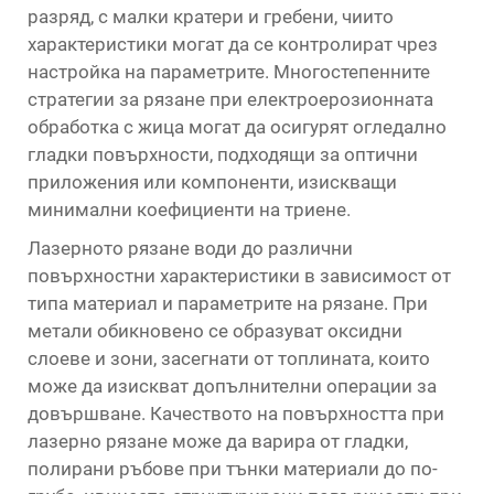
разряд, с малки кратери и гребени, чиито
характеристики могат да се контролират чрез
настройка на параметрите. Многостепенните
стратегии за рязане при електроерозионната
обработка с жица могат да осигурят огледално
гладки повърхности, подходящи за оптични
приложения или компоненти, изискващи
минимални коефициенти на триене.
Лазерното рязане води до различни
повърхностни характеристики в зависимост от
типа материал и параметрите на рязане. При
метали обикновено се образуват оксидни
слоеве и зони, засегнати от топлината, които
може да изискват допълнителни операции за
довършване. Качеството на повърхността при
лазерно рязане може да варира от гладки,
полирани ръбове при тънки материали до по-