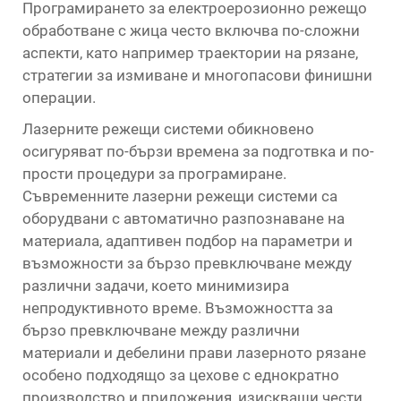
Програмирането за електроерозионно режещо
обработване с жица често включва по-сложни
аспекти, като например траектории на рязане,
стратегии за измиване и многопасови финишни
операции.
Лазерните режещи системи обикновено
осигуряват по-бързи времена за подготвка и по-
прости процедури за програмиране.
Съвременните лазерни режещи системи са
оборудвани с автоматично разпознаване на
материала, адаптивен подбор на параметри и
възможности за бързо превключване между
различни задачи, което минимизира
непродуктивното време. Възможността за
бързо превключване между различни
материали и дебелини прави лазерното рязане
особено подходящо за цехове с еднократно
производство и приложения, изискващи чести