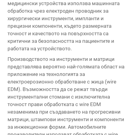
медицински устройства използва машинната
обработка чрез електроден проводник за
хирургически инструменти, импланти и
прецизни компоненти, където размерната
точност и качеството на повърхността са
критични за безопасността на пациентите и
работата на устройството.
Производството на инструменти и матрици
представлява вероятно най-голямата област на
приложение на технологията за
електроерозионно обработване с жица (wire
EDM). Възможността да се режат твърди
инструментални стомани с изключителна
точност прави обработката с wire EDM
незаменима при създаването на прогресивни
матрици, штампови инструменти и компоненти
за инжекционни форми. Автомобилните
производители използват обработката с wire