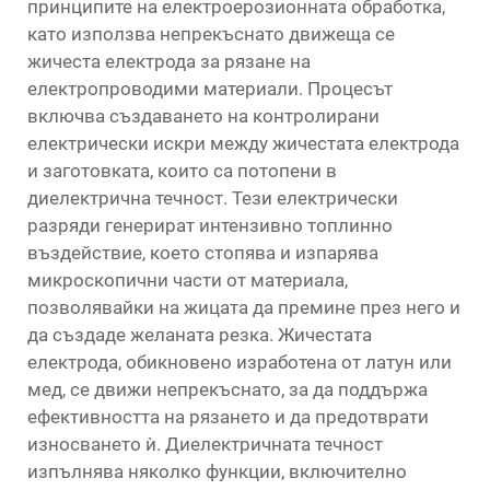
принципите на електроерозионната обработка,
като използва непрекъснато движеща се
жичеста електрода за рязане на
електропроводими материали. Процесът
включва създаването на контролирани
електрически искри между жичестата електрода
и заготовката, които са потопени в
диелектрична течност. Тези електрически
разряди генерират интензивно топлинно
въздействие, което стопява и изпарява
микроскопични части от материала,
позволявайки на жицата да премине през него и
да създаде желаната резка. Жичестата
електрода, обикновено изработена от латун или
мед, се движи непрекъснато, за да поддържа
ефективността на рязането и да предотврати
износването ѝ. Диелектричната течност
изпълнява няколко функции, включително