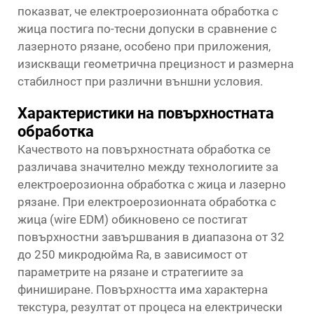
показват, че електроерозионната обработка с
жица постига по-тесни допуски в сравнение с
лазерното рязане, особено при приложения,
изискващи геометрична прецизност и размерна
стабилност при различни външни условия.
Характеристики на повърхностната
обработка
Качеството на повърхностната обработка се
различава значително между технологиите за
електроерозионна обработка с жица и лазерно
рязане. При електроерозионната обработка с
жица (wire EDM) обикновено се постигат
повърхностни завършвания в диапазона от 32
до 250 микродюйма Ra, в зависимост от
параметрите на рязане и стратегиите за
финиширане. Повърхността има характерна
текстура, резултат от процеса на електрически