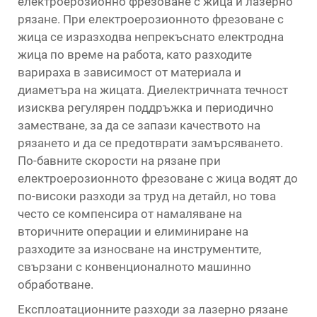
електроерозионно фрезоване с жица и лазерно
рязане. При електроерозионното фрезоване с
жица се изразходва непрекъснато електродна
жица по време на работа, като разходите
варираха в зависимост от материала и
диаметъра на жицата. Диелектричната течност
изисква регулярен поддръжка и периодично
заместване, за да се запази качеството на
рязането и да се предотврати замърсяването.
По-бавните скорости на рязане при
електроерозионното фрезоване с жица водят до
по-високи разходи за труд на детайл, но това
често се компенсира от намаляване на
вторичните операции и елиминиране на
разходите за износване на инструментите,
свързани с конвенционалното машинно
обработване.
Експлоатационните разходи за лазерно рязане