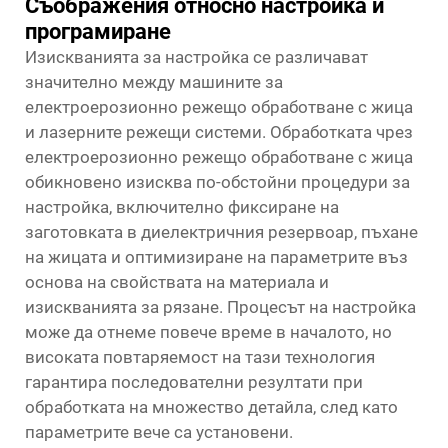
Съображения относно настройка и
програмиране
Изискванията за настройка се различават
значително между машините за
електроерозионно режещо обработване с жица
и лазерните режещи системи. Обработката чрез
електроерозионно режещо обработване с жица
обикновено изисква по-обстойни процедури за
настройка, включително фиксиране на
заготовката в диелектричния резервоар, пъхане
на жицата и оптимизиране на параметрите въз
основа на свойствата на материала и
изискванията за рязане. Процесът на настройка
може да отнеме повече време в началото, но
високата повтаряемост на тази технология
гарантира последователни резултати при
обработката на множество детайла, след като
параметрите вече са установени.