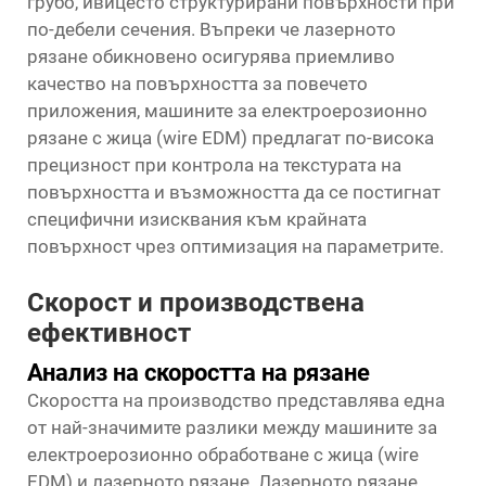
грубо, ивицесто структурирани повърхности при
по-дебели сечения. Въпреки че лазерното
рязане обикновено осигурява приемливо
качество на повърхността за повечето
приложения, машините за електроерозионно
рязане с жица (wire EDM) предлагат по-висока
прецизност при контрола на текстурата на
повърхността и възможността да се постигнат
специфични изисквания към крайната
повърхност чрез оптимизация на параметрите.
Скорост и производствена
ефективност
Анализ на скоростта на рязане
Скоростта на производство представлява една
от най-значимите разлики между машините за
електроерозионно обработване с жица (wire
EDM) и лазерното рязане. Лазерното рязане