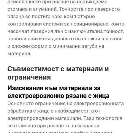
окисляването при рязане на неръждаема
стомана и алуминий. Точността при лазерното
рязане се постига чрез компютърно
контролирани системи за позициониране, които
насочват лазерния лъч с изключителна точност,
позволявайки създаването на сложни шаркове
и сложни форми с минимални загуби на
материал.
Съвместимост с материали и
ограничения
Изисквания към материала за
електроерозионно рязане с жица
Основното ограничение на електроерозионната
обработка с жица е необходимостта от
електропроводими материали. Тази технология
се отличава при рязането на закалени