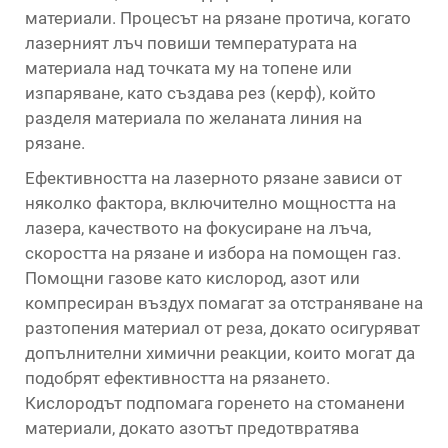
материали. Процесът на рязане протича, когато
лазерният лъч повиши температурата на
материала над точката му на топене или
изпаряване, като създава рез (керф), който
разделя материала по желаната линия на
рязане.
Ефективността на лазерното рязане зависи от
няколко фактора, включително мощността на
лазера, качеството на фокусиране на лъча,
скоростта на рязане и избора на помощен газ.
Помощни газове като кислород, азот или
компресиран въздух помагат за отстраняване на
разтопения материал от реза, докато осигуряват
допълнителни химични реакции, които могат да
подобрят ефективността на рязането.
Кислородът подпомага горенето на стоманени
материали, докато азотът предотвратява