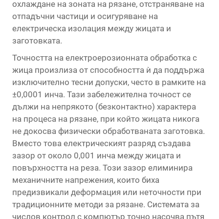
охлаждане на зоната на рязане, отстраняване на
отпадъчни частици и осигуряване на
електрическа изолация между жицата и
заготовката.
Точността на електроерозионната обработка с
жица произлиза от способността ѝ да поддържа
изключително тесни допуски, често в рамките на
±0,0001 инча. Тази забележителна точност се
дължи на непрякото (безконтактно) характера
на процеса на рязане, при който жицата никога
не докосва физически обработваната заготовка.
Вместо това електрическият разряд създава
зазор от около 0,001 инча между жицата и
повърхността на реза. Този зазор елиминира
механичните напрежения, които биха
предизвикали деформация или неточности при
традиционните методи за рязане. Системата за
числов контрол с компютър точно насочва пътя