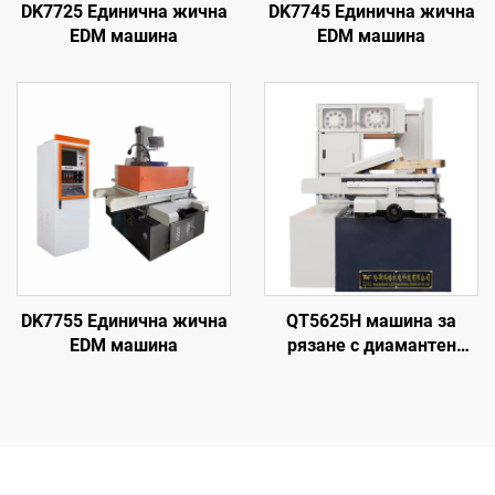
DK7725 Единична жична
DK7745 Единична жична
EDM машина
EDM машина
DK7755 Единична жична
QT5625H машина за
EDM машина
рязане с диамантен
волфрамов електрод