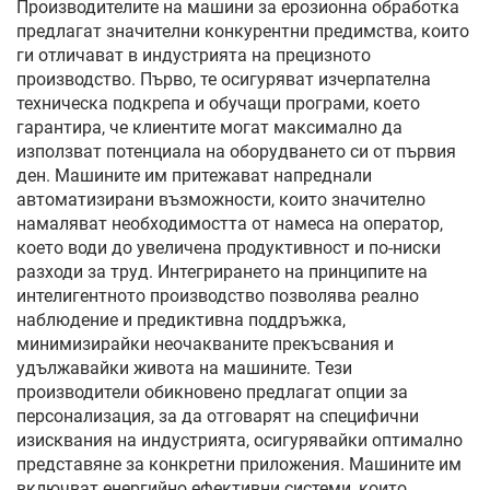
Производителите на машини за ерозионна обработка
предлагат значителни конкурентни предимства, които
ги отличават в индустрията на прецизното
производство. Първо, те осигуряват изчерпателна
техническа подкрепа и обучащи програми, което
гарантира, че клиентите могат максимално да
използват потенциала на оборудването си от първия
ден. Машините им притежават напреднали
автоматизирани възможности, които значително
намаляват необходимостта от намеса на оператор,
което води до увеличена продуктивност и по-ниски
разходи за труд. Интегрирането на принципите на
интелигентното производство позволява реално
наблюдение и предиктивна поддръжка,
минимизирайки неочакваните прекъсвания и
удължавайки живота на машините. Тези
производители обикновено предлагат опции за
персонализация, за да отговарят на специфични
изисквания на индустрията, осигурявайки оптимално
представяне за конкретни приложения. Машините им
включват енергийно ефективни системи, които