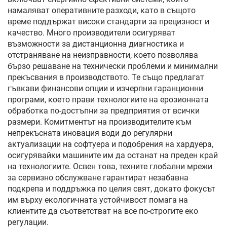
намаляват оперативните разходи, като в същото
време поддържат високи стандарти за прецизност и
качество. Много производители осигуряват
възможности за дистанционна диагностика и
отстраняване на неизправности, което позволява
бързо решаване на технически проблеми и минимални
прекъсвания в производството. Те също предлагат
гъвкави финансови опции и изчерпни гаранционни
програми, което прави технологиите на ерозионната
обработка по-достъпни за предприятия от всички
размери. Комитментът на производителите към
непрекъсната иновация води до регулярни
актуализации на софтуера и подобрения на хардуера,
осигурявайки машините им да останат на преден край
на технологиите. Освен това, техните глобални мрежи
за сервизно обслужване гарантират незабавна
подкрепа и поддръжка по целия свят, докато фокусът
им върху екологичната устойчивост помага на
клиентите да съответстват на все по-строгите еко
регулации.