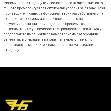
минимизират отпадъците и екологичното въздействие, като в
същото време осигуряват оптимални условия за рязане. Тези
производители също се фокусират върху разработването на
еко-приятелски консумативи и внедряването на
ресурсоикономични производствени процеси. Техният
ангажимент към устойчивостта се разпространява и върху
предлагането на решения за намаляване на въглеродния
отпечатък в операциите на клиентите чрез оптимално
използване на машините и намаляване на материалните
отпадъци.