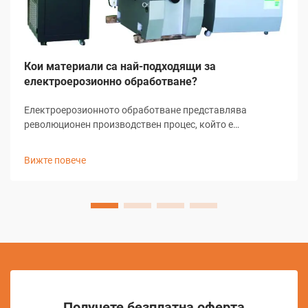
Кои материали са най-подходящи за
електроерозионно обработване?
Електроерозионното обработване представлява
революционен производствен процес, който е
преобразил прецизната металообработка в множество
индустрии. Тази напреднала техника използва
Вижте повече
контролирани електрически разряди за отстраняване на
материал от проводими...
Получете безплатна оферта