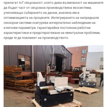
прилагат IoT свързаност, която дава възможност на машините
да бъдат част от свързана производствена екосистема,
улесняваща събирането на данни, анализа им и
оптимизацията на процесите. Интегрирането на напреднали
сензорни системи осигурява изчерпателно наблюдение на
ключови параметри, гарантирайки постоянни работни
характеристики и предотвратяване на евентуални проблеми,
преди те да повлияят на производството.