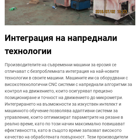
Интеграция на напреднали
технологии
Производителите на съвременни машини за ерозия се
отличават с безпроблемната интеграция на най-новите
технологии в своите машини. Машините им са оборудвани с
високотехнологични CNC системи с напреднали алгоритми за
контрол на движението, които осигуряват прецизно
позициониране и точност на движението до микрометри.
Интегрирането на възможности за изкуствен интелект и
машинното обучение позволява адаптивни системи за
управление, които оптимизират параметрите на рязане в
реално време, като по този начин максимално повишават
ефективността, като в същото време запазват високото
качество на обработената повърхност. Тези производители