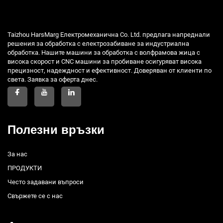
Taizhou HarsMarg Електромеханична Co. Ltd. предлага напреднали
решения за обработка с електрозабиване за индустриална
обработка. Нашите машини за обработка с волфрамова жица с
висока скорост и CNC машини за пробиване осигуряват висока
прецизност, надеждност и ефективност. Доверяван от клиенти по
света. Заявка за оферта днес.
Полезни връзки
За нас
ПРОДУКТИ
Често задавани въпроси
Свържете се с нас