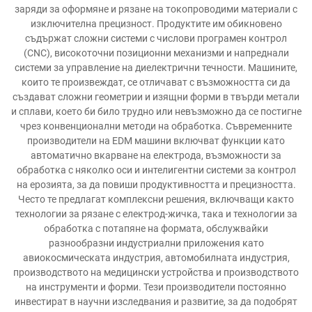
заряди за оформяне и рязане на токопроводими материали с
изключителна прецизност. Продуктите им обикновено
съдържат сложни системи с числови програмен контрол
(CNC), високоточни позиционни механизми и напреднали
системи за управление на диелектрични течности. Машините,
които те произвеждат, се отличават с възможността си да
създават сложни геометрии и изящни форми в твърди метали
и сплави, което би било трудно или невъзможно да се постигне
чрез конвенционални методи на обработка. Съвременните
производители на EDM машини включват функции като
автоматично вкарване на електрода, възможности за
обработка с няколко оси и интелигентни системи за контрол
на ерозията, за да повиши продуктивността и прецизността.
Често те предлагат комплексни решения, включващи както
технологии за рязане с електрод-жичка, така и технологии за
обработка с потапяне на формата, обслужвайки
разнообразни индустриални приложения като
авиокосмическата индустрия, автомобилната индустрия,
производството на медицински устройства и производството
на инструменти и форми. Тези производители постоянно
инвестират в научни изследвания и развитие, за да подобрят