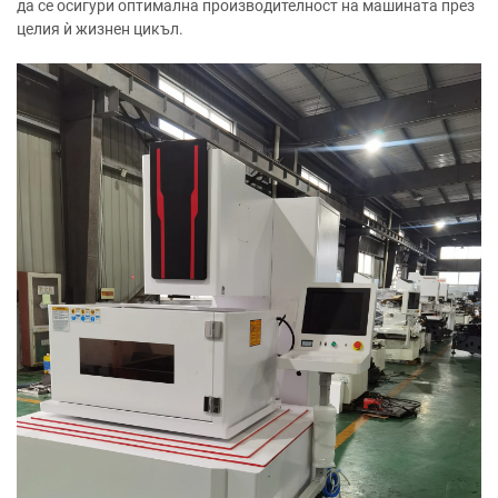
да се осигури оптимална производителност на машината през
целия ѝ жизнен цикъл.