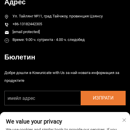
Адрес
Ул. Тайлянг №11, град Тайчжоу, провинция Цзянсу
+86-13182442305
[email protected]
Време: 9.00 ч. сутринта - 4.00 ч. следобед
Бюлетин
Добре дошли в Комunicate with Us за най-новата информация за
продуктите
ИЗПРАТИ
We value your privacy
We use cookies and similar tools to provide our services. If you