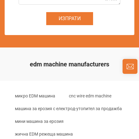
ИЗПРАТИ
edm machine manufacturers
микро EDM машина
cnc wire edm machine
машина за ерозия с електрод-утопител за продажба
мини машина за ерозия
жична EDM режеща машина