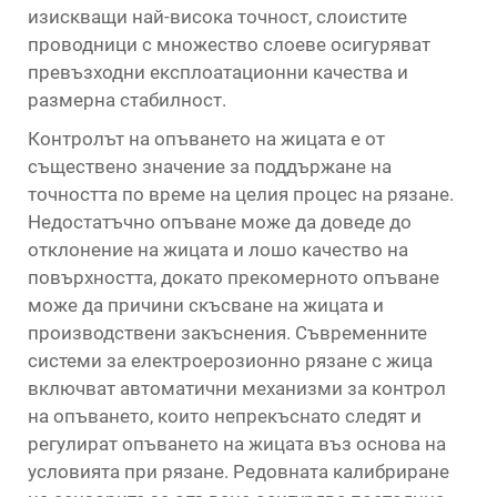
изискващи най-висока точност, слоистите
проводници с множество слоеве осигуряват
превъзходни експлоатационни качества и
размерна стабилност.
Контролът на опъването на жицата е от
съществено значение за поддържане на
точността по време на целия процес на рязане.
Недостатъчно опъване може да доведе до
отклонение на жицата и лошо качество на
повърхността, докато прекомерното опъване
може да причини скъсване на жицата и
производствени закъснения. Съвременните
системи за електроерозионно рязане с жица
включват автоматични механизми за контрол
на опъването, които непрекъснато следят и
регулират опъването на жицата въз основа на
условията при рязане. Редовната калибриране