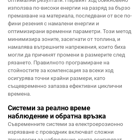
оптимални резултати. Първият ход обикновено
използва по-високи енергии на разряд за бързо
премахване на материала, последвани от все по-
фини резения с намалени енергии и
оптимизирани временни параметри. Този метод
минимизира зоните, засегнати от топлина, и
намалява вътрешните напрежения, които биха
могли да причинят промени в размерите след
рязането. Правилното програмиране на
стойностите за компенсация за всеки ход
осигурява точни крайни размери, като
същевременно запазва ефективни циклични
времена.
Системи за реално време
наблюдение и обратна връзка
Съвременните системи за електроерозионно
изрязване с проводник включват сложни
технологии за наблюдение, които осигуряват