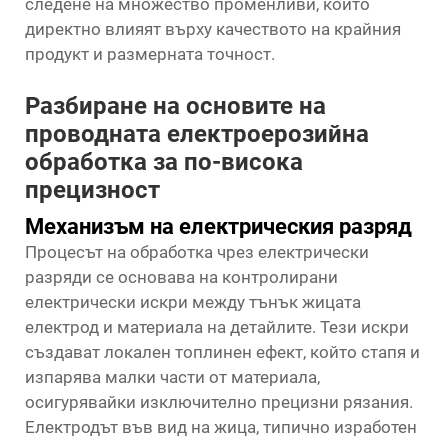
следене на множество променливи, които
директно влияят върху качеството на крайния
продукт и размерната точност.
Разбиране на основите на
проводната електроерозийна
обработка за по-висока
прецизност
Механизъм на електрическия разряд
Процесът на обработка чрез електрически
разряди се основава на контролирани
електрически искри между тънък жицата
електрод и материала на детайлите. Тези искри
създават локален топлинен ефект, който стапя и
изпарява малки части от материала,
осигурявайки изключително прецизни рязания.
Електродът във вид на жица, типично изработен