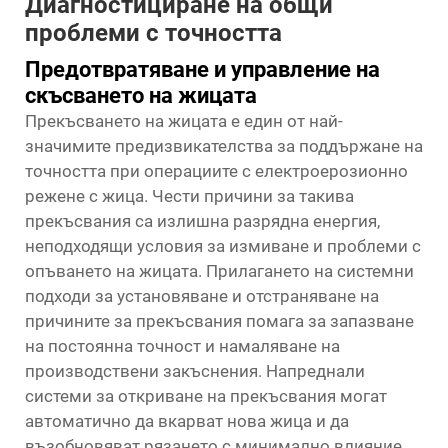
Диагностициране на общи
проблеми с точността
Предотвратяване и управление на
скъсването на жицата
Прекъсването на жицата е един от най-
значимите предизвикателства за поддържане на
точността при операциите с електроерозионно
режене с жица. Чести причини за такива
прекъсвания са излишна разрядна енергия,
неподходящи условия за измиване и проблеми с
опъването на жицата. Прилагането на системни
подходи за установяване и отстраняване на
причините за прекъсвания помага за запазване
на постоянна точност и намаляване на
производствени закъснения. Напреднали
системи за откриване на прекъсвания могат
автоматично да вкарват нова жица и да
възобновяват рязането с минимално влияние