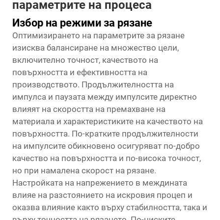
параметрите на процеса
Избор на режими за рязане
Оптимизирането на параметрите за рязане
изисква балансиране на множество цели,
включително точност, качеството на
повърхността и ефективността на
производството. Продължителността на
импулса и паузата между импулсите директно
влияят на скоростта на премахване на
материала и характеристиките на качеството на
повърхността. По-кратките продължителности
на импулсите обикновено осигуряват по-добро
качество на повърхността и по-висока точност,
но при намалена скорост на рязане.
Настройката на напрежението в междината
влияе на разстоянието на искровия процеп и
оказва влияние както върху стабилността, така и
върху точността на рязането. По-ниските