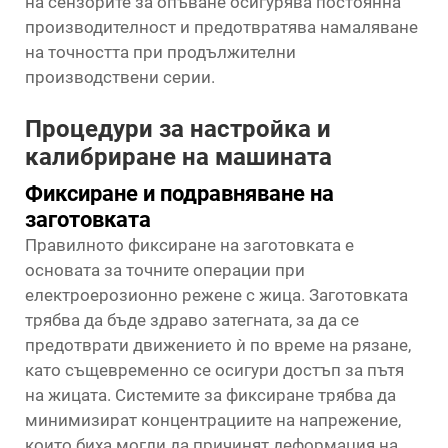
на сензорите за опъване осигурява постоянна
производителност и предотвратява намаляване
на точността при продължителни
производствени серии.
Процедури за настройка и
калибриране на машината
Фиксиране и подравняване на
заготовката
Правилното фиксиране на заготовката е
основата за точните операции при
електроерозионно режене с жица. Заготовката
трябва да бъде здраво затегната, за да се
предотврати движението ѝ по време на рязане,
като същевременно се осигури достъп за пътя
на жицата. Системите за фиксиране трябва да
минимизират концентрациите на напрежение,
които биха могли да причинят деформация на