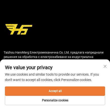
Taizhou HarsMarg Електромеханична Co. Ltd. предлага напреднали
решения за обработка с електрозабиване за индустриална
обработка. Нашите машини за обработка с волфрамова жица с
висока скорост и CNC машини за пробиване осигуряват висока
We value your privacy
прецизност, надеждност и ефективност. Доверяван от клиенти по
We use cookies and similar tools to provide our services. If you
света. Заявка за оферта днес.
don't want to accept all cookies, click Personalize cookies.
Accept all
Полезни връзки
Personalize cookies