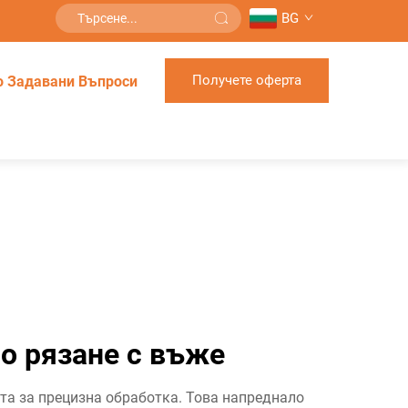
BG
Получете оферта
о Задавани Въпроси
о рязане с въже
та за прецизна обработка. Това напреднало