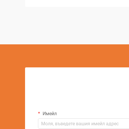
представлява едно от най-значимите
постижения в съвременната
производствена технология. Този
сложен процес на обработка е
променил начина, по който
индустриите подхождат към
предварителни...
Имейл