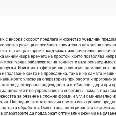
ик с висока скорост предлага множество убедливи предимс
скоростна режеща способност значително намалява произв
е, като в същото време поддържат изключително високи ст
ка минимизира времето на простои, което позволява неп
ие осигурява забележителна точност и възпроизводимост,
и допуски. Изисканата филтрираща система на машината п
 използване както на проводника, така и на самата машин
тивен, което улеснява операторите при работа и програмир
рантира дългосрочна надеждност и стабилност дори при п
 за интелигентно управление на енергията, помагат за нам
жността за рязане на сложни форми и ъгли с минимално и
ния. Напредналата технология против електролиза предпа
остната обработка. Освен това, интегрираната система з
на операторите да поддържат оптимални режими на рязане 