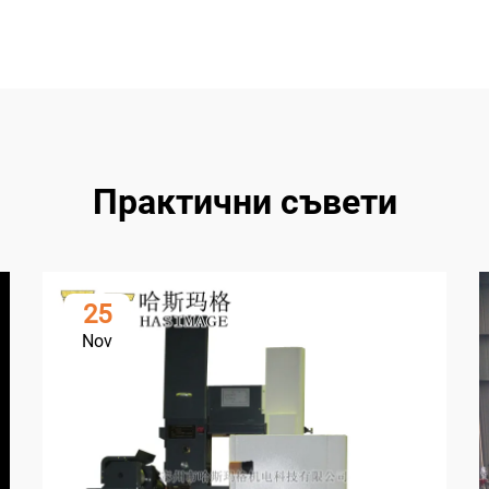
Практични съвети
25
Nov