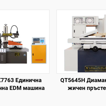
7763 Единична
QT5645H Диама
чна EDM машина
жичен пръст
режеща маши