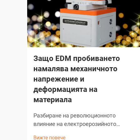
Защо EDM пробиването
намалява механичното
напрежение и
деформацията на
материала
Разбиране на революционното
влияние на електроерозийното
пробиване EDM пробиването
Вижте повече