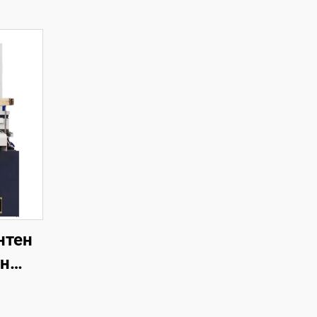
нтен
ен
на