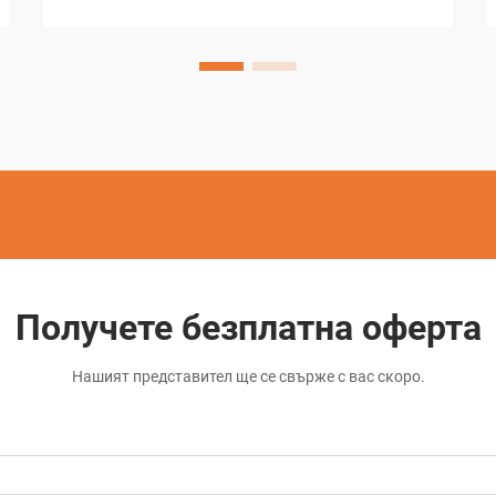
обработка използва електрически
разряди между тънък телов електрод
и обработвания материал...
Получете безплатна оферта
Нашият представител ще се свърже с вас скоро.