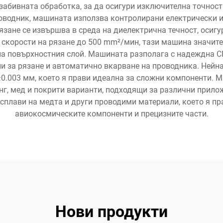
забивната обработка, за да осигури изключителна точност 
оводник, машината използва контролирани електрически и
язане се извършва в среда на диелектрична течност, осиг
 скорости на рязане до 500 mm²/мин, тази машина значите
на повърхностния слой. Машината разполага с надеждна CN
и за рязане и автоматично вкарване на проводника. Нейна
±0.003 мм, което я прави идеална за сложни компоненти.
, мед и покрити варианти, подходящи за различни прилож
 сплави на медта и други проводими материали, което я п
авиокосмическите компоненти и прецизните части.
Нови продукти