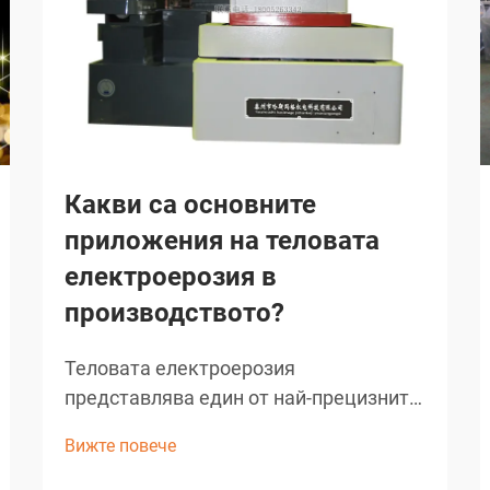
Какви са основните
приложения на теловата
електроерозия в
производството?
Теловата електроерозия
представлява един от най-прецизните
и универсални производствени
Вижте повече
процеси, достъпни за съвременната
индустрия. Тази напреднала машинна