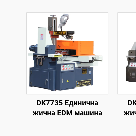
DK7735 Единична
DK
жична EDM машина
жи