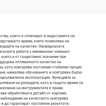
тва, които я отличават в индустрията на
одственото време, което позволява на
андарти на качество. Напредналата
рекъсната работа с минимално човешко
 което е от съществено значение при
оддържа оптималното качество на
а, като осигурява постоянен стабилен процес
ане, намалява обучаването и осигурява бързо
родължителна експлоатация. Функциите за
аляване на разходите, като в същото време се
зносване на инструментите я прави
зва обработената детайл от корозия,
а наблюдение на качеството осигурява
и да гарантират постоянни резултати.