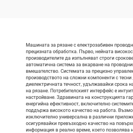
Машината за рязане с електрозабивен проводн
прецизната обработка. Първо, нейната високо
производителите да изпълняват строги сроков
автоматична система за вкарване на проводни
вмешателство. Системата за прецизно управлен
производството на сложни компоненти с тесн
диелектричната течност, удължавайки срока на
на рязане. Потребителският интерфейс е интуи
настройване. Здравината на конструкцията га
енергийна ефективност, включително системите
поддържа високото качество на работа. Възмо
изключително универсална в различни приложе
осигурявайки превъзходно качество на повърхн
информация в реално време, което позволява 