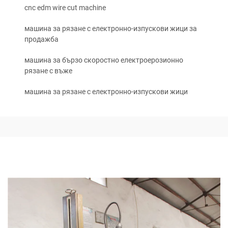
cnc edm wire cut machine
машина за рязане с електронно-изпускови жици за
продажба
машина за бързо скоростно електроерозионно
рязане с въже
машина за рязане с електронно-изпускови жици