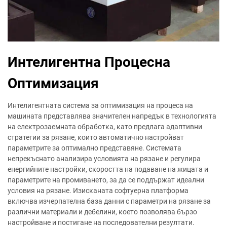
Интелигентна Процесна
Оптимизация
Интелигентната система за оптимизация на процеса на
машината представлява значителен напредък в технологията
на електрозаемната обработка, като предлага адаптивни
стратегии за рязане, които автоматично настройват
параметрите за оптимално представяне. Системата
непрекъснато анализира условията на рязане и регулира
енергийните настройки, скоростта на подаване на жицата и
параметрите на промиването, за да се поддържат идеални
условия на рязане. Изисканата софтуерна платформа
включва изчерпателна база данни с параметри на рязане за
различни материали и дебелини, което позволява бързо
настройване и постигане на последователни резултати.