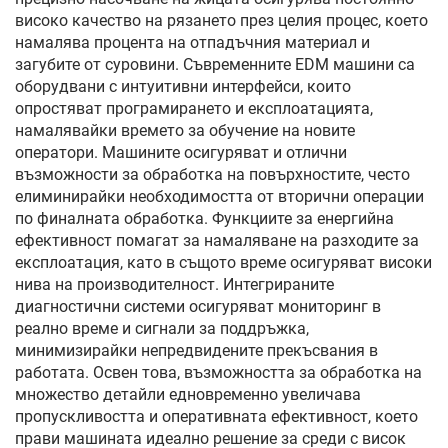
високо качество на рязането през целия процес, което
намалява процента на отпадъчния материал и
загубите от суровини. Съвременните EDM машини са
оборудвани с интуитивни интерфейси, които
опростяват програмирането и експлоатацията,
намалявайки времето за обучение на новите
оператори. Машините осигуряват и отлични
възможности за обработка на повърхностите, често
елиминирайки необходимостта от вторични операции
по финалната обработка. Функциите за енергийна
ефективност помагат за намаляване на разходите за
експлоатация, като в същото време осигуряват високи
нива на производителност. Интегрираните
диагностични системи осигуряват мониторинг в
реално време и сигнали за поддръжка,
минимизирайки непредвидените прекъсвания в
работата. Освен това, възможността за обработка на
множество детайли едновременно увеличава
пропускливостта и оперативната ефективност, което
прави машината идеално решение за среди с висок