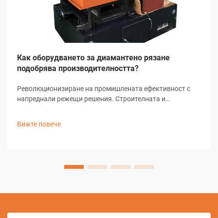
Как оборудването за диамантено рязане
подобрява производителността?
Революционизиране на промишлената ефективност с
напреднали режещи решения. Строителната и
производствената индустрия переживяват значителни
трансформации благодарение на технологичния
Вижте повече
напредък, като диамантените режещи устройства стоят
начело...