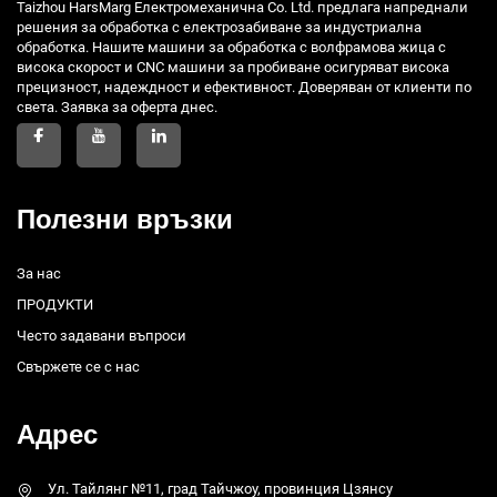
Taizhou HarsMarg Електромеханична Co. Ltd. предлага напреднали
решения за обработка с електрозабиване за индустриална
обработка. Нашите машини за обработка с волфрамова жица с
висока скорост и CNC машини за пробиване осигуряват висока
прецизност, надеждност и ефективност. Доверяван от клиенти по
света. Заявка за оферта днес.
Полезни връзки
За нас
ПРОДУКТИ
Често задавани въпроси
Свържете се с нас
Адрес
Ул. Тайлянг №11, град Тайчжоу, провинция Цзянсу