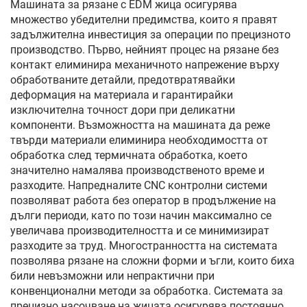
Машината за рязане с EDM жица осигурява
множество убедителни предимства, които я правят
задължителна инвестиция за операции по прецизното
производство. Първо, нейният процес на рязане без
контакт елиминира механичното напрежение върху
обработваните детайли, предотвратявайки
деформация на материала и гарантирайки
изключителна точност дори при деликатни
компоненти. Възможността на машината да реже
твърди материали елиминира необходимостта от
обработка след термичната обработка, което
значително намалява производственото време и
разходите. Напредналите CNC контролни системи
позволяват работа без оператор в продължение на
дълги периоди, като по този начин максимално се
увеличава производителността и се минимизират
разходите за труд. Многостранността на системата
позволява рязане на сложни форми и ъгли, които биха
били невъзможни или непрактични при
конвенционални методи за обработка. Системата за
прецизно насочване на жицата осигурява постоянно