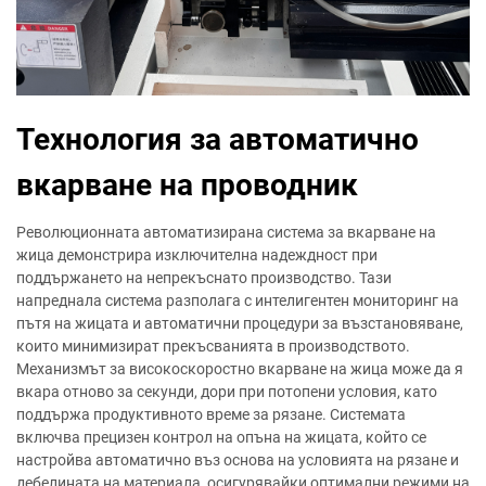
Технология за автоматично
вкарване на проводник
Революционната автоматизирана система за вкарване на
жица демонстрира изключителна надеждност при
поддържането на непрекъснато производство. Тази
напреднала система разполага с интелигентен мониторинг на
пътя на жицата и автоматични процедури за възстановяване,
които минимизират прекъсванията в производството.
Механизмът за високоскоростно вкарване на жица може да я
вкара отново за секунди, дори при потопени условия, като
поддържа продуктивното време за рязане. Системата
включва прецизен контрол на опъна на жицата, който се
настройва автоматично въз основа на условията на рязане и
дебелината на материала, осигурявайки оптимални режими на