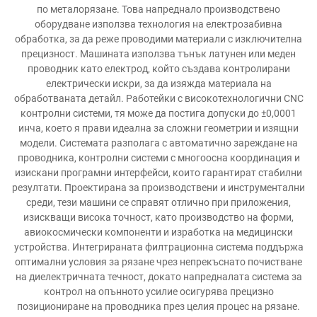
по металорязане. Това напреднало производствено
оборудване използва технология на електрозабивна
обработка, за да реже проводими материали с изключителна
прецизност. Машината използва тънък латунен или меден
проводник като електрод, който създава контролирани
електрически искри, за да изяжда материала на
обработваната детайл. Работейки с високотехнологични CNC
контролни системи, тя може да постига допуски до ±0,0001
инча, което я прави идеална за сложни геометрии и изящни
модели. Системата разполага с автоматично зареждане на
проводника, контролни системи с многоосна координация и
изискани програмни интерфейси, които гарантират стабилни
резултати. Проектирана за производствени и инструментални
среди, тези машини се справят отлично при приложения,
изискващи висока точност, като производство на форми,
авиокосмически компоненти и изработка на медицински
устройства. Интегрираната филтрационна система поддържа
оптимални условия за рязане чрез непрекъснато почистване
на диелектричната течност, докато напредналата система за
контрол на опънното усилие осигурява прецизно
позициониране на проводника през целия процес на рязане.