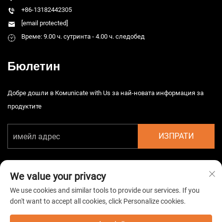
+86-13182442305
[email protected]
Време: 9.00 ч. сутринта - 4.00 ч. следобед
Бюлетин
Добре дошли в Комunicate with Us за най-новата информация за
продуктите
ИЗПРАТИ
We value your privacy
We use cookies and similar tools to provide our services. If you
don't want to accept all cookies, click Personalize cookies.
Автоматично право © 2026 Китайска Taizhou HarsMarg
Електромеханична Co. Ltd. Всички права запазени. -
Политика за
поверителност