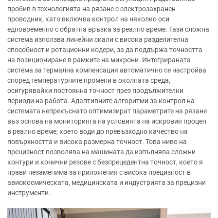
пробив в технологията на рязане с електрозахранен
проводник, като включва контрол на няколко оси
едновременно с обратна връзка за реално време. Тази сложна
система използва линейни скали с висока разделителна
способност и ротационни кодери, за да поддържа точността
на позициониране в рамките на микрони. Интегрираната
система за термална компенсация автоматично се настройва
според температурните промени в околната среда,
осигурявайки постоянна точност през продължителни
периоди на работа. Адаптивните алгоритми за контрол на
системата непрекъснато оптимизират параметрите на рязане
въз основа на мониторинга на условията на искровия процеп
в реално време, което води до превъзходно качество на
повърхността и висока размерна точност. Това ниво на
прецизност позволява на машината да изпълнява сложни
контури и конични резове с безпрецедентна точност, което я
прави незаменима за приложения с висока прецизност в
авиокосмическата, медицинската и индустрията за прецизни
инструменти.