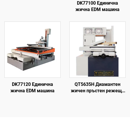
DK77100 Единична
жична EDM машина
DK77120 Единична
QT5635H Диамантен
жична EDM машина
жичен пръстен режеща
машина